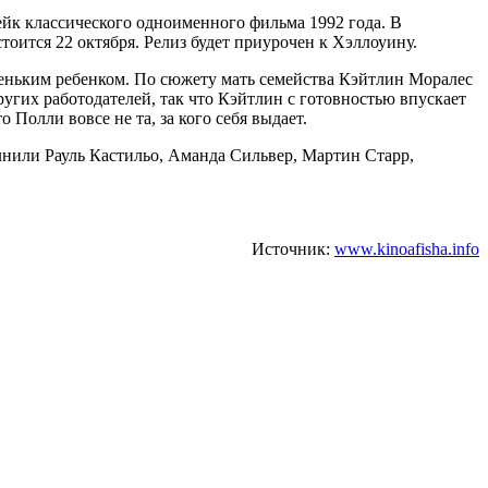
ейк классического одноименного фильма 1992 года. В
оится 22 октября. Релиз будет приурочен к Хэллоуину.
леньким ребенком. По сюжету мать семейства Кэйтлин Моралес
гих работодателей, так что Кэйтлин с готовностью впускает
Полли вовсе не та, за кого себя выдает.
нили Рауль Кастильо, Аманда Сильвер, Мартин Старр,
Источник:
www.kinoafisha.info