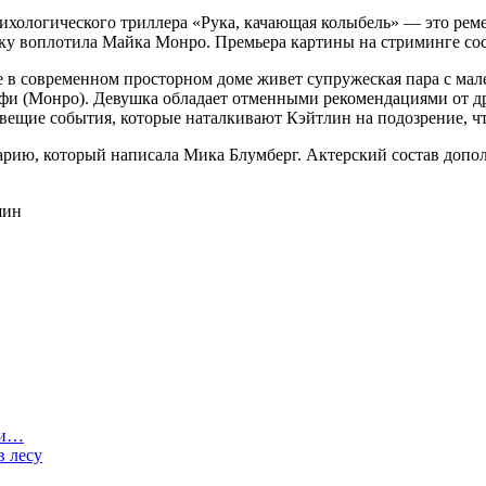
сихологического триллера «Рука, качающая колыбель» — это рем
ку воплотила Майка Монро. Премьера картины на стриминге сост
де в современном просторном доме живет супружеская пара с ма
фи (Монро). Девушка обладает отменными рекомендациями от дру
ещие события, которые наталкивают Кэйтлин на подозрение, что 
рию, который написала Мика Блумберг. Актерский состав допол
шин
ии…
в лесу