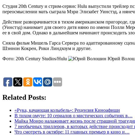
Студия 20th Century и стрим-сервис Hulu выпустили трейлер п
переосмыслении мать сыграла Мэри Элизабет Уинстэд, а нянеч
Действие разворачивается в тихом американском пригороде, г
(Уинстэд) нанимает для своего дитя няню по имени Полли Мер
ее в свой дом. Однако в дальнейшем начинают происходить злов
Сняла фильм Мишель Гарса Сервера по адаптированному сцена
Шэннон Кокрен, Рики Линдхоум и другие.
Фото: 20th Century Studios/Hulu
Юрий Воло
Related Posts:
«Рука, качающая колыбель»: Рецензия Киноафиши
В тихом омуте: 10 сериалов о мистических событиях в…
Майка Монро налаживает жизнь после страшной трагед
7 необычных триллеров, в которых действие происходит 
Что смотреть в октябре: 11 главных премьер в кино и…