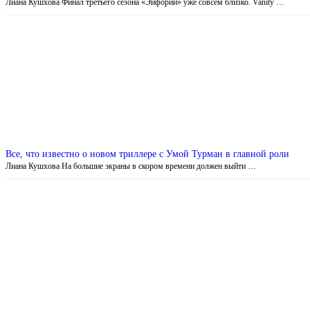
Лиана Кушхова Финал третьего сезона «Эйфории» уже совсем близко. Vanity …
Все, что известно о новом триллере с Умой Турман в главной роли
Лиана Кушхова На большие экраны в скором времени должен выйти …