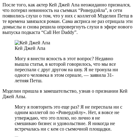
После того, как актер Кей Джей Апа неожиданно признался,
что потерял невинность на съемках “Ривердэйла”, в сети
появились слухи о том, что у них с коллегой Мэделин Петш в
те времена завязался роман. Сама актриса не раз отрицала эти
домыслы и снова решила опровергнуть слухи в эфире нового
выпуска подкаста “Call Her Daddy”.
Кей Джей Апа
Могу я внести ясность в этот вопрос? Недавно
вышла статья, в которой говорилось, что мы все
переспали с друг другом на шоу. Я не тронула ни
одного человека в этом сериале, — заявила 31-
летняя Петш.
Мэделин пришла в замешательство, узнав о признании Кей
Джей Апы.
Могу я повторить это еще раз? Я не переспала ни с
одним коллегой по «Ривердэйлу». Нет, я вовсе не
утверждаю, что это плохо, но лично я не
смешиваю бизнес и удовольствие. Я никогда не
встречалась ни с кем со съемочной площадки.