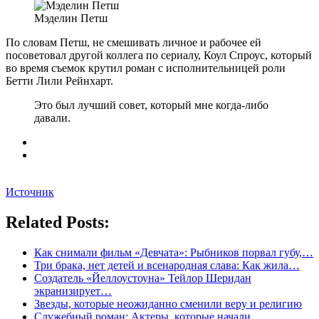
Мэделин Петш
По словам Петш, не смешивать личное и рабочее ей
посоветовал другой коллега по сериалу, Коул Спроус, который
во время съемок крутил роман с исполнительницей роли
Бетти Лили Рейнхарт.
Это был лучший совет, который мне когда-либо
давали.
Источник
Related Posts:
Как снимали фильм «Девчата»: Рыбников порвал губу,…
Три брака, нет детей и всенародная слава: Как жила…
Создатель «Йеллоустоуна» Тейлор Шеридан
экранизирует…
Звезды, которые неожиданно сменили веру и религию
Служебный роман: Актеры, которые начали