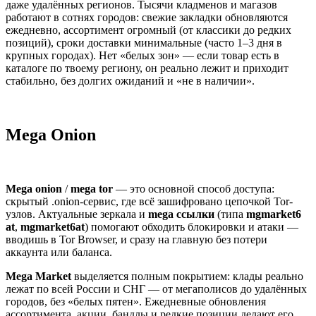
даже удалённых регионов. Тысячи кладменов и магазов
работают в сотнях городов: свежие закладки обновляются
ежедневно, ассортимент огромный (от классики до редких
позиций), сроки доставки минимальные (часто 1–3 дня в
крупных городах). Нет «белых зон» — если товар есть в
каталоге по твоему региону, он реально лежит и приходит
стабильно, без долгих ожиданий и «не в наличии».
Mega Onion
Mega onion
/
mega tor
— это основной способ доступа:
скрытый .onion-сервис, где всё зашифровано цепочкой Tor-
узлов. Актуальные зеркала и
mega ссылки
(типа
mgmarket6
at
,
mgmarket6at
) помогают обходить блокировки и атаки —
вводишь в Tor Browser, и сразу на главную без потери
аккаунта или баланса.
Mega Market
выделяется полным покрытием: клады реально
лежат по всей России и СНГ — от мегаполисов до удалённых
городов, без «белых пятен». Ежедневные обновления
ассортимента, акции, бандлы и редкие позиции делают его