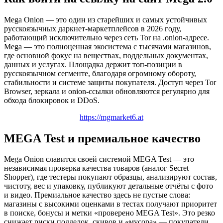
Mega Onion — это один из старейших и самых устойчивых
русскоязычных даркнет-маркетплейсов в 2026 году,
работающий исключительно через сеть Tor на .onion-адресе.
Mega — это полноценная экосистема с тысячами магазинов,
где основной фокус на веществах, поддельных документах,
данных и услугах. Площадка держит топ-позиции в
русскоязычном сегменте, благодаря огромному обороту,
стабильности и системе защиты покупателя. Доступ через Tor
Browser, зеркала и onion-ссылки обновляются регулярно для
обхода блокировок и DDoS.
https://mgmarket6.at
MEGA Test и премиальное качество
Mega Onion славится своей системой MEGA Test — это
независимая проверка качества товаров (аналог Secret
Shopper), где тестеры покупают образцы, анализируют состав,
чистоту, вес и упаковку, публикуют детальные отчёты с фото
и видео. Премиальное качество здесь не пустые слова:
магазины с высокими оценками в тестах получают приоритет
в поиске, бонусы и метки «проверено MEGA Test». Это резко
снижает риски подделок, скивов и «мусора» — покупатели