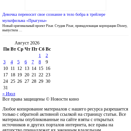
Девочка переносит свое сознание в тело бобра в трейлере
мультфильма «Прыгуны»
Новый оригинальный проект Pixar. Студия Pixar, принадлежащая корпорации Disney,
выпустила …
Август 2026
Пн
Вт
Ср
Чт
Пт
Сб
Вс
1
2
3
4
5
6
7
8
9
10
11
12
13
14
15
16
17
18
19
20
21
22
23
24
25
26
27
28
29
30
31
« Июл
Все права защищены © Новости кино
Любое копирование материалов с нашего ресурса разрешается
только с обратной активной ссылкой на страницу статьи. Все
материалы опубликованные на сайте взяты с открытых
источников и других порталов интернета, все права на
авторство принадлежат их законным владельцам.