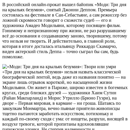
В российский онлайн-прокат вышел байопик «Моди: Три дня
на крыльях безумия», снятый Джонни Деппом. Премьера
состоялась на фестивале в Сан-Себастьяне, а сам режиссер без
ложной скромности говорит о схожести судеб — его и
художника Амадео Модильяни, которому посвящен фильм.
Гонимому и непризнанному при жизни, не раз разрушавшему
всё до основания и создававшему заново, творившему, потому
что нельзя не творить. И действительно, в главной роли,
которая в итоге досталась итальянцу Риккардо Скамарчо,
виден актерский стиль Деппа – точно сыграл бы сам, будь
помоложе.
«Три дня на крыльях безумия» нельзя назвать классической
биографической лентой, ведь даже из названия понятно — на
экране лишь отрывок короткой, но насыщенной жизни
Модильяни. Он живет в Париже, широко известен в богемных
кругах, среди близких друзей — художники Хаим Сутин
(Райан Макпарланд) и Морис Утрилло (Брюно Гуэри), на
дворе – Первая мировая, в кармане – ни гроша. Шатаясь по
закоулкам Монмартра, вечно пьяные приятели-живописцы
тщетно пытаются заработать искусством, потихоньку и
каждый по-своему сходя с ума: от нищеты, разрухи, висящей в
воздухе тревоги, которой пропитаны вдохновлявшие
парижские улочки. Не стерпев надменности и