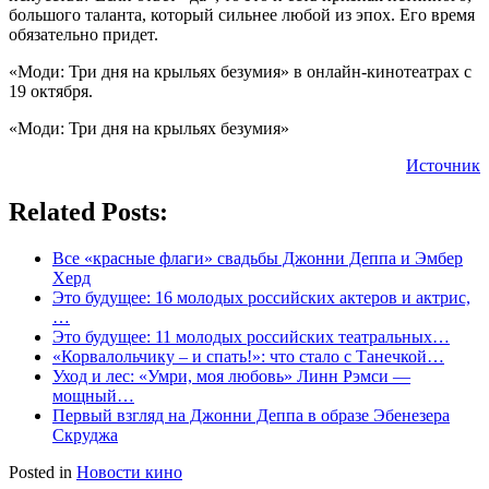
большого таланта, который сильнее любой из эпох. Его время
обязательно придет.
«Моди: Три дня на крыльях безумия» в онлайн-кинотеатрах с
19 октября.
«Моди: Три дня на крыльях безумия»
Источник
Related Posts:
Все «красные флаги» свадьбы Джонни Деппа и Эмбер
Херд
Это будущее: 16 молодых российских актеров и актрис,
…
Это будущее: 11 молодых российских театральных…
«Корвалольчику – и спать!»: что стало с Танечкой…
Уход и лес: «Умри, моя любовь» Линн Рэмси —
мощный…
Первый взгляд на Джонни Деппа в образе Эбенезера
Скруджа
Posted in
Новости кино