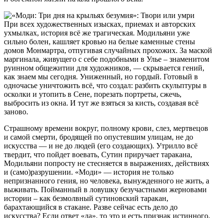
При всех художественных изысках, приемах и авторских
ухмылках, история всё же трагическая. Модильяни уже
сильно болен, кашляет кровью на белые каменные стены
домов Монмартра, отпугивая случайных прохожих. За маской
маргинала, живущего с себе подобными в Улье – знаменитом
руинном общежитии для художников, — скрывается гений,
как знаем мы сегодня. Униженный, но гордый. Готовый в
одночасье уничтожить всё, что создал: разбить скульптуры в
осколки и утопить в Сене, порезать портреты, сжечь,
выбросить из окна. И тут же взяться за кисть, создавая всё
заново.
Страшному времени вокруг, полному крови, слез, мертвецов
и самой смерти, бродящей по опустевшим улицам, не до
искусства — и не до людей (его создающих). Утрилло всё
твердит, что пойдет воевать, Сутин приручает таракана,
Модильяни попросту не стесняется в выражениях, действиях
и (само)разрушении. «Моди» — история не только
непризнанного гения, но человека, вынужденного не жить, а
выживать. Пойманный в ловушку безучастными жерновами
истории – как безмолвный сутиновский таракан,
барахтающийся в стакане. Разве сейчас есть дело до
искусства? Если ответ «да», то это и есть признак истинного,