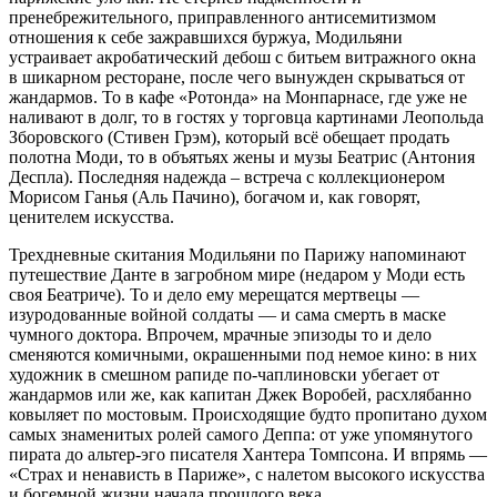
пренебрежительного, приправленного антисемитизмом
отношения к себе зажравшихся буржуа, Модильяни
устраивает акробатический дебош с битьем витражного окна
в шикарном ресторане, после чего вынужден скрываться от
жандармов. То в кафе «Ротонда» на Монпарнасе, где уже не
наливают в долг, то в гостях у торговца картинами Леопольда
Зборовского (Стивен Грэм), который всё обещает продать
полотна Моди, то в объятьях жены и музы Беатрис (Антония
Деспла). Последняя надежда – встреча с коллекционером
Морисом Ганья (Аль Пачино), богачом и, как говорят,
ценителем искусства.
Трехдневные скитания Модильяни по Парижу напоминают
путешествие Данте в загробном мире (недаром у Моди есть
своя Беатриче). То и дело ему мерещатся мертвецы —
изуродованные войной солдаты — и сама смерть в маске
чумного доктора. Впрочем, мрачные эпизоды то и дело
сменяются комичными, окрашенными под немое кино: в них
художник в смешном рапиде по-чаплиновски убегает от
жандармов или же, как капитан Джек Воробей, расхлябанно
ковыляет по мостовым. Происходящие будто пропитано духом
самых знаменитых ролей самого Деппа: от уже упомянутого
пирата до альтер-эго писателя Хантера Томпсона. И впрямь —
«Страх и ненависть в Париже», с налетом высокого искусства
и богемной жизни начала прошлого века.