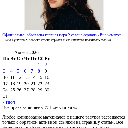
Официально: объявлена главная пара 2 сезона сериала «Вне кампуса»
Лиана Кушхова У второго сезона сериала «Вне кампуса» появилась главная …
Август 2026
Пн
Вт
Ср
Чт
Пт
Сб
Вс
1
2
3
4
5
6
7
8
9
10
11
12
13
14
15
16
17
18
19
20
21
22
23
24
25
26
27
28
29
30
31
« Июл
Все права защищены © Новости кино
Любое копирование материалов с нашего ресурса разрешается
только с обратной активной ссылкой на страницу статьи. Все
материалы опубликованные на сайте взяты с открытых