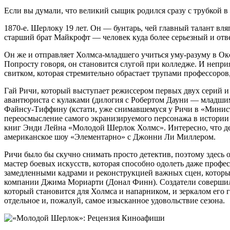
Если вы думали, что великий сыщик родился сразу с трубкой в 
1870-е. Шерлоку 19 лет. Он — бунтарь, чей главный талант вля
старший брат Майкрофт — человек куда более серьезный и отв
Он же и отправляет Холмса-младшего учиться уму-разуму в Ок
Попросту говоря, он становится слугой при колледже. И непри
свитком, которая стремительно обрастает трупами профессоро
Гай Ричи, который выступает режиссером первых двух серий и 
авантюриста с кулаками (дилогия с Робертом Дауни — младшим)
Файнсу‑Тиффину (кстати, уже снимавшемуся у Ричи в «Минист
переосмысление самого экранизируемого персонажа в истории а
книг Энди Лейна «Молодой Шерлок Холмс». Интересно, что де
американское шоу «Элементарно» с Джонни Ли Миллером.
Ричи было бы скучно снимать просто детектив, поэтому здесь 
мастер боевых искусств, которая способно одолеть даже проф
замедленными кадрами и реконструкцией важных сцен, которые
компании Джима Мориарти (Донал Финн). Создатели совершили
который становится для Холмса и напарником, и зеркалом его г
отдельное и, пожалуй, самое изысканное удовольствие сезона.