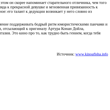
этом он скорее напоминает старательного отличника, чем того
ляда к прекрасной девушке и мгновенная привязанность к
е: его талант к дедукции возникает у него словно из
 умение поддерживать бодрый ритм юмористическими панчами и
ел, отсылающий к оригиналу Артура Конан Дойла,
тазия. Это кино про то, как трудно быть гением, когда тебя
Источник:
www.kinoafisha.info