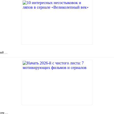
пный …
всем …