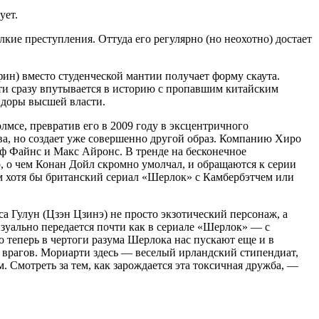
ует.
кие преступления. Оттуда его регулярно (но неохотно) достает
ин) вместо студенческой мантии получает форму скаута.
чти сразу впутывается в историю с пропавшим китайским
идоры высшей власти.
мсе, превратив его в 2009 году в эксцентричного
ва, но создает уже совершенно другой образ. Компанию Хиро
ф Файнс и Макс Айронс. В тренде на бесконечное
, о чем Конан Дойл скромно умолчал, и обращаются к серии
 хотя бы британский сериал «Шерлок» с Камбербэтчем или
а Гулун (Цзэн Цзинэ) не просто экзотический персонаж, а
зуально передается почти как в сериале «Шерлок» — с
 теперь в чертоги разума Шерлока нас пускают еще и в
врагов. Мориарти здесь — веселый ирландский стипендиат,
. Смотреть за тем, как зарождается эта токсичная дружба, —