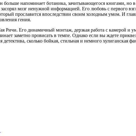
н больше напоминает ботаника, зачитывающегося книгами, но в 
 засорял мозг ненужной информацией. Его любовь с первого взг
торый прославится впоследствии своим холодным умом. И главно
овления гения.
Гая Ричи. Его динамичный монтаж, дерзкая работа с камерой и
ачинает заметно провисать в темпе. Однако если вы ждете прикв
я детектива, сколько бойкая, стильная и немного хулиганская фан
…