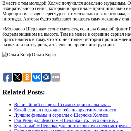
Вместе с тем молодой Холмс получился довольно заурядным. О
избирательного гения, который в оригинале принципиально не
Мориарти выглядят чересчур сентиментально для персонажа, ко
ниоткуда. Авторы будто забывают показать саму механику стан
«Молодого Шерлока» стоит смотреть, если вы большой фанат 
бодрым экшеном на высоте. Тем не менее в середине сериал н
приготовьтесь к тому, что это не столько история происхождени
назначили на эту роль, а ты еще не прочел инструкцию.
Ольга Корф
Related Posts:
Величайший сыщик: 15 самых оригинальных…
Какой сериал подходит тебе по архетипу личности
Лучшие фильмы и сериалы о Шерлоке Холмсе
Гай Ричи дал фанатам «Шерлока» то, чего они не…
Культовый «Шерлок» уже не тот: зрители пересмотрели
Главные премьеры марта: что смотреть на стримингах