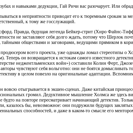
зубах и навыками дедукции, Гай Ричи вас разочарует. Или обрад
пываться в неприятности приводит его к тюремным срокам за мел
етственный, к тому же госслужащий.
сфорд. Правда, будущая легенда Бейкер-стрит (Хиро Файнс‑Тифф
ятности не заставляют себя долго ждать, потому что Шерлок по
в, тайными обществами и заговорами, ведущими прямиком в кор
продюсером всего проекта, уже однажды ломал стереотипы о Хол
. Теперь он возвращается к истокам самого известного детекти
ерстве неджентльменских войн») составили Колин Ферт, Джозе
вторы чувствуют себя вольготно: они не боятся домысливать то
тективу в целом повезло на оригинальные адаптации. Вспомним
он вовсю отыгрывается в экшен-сценах. Даже китайская принцесс
ессиональных громил. Дедуктивное мышление Холмса же здесь ви
 будто на повторе пересматривает начинающий детектив. Только
, казалось бы, невозможное: они подружили будущих заклятых 
ениальных способностей, и даже в каком-то смысле его ментором