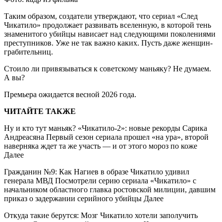
Таким образом, создатели утверждают, что сериал «След
Чикатило» продолжает развивать вселенную, в которой тень
знаменитого убийцы нависает над следующими поколениями
преступников. Уже не так важно каких. Пусть даже женщин-
грабительниц.
Стоило ли привязываться к советскому маньяку? Не думаем.
А вы?
Премьера ожидается весной 2026 года.
ЧИТАЙТЕ ТАКЖЕ
Ну и кто тут маньяк? «Чикатило-2»: новые рекорды Сарика
Андреасяна Первый сезон сериала прошел «на ура», второй
наверняка ждет та же участь — и от этого мороз по коже
Далее
Гражданин №9: Как Нагиев в образе Чикатило удивил
генерала МВД Посмотрели серию сериала «Чикатило» с
начальником областного главка ростовской милиции, давшим
приказ о задержании серийного убийцы Далее
Откуда такие берутся: Мозг Чикатило хотели заполучить