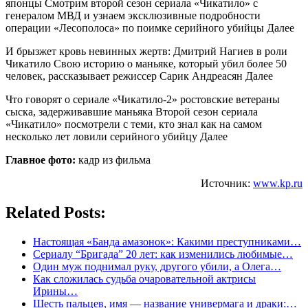
японцы Смотрим второй сезон сериала «Чикатило» с
генералом МВД и узнаем эксклюзивные подробности
операции «Лесополоса» по поимке серийного убийцы Далее
И брызжет кровь невинных жертв: Дмитрий Нагиев в роли
Чикатило Свою историю о маньяке, который убил более 50
человек, рассказывает режиссер Сарик Андреасян Далее
Что говорят о сериале «Чикатило-2» ростовские ветераны
сыска, задерживавшие маньяка Второй сезон сериала
«Чикатило» посмотрели с теми, кто знал как на самом
несколько лет ловили серийного убийцу Далее
Главное фото:
кадр из фильма
Источник:
www.kp.ru
Related Posts:
Настоящая «Банда амазонок»: Какими преступниками…
Сериалу “Бригада” 20 лет: как изменились любимые…
Один муж поднимал руку, другого убили, а Олега…
Как сложилась судьба очаровательной актрисы
Ирины…
Шесть пальцев, имя — название универмага и драки:…