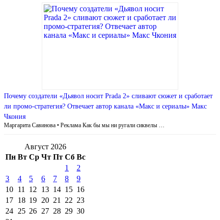
Почему создатели «Дьявол носит Prada 2» сливают сюжет и сработает
ли промо-стратегия? Отвечает автор канала «Макс и сериалы» Макс
Чкония
Маргарита Савинова • Реклама Как бы мы ни ругали сиквелы …
Август 2026
Пн
Вт
Ср
Чт
Пт
Сб
Вс
1
2
3
4
5
6
7
8
9
10
11
12
13
14
15
16
17
18
19
20
21
22
23
24
25
26
27
28
29
30