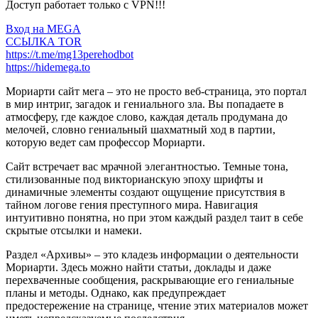
Доступ работает только с VPN!!!
Вход на MEGA
ССЫЛКА TOR
https://t.me/mg13perehodbot
https://hidemega.to
Мориарти сайт мега – это не просто веб-страница, это портал
в мир интриг, загадок и гениального зла. Вы попадаете в
атмосферу, где каждое слово, каждая деталь продумана до
мелочей, словно гениальный шахматный ход в партии,
которую ведет сам профессор Мориарти.
Сайт встречает вас мрачной элегантностью. Темные тона,
стилизованные под викторианскую эпоху шрифты и
динамичные элементы создают ощущение присутствия в
тайном логове гения преступного мира. Навигация
интуитивно понятна, но при этом каждый раздел таит в себе
скрытые отсылки и намеки.
Раздел «Архивы» – это кладезь информации о деятельности
Мориарти. Здесь можно найти статьи, доклады и даже
перехваченные сообщения, раскрывающие его гениальные
планы и методы. Однако, как предупреждает
предостережение на странице, чтение этих материалов может