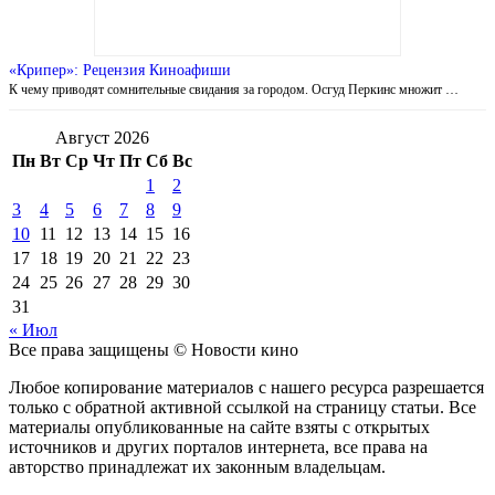
«Крипер»: Рецензия Киноафиши
К чему приводят сомнительные свидания за городом. Осгуд Перкинс множит …
Август 2026
Пн
Вт
Ср
Чт
Пт
Сб
Вс
1
2
3
4
5
6
7
8
9
10
11
12
13
14
15
16
17
18
19
20
21
22
23
24
25
26
27
28
29
30
31
« Июл
Все права защищены © Новости кино
Любое копирование материалов с нашего ресурса разрешается
только с обратной активной ссылкой на страницу статьи. Все
материалы опубликованные на сайте взяты с открытых
источников и других порталов интернета, все права на
авторство принадлежат их законным владельцам.