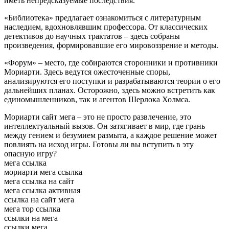
иметь непредсказуемые последствия.
«Библиотека» предлагает ознакомиться с литературным
наследием, вдохновлявшим профессора. От классических
детективов до научных трактатов – здесь собраны
произведения, формировавшие его мировоззрение и методы.
«Форум» – место, где собираются сторонники и противники
Мориарти. Здесь ведутся ожесточенные споры,
анализируются его поступки и разрабатываются теории о его
дальнейших планах. Осторожно, здесь можно встретить как
единомышленников, так и агентов Шерлока Холмса.
Мориарти сайт мега – это не просто развлечение, это
интеллектуальный вызов. Он затягивает в мир, где грань
между гением и безумием размыта, а каждое решение может
повлиять на исход игры. Готовы ли вы вступить в эту
опасную игру?
мега ссылка
мориарти мега ссылка
мега ссылка на сайт
мега ссылка активная
ссылка на сайт мега
мега тор ссылка
ссылки на мега
ссылки мега