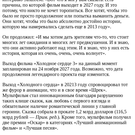
причина, по которой фильм выходит в 2027 году. И это
потому, что никто не хочет торопиться. Все хотят, чтобы это
было не просто продолжение или попытка выманить деньги.
Они хотят, чтобы это было абсолютно достойно истории,
которую мы намеревались сделать еще в 2013 году».
Он продолжил: «И мы хотим дать зрителям что-то, что стоит
многих лет ожидания и многих лет предвкушения. И я знаю,
что они активно работают над этим. И я знаю, что у них есть
история, которая их очень, очень, очень волнует».
Выход фильма «Холодное сердце 3» на данный момент
запланирован на 24 ноября 2027 года. Возможно, что дата
продолжения легендарного проекта еще изменится.
Выход «Холодного сердца» в 20213 году спровоцировал тот
же фурор в анимации, что и в свое время «Шрек».
Мультфильм стал инновационным благодаря разрушению
таких клише сказок, как любовь с первого взгляда и
обязательное наличие романтической линии у главной
героини. Сказка собрала в прокате 1,2 млрд долларов (116,5
млрд рублей —
Прим. ред.
). Кроме того, мультфильм получил
две премии «Оскар» в категориях «Лучший анимационный
фильм» и «Лучшая песня».