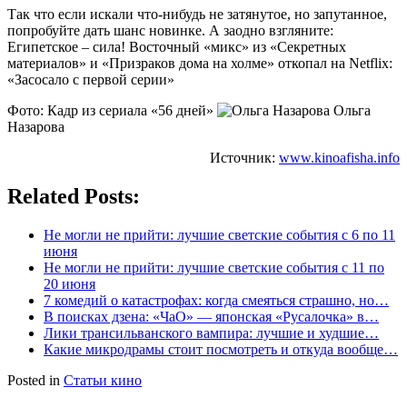
Так что если искали что-нибудь не затянутое, но запутанное,
попробуйте дать шанс новинке. А заодно взгляните:
Египетское – сила! Восточный «микс» из «Секретных
материалов» и «Призраков дома на холме» откопал на Netflix:
«Засосало с первой серии»
Фото: Кадр из сериала «56 дней»
Ольга
Назарова
Источник:
www.kinoafisha.info
Related Posts:
Не могли не прийти: лучшие светские события с 6 по 11
июня
Не могли не прийти: лучшие светские события с 11 по
20 июня
7 комедий о катастрофах: когда смеяться страшно, но…
В поисках дзена: «ЧаО» — японская «Русалочка» в…
Лики трансильванского вампира: лучшие и худшие…
Какие микродрамы стоит посмотреть и откуда вообще…
Posted in
Статьи кино