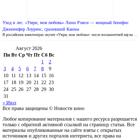
Уход и лес: «Умри, моя любовь» Линн Рэмси — мощный бенефис
Дженнифер Лоуренс, сразивший Канны
В российских кинотеатрах звучит «Умри, моя любовь»: после восьмилетней паузы …
Август 2026
Пн
Вт
Ср
Чт
Пт
Сб
Вс
1
2
3
4
5
6
7
8
9
10
11
12
13
14
15
16
17
18
19
20
21
22
23
24
25
26
27
28
29
30
31
« Июл
Все права защищены © Новости кино
Любое копирование материалов с нашего ресурса разрешается
только с обратной активной ссылкой на страницу статьи. Все
материалы опубликованные на сайте взяты с открытых
источников и других порталов интернета, все права на