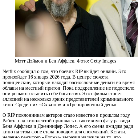
Мэтт Дэймон и Бен Аффлек. Фото: Getty Images
Netflix сообщил о том, что боевик RIP выйдет онлайн. Это
произойдет 16 января 2026 года. В центре сюжета
полицейские, который находят баснословные деньги во время
облавы на местный притон. Пока подкрепление не подоспело,
они решают оставить себе богатство. Этот фильм станет
аллюзией на несколько ярких представителей криминального
кино. Среди них «Схватка» и «Тренировочный день».
О RIP поклонникам актеров стало известно в прошлом году.
Работа над кинолентой пришлась на активную фазу развода
Бена Аффлека и Дженнифер Лопес. А его смена имиджа ради
кино на этом фоне стала поводом для спекуляций. Кстати,
недавно режиссер «Догмы» выразил надежду на то, что