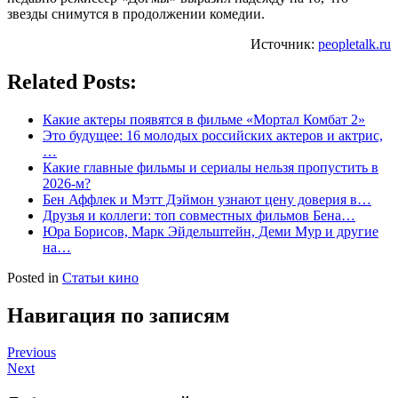
звезды снимутся в продолжении комедии.
Источник:
peopletalk.ru
Related Posts:
Какие актеры появятся в фильме «Мортал Комбат 2»
Это будущее: 16 молодых российских актеров и актрис,
…
Какие главные фильмы и сериалы нельзя пропустить в
2026-м?
Бен Аффлек и Мэтт Дэймон узнают цену доверия в…
Друзья и коллеги: топ совместных фильмов Бена…
Юра Борисов, Марк Эйдельштейн, Деми Мур и другие
на…
Posted in
Статьи кино
Навигация по записям
Previous
Next