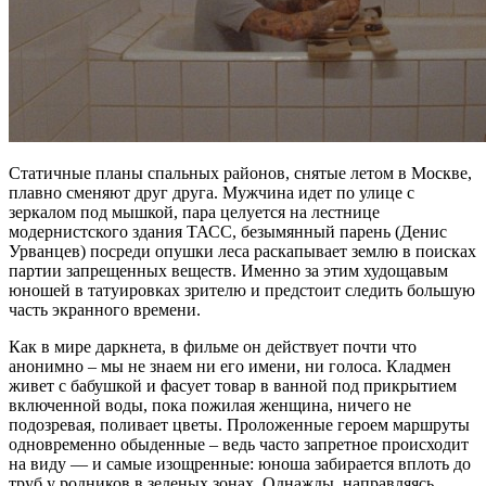
Статичные планы спальных районов, снятые летом в Москве,
плавно сменяют друг друга. Мужчина идет по улице с
зеркалом под мышкой, пара целуется на лестнице
модернистского здания ТАСС, безымянный парень (Денис
Урванцев) посреди опушки леса раскапывает землю в поисках
партии запрещенных веществ. Именно за этим худощавым
юношей в татуировках зрителю и предстоит следить большую
часть экранного времени.
Как в мире даркнета, в фильме он действует почти что
анонимно – мы не знаем ни его имени, ни голоса. Кладмен
живет с бабушкой и фасует товар в ванной под прикрытием
включенной воды, пока пожилая женщина, ничего не
подозревая, поливает цветы. Проложенные героем маршруты
одновременно обыденные – ведь часто запретное происходит
на виду — и самые изощренные: юноша забирается вплоть до
труб у родников в зеленых зонах. Однажды, направляясь