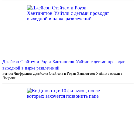
Джейсон Стэйтем и Роузи Хантингтон-Уайтли с детьми проводят
выходной в парке развлечений
Регина Литфуллина Джейсона Стэйтема и Роузи Хантингтон-Уайтли засняли в
Лондоне …