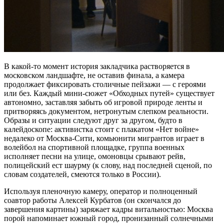
В какой-то момент история закладчика растворяется в
московском ландшафте, не оставив финала, а камера
продолжает фиксировать столичные пейзажи — с героями
или без. Каждый мини-сюжет «Обходных путей» существует
автономно, заставляя забыть об игровой природе ленты и
притворяясь документом, нетронутым слепком реальности.
Образы и ситуации следуют друг за другом, будто в
калейдоскопе: активистка стоит с плакатом «Нет войне»
недалеко от Москва-Сити, комьюнити мигрантов играет в
волейбол на спортивной площадке, группа военных
исполняет песни на улице, омоновцы срывают рейв,
полицейский ест шаурму (к слову, над последней сценой, по
словам создателей, смеются только в России).
Используя пленочную камеру, оператор и полноценный
соавтор работы Алексей Курбатов (он скончался до
завершения картины) заряжает кадры витальностью: Москва
порой напоминает южный город, пронизанный солнечными