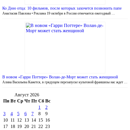
Ко Дню отца: 10 фильмов, после которых захочется позвонить папе
Анастасия Павлова • Реклама 19 октября в России отмечается ежегодный …
В новом «Гарри Поттере» Волан-де-Морт может стать женщиной
Алина Васильева Кажется, в грядущем перезапуске культовой франшизы нас ждет …
Август 2026
Пн
Вт
Ср
Чт
Пт
Сб
Вс
1
2
3
4
5
6
7
8
9
10
11
12
13
14
15
16
17
18
19
20
21
22
23