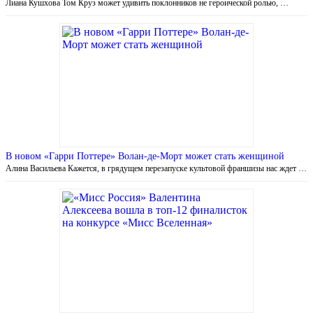
Лиана Кушхова Том Круз может удивить поклонников не героической ролью, …
В новом «Гарри Поттере» Волан-де-Морт может стать женщиной
Алина Васильева Кажется, в грядущем перезапуске культовой франшизы нас ждет …