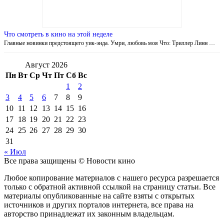
Что смотреть в кино на этой неделе
Главные новинки предстоящего уик-энда. Умри, любовь моя Что: Триллер Линн …
Август 2026
Пн
Вт
Ср
Чт
Пт
Сб
Вс
1
2
3
4
5
6
7
8
9
10
11
12
13
14
15
16
17
18
19
20
21
22
23
24
25
26
27
28
29
30
31
« Июл
Все права защищены © Новости кино
Любое копирование материалов с нашего ресурса разрешается
только с обратной активной ссылкой на страницу статьи. Все
материалы опубликованные на сайте взяты с открытых
источников и других порталов интернета, все права на
авторство принадлежат их законным владельцам.