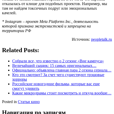
отказалась от клише для подобных проектов. Например, мы
там не найдем токсичных подруг или эмоциональных
качелей.
* Instagram – проект Meta Platforms Inc., деятельность
которой признана экстремистской и запрещена на
территории РФ
Источник:
peopletalk.ru
Related Posts:
Собрали все, что известно о 2 сезоне «Вне кампуса»
Величайший сыщик: 15 самых оригинальных…
Официально: объявлена главная пара 2 сезона сериала…
Кто это смотрит? За счет чего существуют трэшовые
хорроры
Российские новогодние фильмы, которые вас еще
смогут удивить
Какие микродрамы стоит посмотреть и откуда вообще…
Posted in
Статьи кино
Навигация по записям