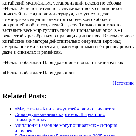
«Нэчжа 2» действительно заслуживает всех свалившихся
почестей, наглядно демонстрируя, что успех в деле
«импортозамещения» лежит в творческой свободе и
искренней любви создателей к делу. Только так и можно
заставить весь мир гуглить твой национальный эпос XVI
века, чтобы разобраться в правящих династиях. В этом смысле
китайские аниматоры действительно одержали верх над
американскими коллегами, вынужденными всё проговаривать
даже в сиквелах и ремейках.
«Нэчжа побеждает Царя драконов» в онлайн-кинотеатрах.
«Нэчжа побеждает Царя драконов»
Источник
Related Posts:
«Маугли» и «Книга джунглей»: чем отличаются…
Сила одушевленных картинок: 8 ярчайших
анимационных…
Миллионы Баззов не могут ошибаться: «История
игрушек…