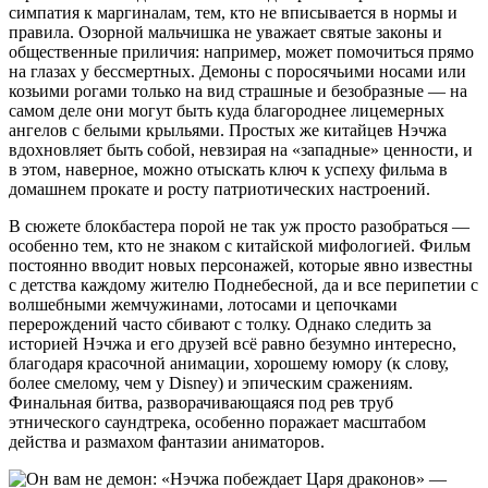
симпатия к маргиналам, тем, кто не вписывается в нормы и
правила. Озорной мальчишка не уважает святые законы и
общественные приличия: например, может помочиться прямо
на глазах у бессмертных. Демоны с поросячьими носами или
козьими рогами только на вид страшные и безобразные — на
самом деле они могут быть куда благороднее лицемерных
ангелов с белыми крыльями. Простых же китайцев Нэчжа
вдохновляет быть собой, невзирая на «западные» ценности, и
в этом, наверное, можно отыскать ключ к успеху фильма в
домашнем прокате и росту патриотических настроений.
В сюжете блокбастера порой не так уж просто разобраться —
особенно тем, кто не знаком с китайской мифологией. Фильм
постоянно вводит новых персонажей, которые явно известны
с детства каждому жителю Поднебесной, да и все перипетии с
волшебными жемчужинами, лотосами и цепочками
перерождений часто сбивают с толку. Однако следить за
историей Нэчжа и его друзей всё равно безумно интересно,
благодаря красочной анимации, хорошему юмору (к слову,
более смелому, чем у Disney) и эпическим сражениям.
Финальная битва, разворачивающаяся под рев труб
этнического саундтрека, особенно поражает масштабом
действа и размахом фантазии аниматоров.