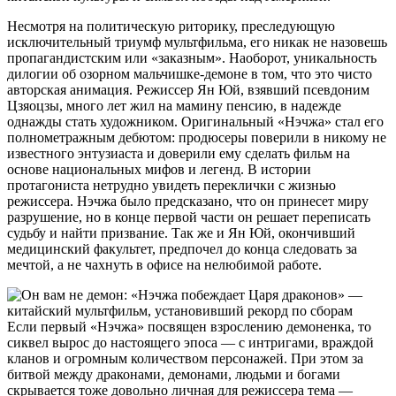
Несмотря на политическую риторику, преследующую
исключительный триумф мультфильма, его никак не назовешь
пропагандистским или «заказным». Наоборот, уникальность
дилогии об озорном мальчишке-демоне в том, что это чисто
авторская анимация. Режиссер Ян Юй, взявший псевдоним
Цзяоцзы, много лет жил на мамину пенсию, в надежде
однажды стать художником. Оригинальный «Нэчжа» стал его
полнометражным дебютом: продюсеры поверили в никому не
известного энтузиаста и доверили ему сделать фильм на
основе национальных мифов и легенд. В истории
протагониста нетрудно увидеть переклички с жизнью
режиссера. Нэчжа было предсказано, что он принесет миру
разрушение, но в конце первой части он решает переписать
судьбу и найти призвание. Так же и Ян Юй, окончивший
медицинский факультет, предпочел до конца следовать за
мечтой, а не чахнуть в офисе на нелюбимой работе.
Если первый «Нэчжа» посвящен взрослению демоненка, то
сиквел вырос до настоящего эпоса — с интригами, враждой
кланов и огромным количеством персонажей. При этом за
битвой между драконами, демонами, людьми и богами
скрывается тоже довольно личная для режиссера тема —