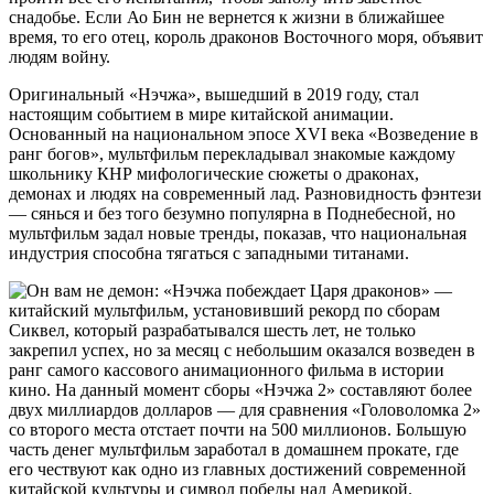
снадобье. Если Ао Бин не вернется к жизни в ближайшее
время, то его отец, король драконов Восточного моря, объявит
людям войну.
Оригинальный «Нэчжа», вышедший в 2019 году, стал
настоящим событием в мире китайской анимации.
Основанный на национальном эпосе XVI века «Возведение в
ранг богов», мультфильм перекладывал знакомые каждому
школьнику КНР мифологические сюжеты о драконах,
демонах и людях на современный лад. Разновидность фэнтези
— сянься и без того безумно популярна в Поднебесной, но
мультфильм задал новые тренды, показав, что национальная
индустрия способна тягаться с западными титанами.
Сиквел, который разрабатывался шесть лет, не только
закрепил успех, но за месяц с небольшим оказался возведен в
ранг самого кассового анимационного фильма в истории
кино. На данный момент сборы «Нэчжа 2» составляют более
двух миллиардов долларов — для сравнения «Головоломка 2»
со второго места отстает почти на 500 миллионов. Большую
часть денег мультфильм заработал в домашнем прокате, где
его чествуют как одно из главных достижений современной
китайской культуры и символ победы над Америкой.