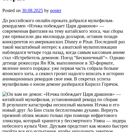
Posted on
30.08.2025
by
poster
До российского онлайн-проката добрался мультфильм-
рекордсмен «Нэчжа побеждает Царя драконов» —
современная фантазия на тему китайского эпоса, чьи сборы
уже превысили два миллиарда долларов, оставив позади
конкурентов из американских Disney и Pixar. Последний раз
такой масштабный интерес к азиатской мультипликации
наблюдался четыре года назад, когда самым кассовым аниме
стал «Истребитель демонов: Поезд “Бесконечный”». Однако
детище режиссера Ян Юя, выполненное в 3D-формате,
явление иного порядка: уже первая часть собрала больше
японского хита, а сиквел грозит надолго вписать в историю
анимационных рекордов свое имя. В секретах успеха
мультфильма о юном демоне разбирался Кирилл Горячок.
В результате катастрофы несносный мальчик Нэчжа и его
новый друг Ао Бин стали бесплотными духами. Вернуть
прежний облик можно только при помощи нефритового
эликсира, который хранится у бессмертного Уляна — лидера
небесного культа Чэнг. Друзьям предстоит как можно быстрее
пройти все его испытания, чтобы заполучить заветное