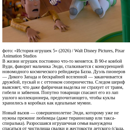
фото: «История игрушек 5» (2026) / Walt Disney Pictures, Pixar
Animation Studios
В жизни игрушек постоянно что-то меняется. В 90-е ковбой
Вуди, фаворит мальчика Энди, сталкивается с конкуренцией
новомодного космического рейнджера Базза. Дуэль пионеров
— Дикого Запада и бескрайней вселенной — заканчивается
дружбой, пускай и с оттенком соперничества. Следом шериф
выясняет, что даже фабричная выделка не страхует от травм,
гибели и забвения. Попутно товарищи спасают его из лап
ушлого коллекционера, предпочитающего, чтобы куклы
хранились в коробках как идеальные мумии.
Новый вызов — совершеннолетие Энди, которому уже не
нужны прежние любимцы (даже тираннозавр или такса-
спиралька). Разросшаяся игрушечная семья вынуждена
спасаться от чистилища свалки и жестокости детского (с)ада,