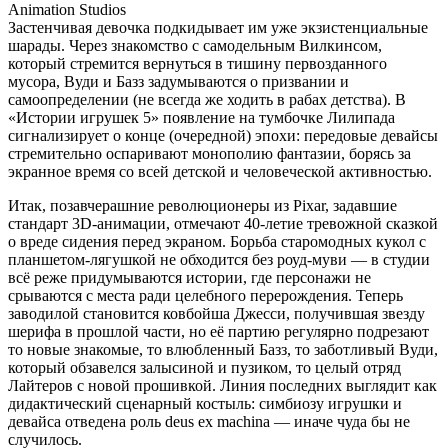
Animation Studios
Застенчивая девочка подкидывает им уже экзистенциальные
шарады. Через знакомство с самодельным Вилкинсом,
который стремится вернуться в тишину первозданного
мусора, Вуди и Базз задумываются о призвании и
самоопределении (не всегда же ходить в рабах детства). В
«Истории игрушек 5» появление на тумбочке Лилипада
сигнализирует о конце (очередной) эпохи: передовые девайсы
стремительно оспаривают монополию фантазии, борясь за
экранное время со всей детской и человеческой активностью.
Итак, позавчерашние революционеры из Pixar, задавшие
стандарт 3D-анимации, отмечают 40-летие тревожной сказкой
о вреде сидения перед экраном. Борьба старомодных кукол с
планшетом-лягушкой не обходится без роуд-муви — в студии
всё реже придумываются истории, где персонажи не
срываются с места ради целебного перерождения. Теперь
заводилой становится ковбойша Джесси, получившая звезду
шерифа в прошлой части, но её партию регулярно подрезают
то новые знакомые, то влюбленный Базз, то заботливый Вуди,
который обзавелся залысиной и пузиком, то целый отряд
Лайтеров с новой прошивкой. Линия последних выглядит как
дидактический сценарный костыль: симбиозу игрушки и
девайса отведена роль deus ex machina — иначе чуда бы не
случилось.