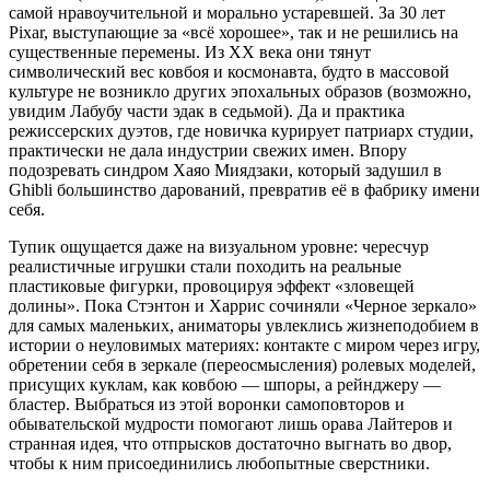
самой нравоучительной и морально устаревшей. За 30 лет
Pixar, выступающие за «всё хорошее», так и не решились на
существенные перемены. Из XX века они тянут
символический вес ковбоя и космонавта, будто в массовой
культуре не возникло других эпохальных образов (возможно,
увидим Лабубу части эдак в седьмой). Да и практика
режиссерских дуэтов, где новичка курирует патриарх студии,
практически не дала индустрии свежих имен. Впору
подозревать синдром Хаяо Миядзаки, который задушил в
Ghibli большинство дарований, превратив её в фабрику имени
себя.
Тупик ощущается даже на визуальном уровне: чересчур
реалистичные игрушки стали походить на реальные
пластиковые фигурки, провоцируя эффект «зловещей
долины». Пока Стэнтон и Харрис сочиняли «Черное зеркало»
для самых маленьких, аниматоры увлеклись жизнеподобием в
истории о неуловимых материях: контакте с миром через игру,
обретении себя в зеркале (переосмысления) ролевых моделей,
присущих куклам, как ковбою — шпоры, а рейнджеру —
бластер. Выбраться из этой воронки самоповторов и
обывательской мудрости помогают лишь орава Лайтеров и
странная идея, что отпрысков достаточно выгнать во двор,
чтобы к ним присоединились любопытные сверстники.