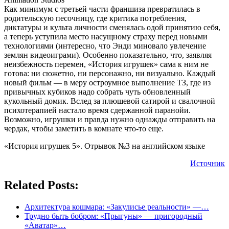
Как минимум с третьей части франшиза превратилась в
родительскую песочницу, где критика потребления,
диктатуры и культа личности сменялась одой принятию себя,
а теперь уступила место насущному страху перед новыми
технологиями (интересно, что Энди миновало увлечение
землян видеоиграми). Особенно показательно, что, заявляя
неизбежность перемен, «История игрушек» сама к ним не
готова: ни сюжетно, ни персонажно, ни визуально. Каждый
новый фильм — в меру остроумное выполнение ТЗ, где из
привычных кубиков надо собрать чуть обновленный
кукольный домик. Вслед за плюшевой сатирой и свалочной
психотерапией настало время сдержанной паранойи.
Возможно, игрушки и правда нужно однажды отправить на
чердак, чтобы заметить в комнате что-то еще.
«История игрушек 5». Отрывок №3 на английском языке
Источник
Related Posts:
Архитектура кошмара: «Закулисье реальности» —…
Трудно быть бобром: «Прыгуны» — пригородный
«Аватар»…