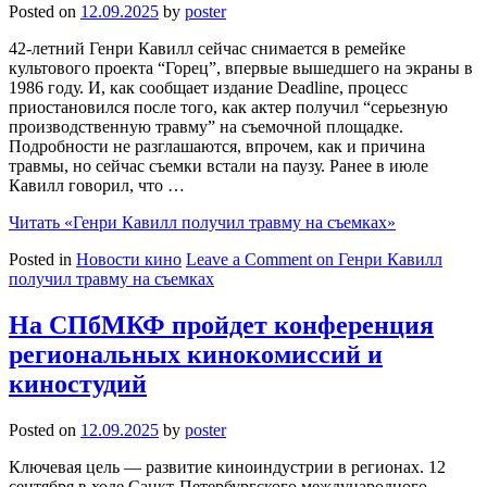
Posted on
12.09.2025
by
poster
42-летний Генри Кавилл сейчас снимается в ремейке
культового проекта “Горец”, впервые вышедшего на экраны в
1986 году. И, как сообщает издание Deadline, процесс
приостановился после того, как актер получил “серьезную
производственную травму” на съемочной площадке.
Подробности не разглашаются, впрочем, как и причина
травмы, но сейчас съемки встали на паузу. Ранее в июле
Кавилл говорил, что …
Читать
«Генри Кавилл получил травму на съемках»
Posted in
Новости кино
Leave a Comment
on Генри Кавилл
получил травму на съемках
На СПбМКФ пройдет конференция
региональных кинокомиссий и
киностудий
Posted on
12.09.2025
by
poster
Ключевая цель — развитие киноиндустрии в регионах. 12
сентября в ходе Санкт-Петербургского международного