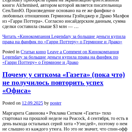
книги Alchemised, автором которой является писательница
СенЛинЮ. Произведение основано на ее же фанфике о
любовных отношениях Гермионы Грэйнджер и Драко Малфоя
из «Гарри Поттера». Согласно инсайдерским данным, сумма
сделки составила свыше $3 млн — …
Читать
«Кинокомпания Legendary за большие деньги купила
права на фанфик по «Гарри Поттеру» о Гермионе и Драко»
Posted in
Статьи кино
Leave a Comment
on Кинокомпания
Legendary за большие деньги купила права на фанфик по
«Гарри Поттеру» о Гермионе и Драко
Почему у ситкома «Газета» (пока что)
не получилось повторить успех
«Офиса»
Posted on
12.09.2025
by
poster
Маргарита Савинова • Реклама Ситком «Газета» тихо
стартовал на прошлой неделе на Peacock, 4 сентября, то есть в
день выхода остальных серий хита «Уэнсдей», поэтому о нем
не слышно из каждого утюга. Но это не значит, что спин-офф