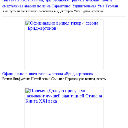
Названа в честь богини, три ребенка от разных мужчин, почти
смертельная авария по вине Тарантино: Удивительная Ума Турман
Ума Турман высказалась о съемках в «Декстере» Уму Турман сложно …
Официально вышел тизер 4 сезона «Бриджертонов»
Регина Литфуллина Пятый сезон «Эмили в Париже» уже вышел, теперь …