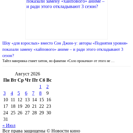
Шоу «для взрослых» вместо Сон Джин-у: авторы «Поднятия уровня»
показали замену «хайпового» аниме – и ради этого откладывают 3
сезон?
Тайтл наверняка станет хитом, но фанатам «Соло прокачки» от этого не …
Август 2026
Пн
Вт
Ср
Чт
Пт
Сб
Вс
1
2
3
4
5
6
7
8
9
10
11
12
13
14
15
16
17
18
19
20
21
22
23
24
25
26
27
28
29
30
31
« Июл
Все права защищены © Новости кино