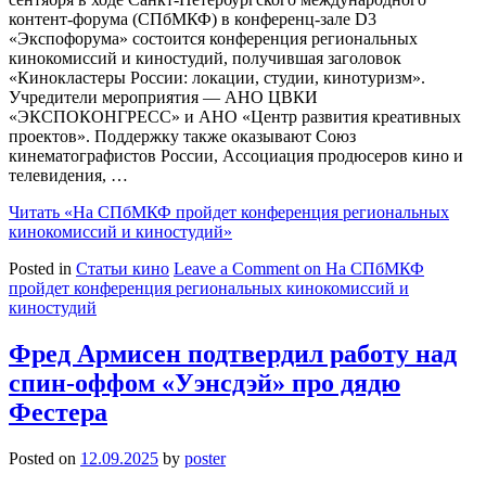
контент-форума (СПбМКФ) в конференц-зале D3
«Экспофорума» состоится конференция региональных
кинокомиссий и киностудий, получившая заголовок
«Кинокластеры России: локации, студии, кинотуризм».
Учредители мероприятия — АНО ЦВКИ
«ЭКСПОКОНГРЕСС» и АНО «Центр развития креативных
проектов». Поддержку также оказывают Союз
кинематографистов России, Ассоциация продюсеров кино и
телевидения, …
Читать
«На СПбМКФ пройдет конференция региональных
кинокомиссий и киностудий»
Posted in
Статьи кино
Leave a Comment
on На СПбМКФ
пройдет конференция региональных кинокомиссий и
киностудий
Фред Армисен подтвердил работу над
спин-оффом «Уэнсдэй» про дядю
Фестера
Posted on
12.09.2025
by
poster