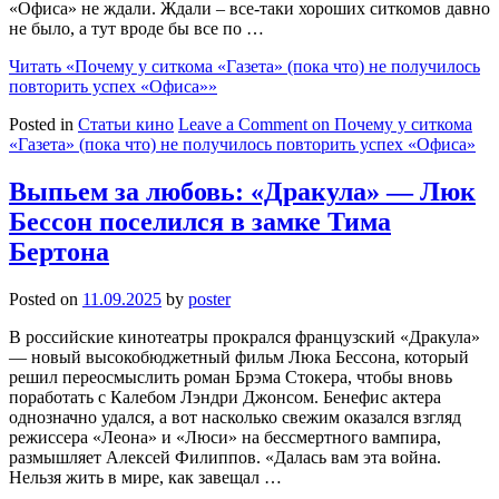
«Офиса» не ждали. Ждали – все-таки хороших ситкомов давно
не было, а тут вроде бы все по …
Читать
«Почему у ситкома «Газета» (пока что) не получилось
повторить успех «Офиса»»
Posted in
Статьи кино
Leave a Comment
on Почему у ситкома
«Газета» (пока что) не получилось повторить успех «Офиса»
Выпьем за любовь: «Дракула» — Люк
Бессон поселился в замке Тима
Бертона
Posted on
11.09.2025
by
poster
В российские кинотеатры прокрался французский «Дракула»
— новый высокобюджетный фильм Люка Бессона, который
решил переосмыслить роман Брэма Стокера, чтобы вновь
поработать с Калебом Лэндри Джонсом. Бенефис актера
однозначно удался, а вот насколько свежим оказался взгляд
режиссера «Леона» и «Люси» на бессмертного вампира,
размышляет Алексей Филиппов. «Далась вам эта война.
Нельзя жить в мире, как завещал …