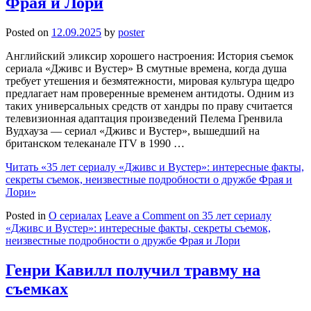
Фрая и Лори
Posted on
12.09.2025
by
poster
Английский эликсир хорошего настроения: История съемок
сериала «Дживс и Вустер» В смутные времена, когда душа
требует утешения и безмятежности, мировая культура щедро
предлагает нам проверенные временем антидоты. Одним из
таких универсальных средств от хандры по праву считается
телевизионная адаптация произведений Пелема Гренвила
Вудхауза — сериал «Дживс и Вустер», вышедший на
британском телеканале ITV в 1990 …
Читать
«35 лет сериалу «Дживс и Вустер»: интересные факты,
секреты съемок, неизвестные подробности о дружбе Фрая и
Лори»
Posted in
О сериалах
Leave a Comment
on 35 лет сериалу
«Дживс и Вустер»: интересные факты, секреты съемок,
неизвестные подробности о дружбе Фрая и Лори
Генри Кавилл получил травму на
съемках