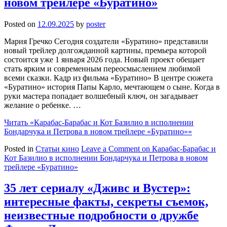
новом трейлере «Буратино»
Posted on
12.09.2025
by
poster
Мария Гречко Сегодня создатели «Буратино» представили
новый трейлер долгожданной картины, премьера которой
состоится уже 1 января 2026 года. Новый проект обещает
стать ярким и современным переосмыслением любимой
всеми сказки. Кадр из фильма «Буратино» В центре сюжета
«Буратино» история Папы Карло, мечтающем о сыне. Когда в
руки мастера попадает волшебный ключ, он загадывает
желание о ребенке. …
Читать
«Карабас-Барабас и Кот Базилио в исполнении
Бондарчука и Петрова в новом трейлере «Буратино»»
Posted in
Статьи кино
Leave a Comment
on Карабас-Барабас и
Кот Базилио в исполнении Бондарчука и Петрова в новом
трейлере «Буратино»
35 лет сериалу «Дживс и Вустер»:
интересные факты, секреты съемок,
неизвестные подробности о дружбе