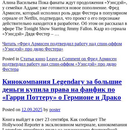
Алина Васильева Пока фанаты ждут продолжения «Уэнсдэй»,
у семейки Аддамс уже готовится новое пополнение. Фред
Армисен, который исполнил роль дяди Фестера в популярном
сериале от Netflix, подтвердил, что проект о его персонаже
действительно находится в разработке. Об этом он рассказал в
эфире The Tonight Show Starring Jimmy Fallon. Кадр из сериала
«Уэнсдэй» Дядя Фестер – …
Читать
«Фред Армисен подтвердил работу над спин-оффом
«Уэнсдэй» про дядю Фестера»
Posted in
Статьи кино
Leave a Comment
on Фред Армисен
подтвердил работу над спин-оффом «Уэнсдэй» про дядю
Фестера
Кинокомпания Legendary за большие
деньги купила права на фанфик по
«Гарри Поттеру» о Гермионе и Драко
Posted on
12.09.2025
by
poster
Книга выйдет в свет 23 сентября. Как сообщает The
Hollywood Reporter в эксклюзивном материале, кинокомпания
Legendary приобрела права на экранизацию фэнтезийной