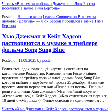
Читать
«Выпьем за любовь: «Дракула» — Люк Бессон
поселился в замке Тима Бертона»
Posted in
Новости кино
Leave a Comment
on Выпьем за
любовь: «Дракула» — Люк Бессон поселился в замке Тима
Бертона
Хью Джекман и Кейт Хадсон
растворяются в музыке в трейлере
фильма Song Sung Blue
Posted on
11.09.2025
by
poster
Релиз этой вдохновляющей картины состоится на
католическое Рождество. Кинокомпания Focus Features
представила трейлер музыкальной драмы Song Sung Blue,
которая выйдет в зарубежный прокат 25 декабря. Название
проекта можно перевести как «Печальная песнь». Главные
роли исполнили Хью Джекман («Величайший шоумен»,
«Отверженные») и Кейт Хадсон («Как отделаться от парня за
10 дней», «Маршалл»). Фильм основан на одноименном …
Читать
«Хью Джекман и Кейт Хадсон растворяются в музыке