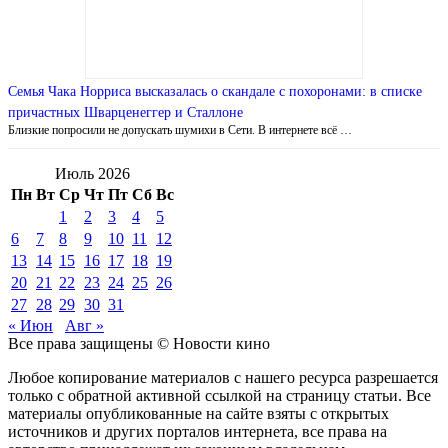
Семья Чака Норриса высказалась о скандале с похоронами: в списке
причастных Шварценеггер и Сталлоне
Близкие попросили не допускать шумихи в Сети. В интернете всё …
Июль 2026
Пн
Вт
Ср
Чт
Пт
Сб
Вс
1
2
3
4
5
6
7
8
9
10
11
12
13
14
15
16
17
18
19
20
21
22
23
24
25
26
27
28
29
30
31
« Июн
Авг »
Все права защищены © Новости кино
Любое копирование материалов с нашего ресурса разрешается
только с обратной активной ссылкой на страницу статьи. Все
материалы опубликованные на сайте взяты с открытых
источников и других порталов интернета, все права на