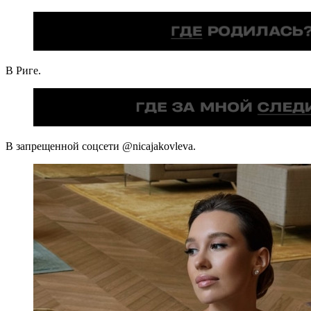
В Риге.
В запрещенной соцсети @nicajakovleva.