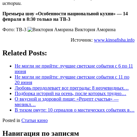
истории.
Премьера шоу «Особенности национальной кухни» — 14
февраля в 8:30 только на ТВ-3
Фото: ТВ-3
Виктория Аморина
Источник:
www.kinoafisha.info
Related Posts:
Не могли не прийти: лучшие светские события с 6 по 11
июня
Не могли не прийти: лучшие светские события с 11 по
20 июня
Любовь преодолевает все преграды: 8 неочевидных…
Подборка историй на осень, после которых трудно…
О вкусной и здоровой пище: «Рецепт счастья» —
мюзикл…
В тихом омуте: 10 сериалов о мистических событиях в…
Posted in
Статьи кино
Навигация по записям