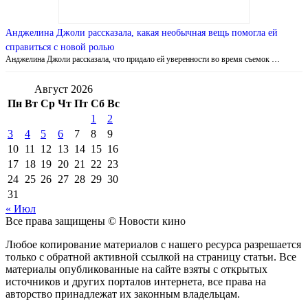
Анджелина Джоли рассказала, какая необычная вещь помогла ей
справиться с новой ролью
Анджелина Джоли рассказала, что придало ей уверенности во время съемок …
Август 2026
Пн
Вт
Ср
Чт
Пт
Сб
Вс
1
2
3
4
5
6
7
8
9
10
11
12
13
14
15
16
17
18
19
20
21
22
23
24
25
26
27
28
29
30
31
« Июл
Все права защищены © Новости кино
Любое копирование материалов с нашего ресурса разрешается
только с обратной активной ссылкой на страницу статьи. Все
материалы опубликованные на сайте взяты с открытых
источников и других порталов интернета, все права на
авторство принадлежат их законным владельцам.