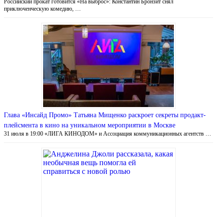
Российский прокат готовится «На выброс»: Константин Бронзит снял
приключенческую комедию, …
Глава «Инсайд Промо» Татьяна Мищенко раскроет секреты продакт-
плейсмента в кино на уникальном мероприятии в Москве
31 июля в 19:00 «ЛИГА КИНОДОМ» и Ассоциация коммуникационных агентств …