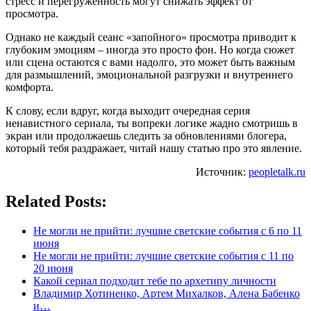
стресс и перегруженность могут снижать эффект от
просмотра.
Однако не каждый сеанс «запойного» просмотра приводит к
глубоким эмоциям – иногда это просто фон. Но когда сюжет
или сцена остаются с вами надолго, это может быть важным
для размышлений, эмоциональной разгрузки и внутреннего
комфорта.
К слову, если вдруг, когда выходит очередная серия
ненавистного сериала, ты вопреки логике жадно смотришь в
экран или продолжаешь следить за обновлениями блогера,
который тебя раздражает, читай нашу статью про это явление.
Источник:
peopletalk.ru
Related Posts:
Не могли не прийти: лучшие светские события с 6 по 11
июня
Не могли не прийти: лучшие светские события с 11 по
20 июня
Какой сериал подходит тебе по архетипу личности
Владимир Хотиненко, Артем Михалков, Алена Бабенко
и…