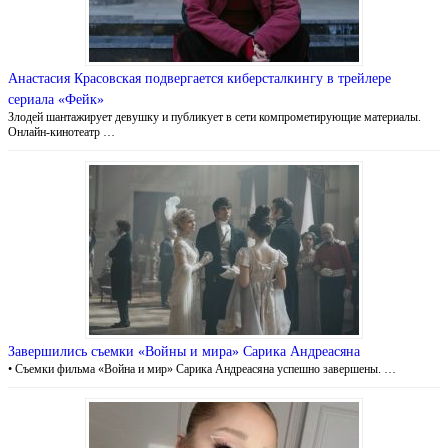
Анастасия Красовская подвергается киберсталкингу в трейлере
сериала «Фейк»
Злодей шантажирует девушку и публикует в сети компрометирующие материалы.
Онлайн-кинотеатр …
Завершились съемки «Войны и мира» Сарика Андреасяна
• Съемки фильма «Война и мир» Сарика Андреасяна успешно завершены. …