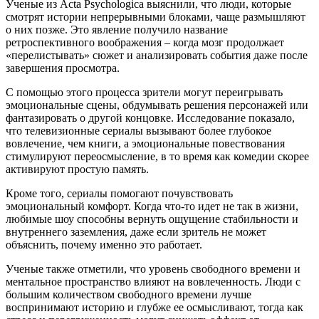
Ученые из Acta Psychologica выяснили, что люди, которые
смотрят истории непрерывными блоками, чаще размышляют
о них позже. Это явление получило название
ретроспективного воображения – когда мозг продолжает
«перелистывать» сюжет и анализировать события даже после
завершения просмотра.
С помощью этого процесса зрители могут переигрывать
эмоциональные сцены, обдумывать решения персонажей или
фантазировать о другой концовке. Исследование показало,
что телевизионные сериалы вызывают более глубокое
вовлечение, чем книги, а эмоциональные повествования
стимулируют переосмысление, в то время как комедии скорее
активируют простую память.
Кроме того, сериалы помогают почувствовать
эмоциональный комфорт. Когда что-то идет не так в жизни,
любимые шоу способны вернуть ощущение стабильности и
внутреннего заземления, даже если зритель не может
объяснить, почему именно это работает.
Ученые также отметили, что уровень свободного времени и
ментальное пространство влияют на вовлеченность. Люди с
большим количеством свободного времени лучше
воспринимают историю и глубже ее осмысливают, тогда как