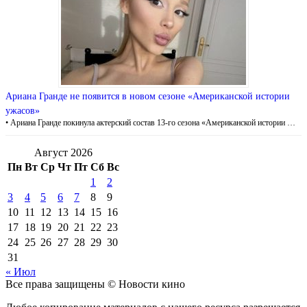
Ариана Гранде не появится в новом сезоне «Американской истории
ужасов»
• Ариана Гранде покинула актерский состав 13-го сезона «Американской истории …
Август 2026
Пн
Вт
Ср
Чт
Пт
Сб
Вс
1
2
3
4
5
6
7
8
9
10
11
12
13
14
15
16
17
18
19
20
21
22
23
24
25
26
27
28
29
30
31
« Июл
Все права защищены © Новости кино