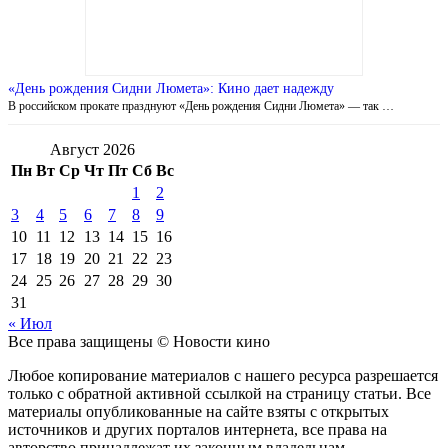
«День рождения Сидни Люмета»: Кино дает надежду
В российском прокате празднуют «День рождения Сидни Люмета» — так …
Август 2026
Пн
Вт
Ср
Чт
Пт
Сб
Вс
1
2
3
4
5
6
7
8
9
10
11
12
13
14
15
16
17
18
19
20
21
22
23
24
25
26
27
28
29
30
31
« Июл
Все права защищены © Новости кино
Любое копирование материалов с нашего ресурса разрешается
только с обратной активной ссылкой на страницу статьи. Все
материалы опубликованные на сайте взяты с открытых
источников и других порталов интернета, все права на
авторство принадлежат их законным владельцам.