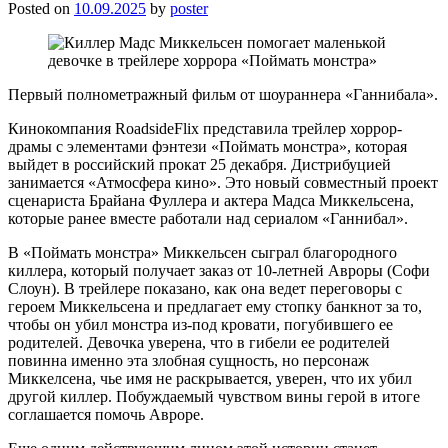
Posted on
10.09.2025
by
poster
Первый полнометражный фильм от шоураннера «Ганнибала».
Кинокомпания RoadsideFlix представила трейлер хоррор-
драмы с элементами фэнтези «Поймать монстра», которая
выйдет в российский прокат 25 декабря. Дистрибуцией
занимается «Атмосфера кино». Это новый совместный проект
сценариста Брайана Фуллера и актера Мадса Миккельсена,
которые ранее вместе работали над сериалом «Ганнибал».
В «Поймать монстра» Миккельсен сыграл благородного
киллера, который получает заказ от 10-летней Авроры (Софи
Слоун). В трейлере показано, как она ведет переговоры с
героем Миккельсена и предлагает ему стопку банкнот за то,
чтобы он убил монстра из-под кровати, погубившего ее
родителей. Девочка уверена, что в гибели ее родителей
повинна именно эта злобная сущность, но персонаж
Миккелсена, чье имя не раскрывается, уверен, что их убил
другой киллер. Побуждаемый чувством вины герой в итоге
соглашается помочь Авроре.