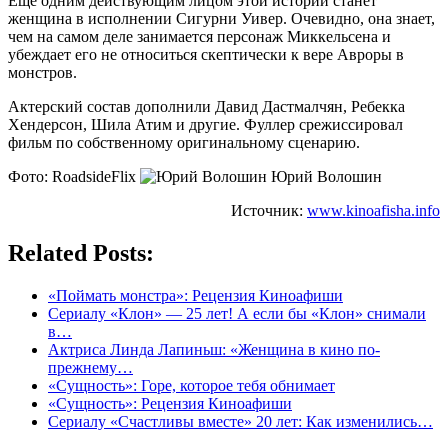
Еще одним действующим лицом этой истории станет
женщина в исполнении Сигурни Уивер. Очевидно, она знает,
чем на самом деле занимается персонаж Миккельсена и
убеждает его не относиться скептически к вере Авроры в
монстров.
Актерский состав дополнили Давид Дастмалчян, Ребекка
Хендерсон, Шила Атим и другие. Фуллер срежиссировал
фильм по собственному оригинальному сценарию.
Фото: RoadsideFlix
Юрий Волошин
Источник:
www.kinoafisha.info
Related Posts:
«Поймать монстра»: Рецензия Киноафиши
Сериалу «Клон» — 25 лет! А если бы «Клон» снимали
в…
Актриса Линда Лапиньш: «Женщина в кино по-
прежнему…
«Сущность»: Горе, которое тебя обнимает
«Сущность»: Рецензия Киноафиши
Сериалу «Счастливы вместе» 20 лет: Как изменились…