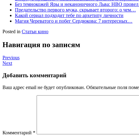
Без темнокожей Яры и неканоничного Льва: HBO прове
Предательство первого мужа, скрывает второго: о чем…
Какой сериал подходит тебе по архетипу личности
Магия Череватого и побег Сердюкова: 7 интересных…
Posted in
Статьи кино
Навигация по записям
Previous
Next
Добавить комментарий
Ваш адрес email не будет опубликован.
Обязательные поля пом
Комментарий
*