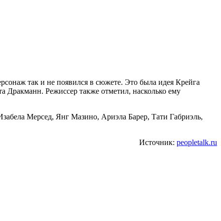
ерсонаж так и не появился в сюжете. Это была идея Крейга
та Дракманн. Режиссер также отметил, насколько ему
Изабела Мерсед, Янг Мазино, Ариэла Барер, Тати Габриэль,
Источник:
peopletalk.ru