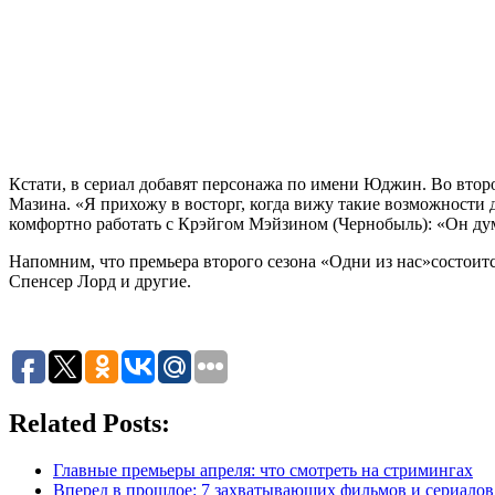
Кстати, в сериал добавят персонажа по имени Юджин. Во второ
Мазина. «Я прихожу в восторг, когда вижу такие возможности
комфортно работать с Крэйгом Мэйзином (Чернобыль): «Он дум
Напомним, что премьера второго сезона «Одни из нас»состоитс
Спенсер Лорд и другие.
Related Posts:
Главные премьеры апреля: что смотреть на стримингах
Вперед в прошлое: 7 захватывающих фильмов и сериало