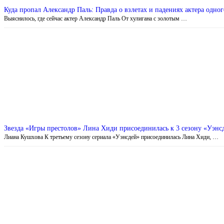
Куда пропал Александр Паль: Правда о взлетах и падениях актера одног
Выяснилось, где сейчас актер Александр Паль От хулигана с золотым …
Звезда «Игры престолов» Лина Хиди присоединилась к 3 сезону «Уэнс
Лиана Кушхова К третьему сезону сериала «Уэнсдей» присоединилась Лина Хиди, …