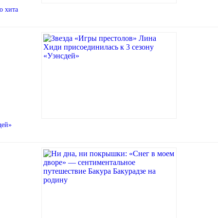
о хита
дей»