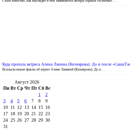
Стало известно, как выглядят и чем занимаются актеры сериала «Измены» …
Куда пропала актриса Алина Ланина (Кизиярова): До и после «СашиТа
Всплыли новые факты об атрисе Алине Ланиной (Кизиярова): До и …
Август 2026
Пн
Вт
Ср
Чт
Пт
Сб
Вс
1
2
3
4
5
6
7
8
9
10
11
12
13
14
15
16
17
18
19
20
21
22
23
24
25
26
27
28
29
30
31