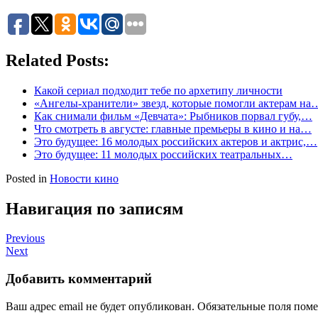
Related Posts:
Какой сериал подходит тебе по архетипу личности
«Ангелы-хранители» звезд, которые помогли актерам на
Как снимали фильм «Девчата»: Рыбников порвал губу,…
Что смотреть в августе: главные премьеры в кино и на…
Это будущее: 16 молодых российских актеров и актрис,…
Это будущее: 11 молодых российских театральных…
Posted in
Новости кино
Навигация по записям
Previous
Next
Добавить комментарий
Ваш адрес email не будет опубликован.
Обязательные поля пом