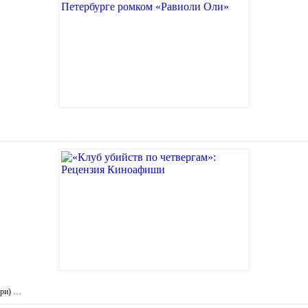
мри) …