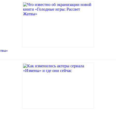
атвы»