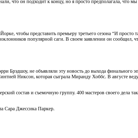
али, что он подходит к концу, но я просто предполагала, что мы
-Йорке, чтобы представить премьеру третьего сезона “И прост
поклонников популярной саги. В своем заявлении он сообщил, что
эрри Брэдшоу, не объявляли эту новость до выхода финального эп
 Синтией Никсон, которая сыграла Миранду Хоббс. В августе ве
рский состав и съемочную группу. 400 мастеров своего дела та
ала Сара Джессика Паркер.