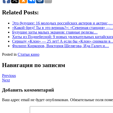
Related Posts:
Это будущее: 16 молодых российских актеров и актрис,…
«Какой бред! Ты в это веришь?»: «Северная станция» —
Будущие хиты малых экранов: главные релизы…
Хиты из Поднебесной: 9 новых увлекательных китайск
Сериалу «Клон» — 25 лет! А если бы «Клон» снимали в
Филипп Киркоров, Виктория Шелягова, Ида Галич и…
Posted in
Статьи кино
Навигация по записям
Previous
Next
Добавить комментарий
Ваш адрес email не будет опубликован.
Обязательные поля пом