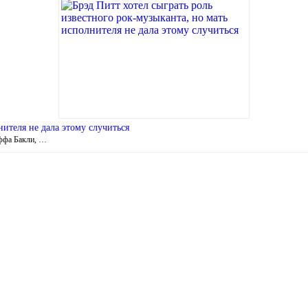
нителя не дала этому случиться
еффа Бакли, …