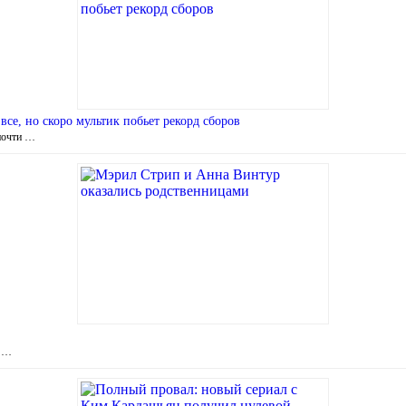
се, но скоро мультик побьет рекорд сборов
почти …
. …