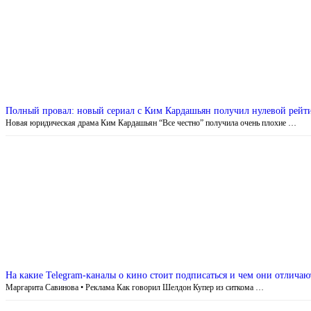
Полный провал: новый сериал c Ким Кардашьян получил нулевой рейт
Новая юридическая драма Ким Кардашьян “Все честно” получила очень плохие …
На какие Telegram-каналы о кино стоит подписаться и чем они отличают
Маргарита Савинова • Реклама Как говорил Шелдон Купер из ситкома …