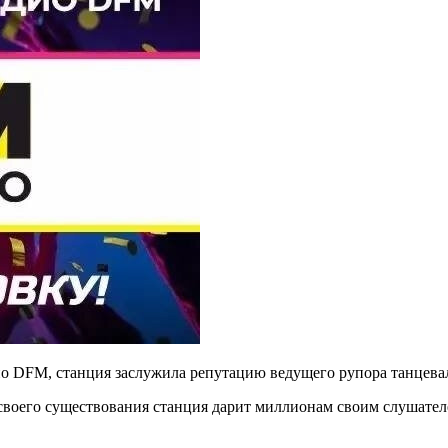
ио DFM, станция заслужила репутацию ведущего рупора танцева
своего существования станция дарит миллионам своим слушател