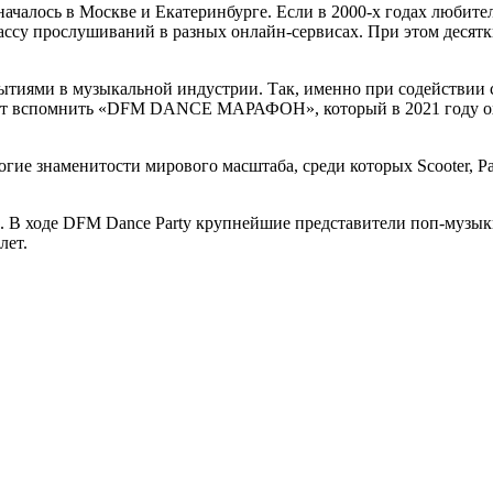
началось в Москве и Екатеринбурге. Если в 2000-х годах любит
ссу прослушиваний в разных онлайн-сервисах. При этом десят
ями в музыкальной индустрии. Так, именно при содействии ста
оит вспомнить «DFM DANCE МАРАФОН», который в 2021 году охв
гие знаменитости мирового масштаба, среди которых Scooter, Pau
 В ходе DFM Dance Party крупнейшие представители поп-музык
лет.