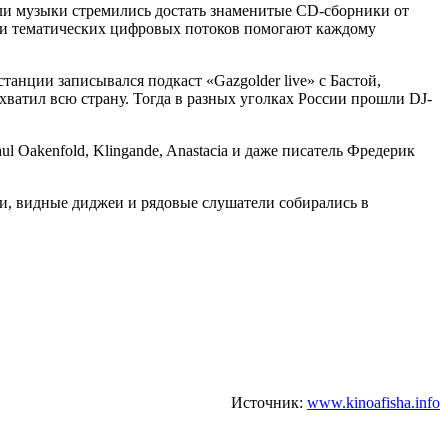
ели музыки стремились достать знаменитые CD-сборники от
ки тематических цифровых потоков помогают каждому
нции записывался подкаст «Gazgolder live» с Бастой,
атил всю страну. Тогда в разных уголках России прошли DJ-
l Oakenfold, Klingande, Anastacia и даже писатель Фредерик
и, видные диджеи и рядовые слушатели собирались в
Источник:
www.kinoafisha.info