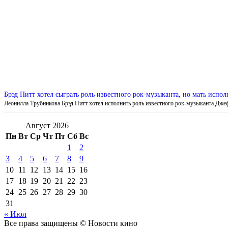
Брэд Питт хотел сыграть роль известного рок-музыканта, но мать испол
Леонилла Трубникова Брэд Питт хотел исполнить роль известного рок-музыканта Дж
Август 2026
Пн
Вт
Ср
Чт
Пт
Сб
Вс
1
2
3
4
5
6
7
8
9
10
11
12
13
14
15
16
17
18
19
20
21
22
23
24
25
26
27
28
29
30
31
« Июл
Все права защищены © Новости кино