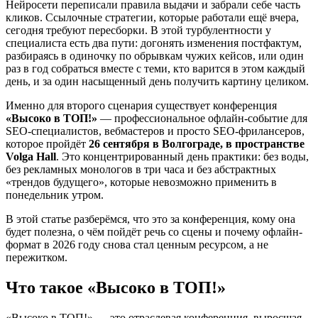
Нейросети переписали правила выдачи и забрали себе часть
кликов. Ссылочные стратегии, которые работали ещё вчера,
сегодня требуют пересборки. В этой турбулентности у
специалиста есть два пути: догонять изменения постфактум,
разбираясь в одиночку по обрывкам чужих кейсов, или один
раз в год собраться вместе с теми, кто варится в этом каждый
день, и за один насыщенный день получить картину целиком.
Именно для второго сценария существует конференция
«Высоко в ТОП!»
— профессиональное офлайн-событие для
SEO-специалистов, вебмастеров и просто SEO-фрилансеров,
которое пройдёт
26 сентября в Волгограде, в пространстве
Volga Hall
. Это концентрированный день практики: без воды,
без рекламных монологов в три часа и без абстрактных
«трендов будущего», которые невозможно применить в
понедельник утром.
В этой статье разберёмся, что это за конференция, кому она
будет полезна, о чём пойдёт речь со сцены и почему офлайн-
формат в 2026 году снова стал ценным ресурсом, а не
пережитком.
Что такое «Высоко в ТОП!»
«Высоко в ТОП!» — это отраслевая конференция, выросшая