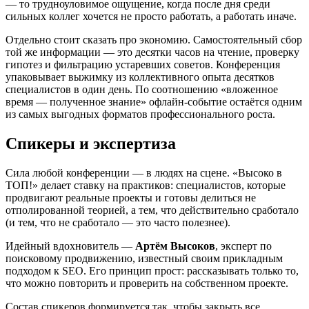
— то трудноуловимое ощущение, когда после дня среди
сильных коллег хочется не просто работать, а работать иначе.
Отдельно стоит сказать про экономию. Самостоятельный сбор
той же информации — это десятки часов на чтение, проверку
гипотез и фильтрацию устаревших советов. Конференция
упаковывает выжимку из коллективного опыта десятков
специалистов в один день. По соотношению «вложенное
время — полученное знание» офлайн-событие остаётся одним
из самых выгодных форматов профессионального роста.
Спикеры и экспертиза
Сила любой конференции — в людях на сцене. «Высоко в
ТОП!» делает ставку на практиков: специалистов, которые
продвигают реальные проекты и готовы делиться не
отполированной теорией, а тем, что действительно сработало
(и тем, что не сработало — это часто полезнее).
Идейный вдохновитель —
Артём Высоков
, эксперт по
поисковому продвижению, известный своим прикладным
подходом к SEO. Его принцип прост: рассказывать только то,
что можно повторить и проверить на собственном проекте.
Состав спикеров формируется так, чтобы закрыть все