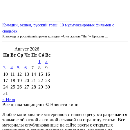
Комедии, экшен, русский трэш: 10 мультижанровых фильмов о
свадьбах
К выходу в российский прокат комедии «Она сказала “Да!”» Кристин …
Август 2026
Пн
Вт
Ср
Чт
Пт
Сб
Вс
1
2
3
4
5
6
7
8
9
10
11
12
13
14
15
16
17
18
19
20
21
22
23
24
25
26
27
28
29
30
31
« Июл
Все права защищены © Новости кино
Любое копирование материалов с нашего ресурса разрешается
только с обратной активной ссылкой на страницу статьи. Все
материалы опубликованные на сайте взяты с открытых