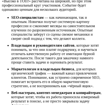
«Высоко в ТОП!» рассчитана на широкий, но при этом
профессиональный круг участников. Событие будет
одинаково ценным для нескольких аудиторий.
SEO-специалистам
— как начинающим, так и
опытным. Новички получат системную картину
профессии и сэкономят месяцы на самостоятельном
изучении по разрозненным источникам. Опытные
специалисты заберут со сцены свежие механики и
сверят свой подход с тем, что делают коллеги.
Владельцам и руководителям сайтов
, которые хотят
понимать, за что они платят подрядчику, и научиться
отличать качественную работу от имитации бурной
деятельности. После такого дня заказчику намного
проще ставить задачи и оценивать результат.
Маркетологам и владельцам бизнеса
, для которых
органический трафик — важный канал привлечения
клиентов. Понимание, как устроено современное SEO,
помогает встроить его в общую маркетинговую
стратегию, а не воспринимать как «чёрный ящик».
Веб-мастерам, контент-менеджерам и копирайтерам
,
которые хотят, чтобы их работа приносила измеримый
результат в поиске, а не просто закрывала задачу