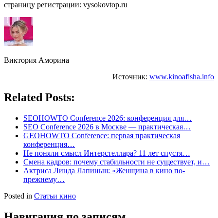
страницу регистрации: vysokovtop.ru
Виктория Аморина
Источник:
www.kinoafisha.info
Related Posts:
SEOHOWTO Conference 2026: конференция для…
SEO Conference 2026 в Москве — практическая…
GEOHOWTO Conference: первая практическая
конференция…
Не поняли смысл Интерстеллара? 11 лет спустя…
Смена кадров: почему стабильности не существует, и…
Актриса Линда Лапиньш: «Женщина в кино по-
прежнему…
Posted in
Статьи кино
Навигация по записям