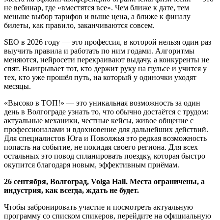
не вебинар, где «вместятся все». Чем ближе к дате, тем
меньше выбор тарифов и выше цена, а ближе к финалу
билеты, как правило, заканчиваются совсем.
SEO в 2026 году — это профессия, в которой нельзя один раз
выучить правила и работать по ним годами. Алгоритмы
меняются, нейросети перекраивают выдачу, а конкуренты не
спят. Выигрывает тот, кто держит руку на пульсе и учится у
тех, кто уже прошёл путь, на который у одиночки уходят
месяцы.
«Высоко в ТОП!» — это уникальная возможность за один
день в Волгограде узнать то, что обычно достаётся с трудом:
актуальные механики, честные кейсы, живое общение с
профессионалами и вдохновение для дальнейших действий.
Для специалистов Юга и Поволжья это редкая возможность
попасть на событие, не покидая своего региона. Для всех
остальных это повод спланировать поездку, которая быстро
окупится благодаря новым, эффективным приёмам.
26 сентября, Волгоград, Volga Hall. Места ограничены, а
индустрия, как всегда, ждать не будет.
Чтобы забронировать участие и посмотреть актуальную
программу со списком спикеров, перейдите на официальную