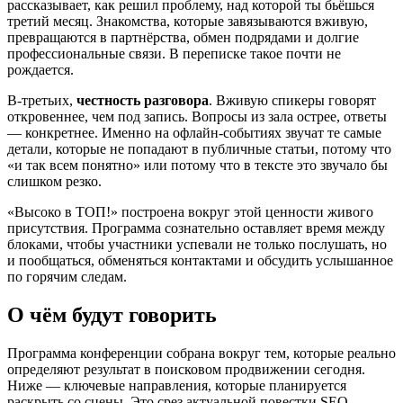
рассказывает, как решил проблему, над которой ты бьёшься
третий месяц. Знакомства, которые завязываются вживую,
превращаются в партнёрства, обмен подрядами и долгие
профессиональные связи. В переписке такое почти не
рождается.
В-третьих,
честность разговора
. Вживую спикеры говорят
откровеннее, чем под запись. Вопросы из зала острее, ответы
— конкретнее. Именно на офлайн-событиях звучат те самые
детали, которые не попадают в публичные статьи, потому что
«и так всем понятно» или потому что в тексте это звучало бы
слишком резко.
«Высоко в ТОП!» построена вокруг этой ценности живого
присутствия. Программа сознательно оставляет время между
блоками, чтобы участники успевали не только послушать, но
и пообщаться, обменяться контактами и обсудить услышанное
по горячим следам.
О чём будут говорить
Программа конференции собрана вокруг тем, которые реально
определяют результат в поисковом продвижении сегодня.
Ниже — ключевые направления, которые планируется
раскрыть со сцены. Это срез актуальной повестки SEO-