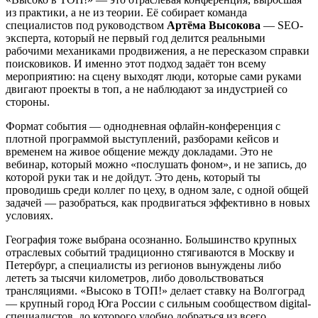
из практики, а не из теории. Её собирает команда
специалистов под руководством
Артёма Высокова
— SEO-
эксперта, который не первый год делится реальными
рабочими механиками продвижения, а не пересказом справки
поисковиков. И именно этот подход задаёт тон всему
мероприятию: на сцену выходят люди, которые сами руками
двигают проекты в топ, а не наблюдают за индустрией со
стороны.
Формат события — однодневная офлайн-конференция с
плотной программой выступлений, разборами кейсов и
временем на живое общение между докладами. Это не
вебинар, который можно «послушать фоном», и не запись, до
которой руки так и не дойдут. Это день, который ты
проводишь среди коллег по цеху, в одном зале, с одной общей
задачей — разобраться, как продвигаться эффективно в новых
условиях.
География тоже выбрана осознанно. Большинство крупных
отраслевых событий традиционно стягиваются в Москву и
Петербург, а специалисты из регионов вынуждены либо
лететь за тысячи километров, либо довольствоваться
трансляциями. «Высоко в ТОП!» делает ставку на Волгоград
— крупный город Юга России с сильным сообществом digital-
специалистов, до которого удобно добраться из всего