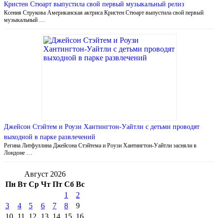
Кристен Стюарт выпустила свой первый музыкальный релиз
Ксения Струкова Американская актриса Кристен Стюарт выпустила свой первый
музыкальный …
Джейсон Стэйтем и Роузи Хантингтон-Уайтли с детьми проводят
выходной в парке развлечений
Регина Литфуллина Джейсона Стэйтема и Роузи Хантингтон-Уайтли засняли в
Лондоне …
Август 2026
Пн
Вт
Ср
Чт
Пт
Сб
Вс
1
2
3
4
5
6
7
8
9
10
11
12
13
14
15
16