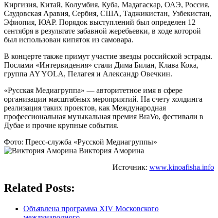
Киргизия, Китай, Колумбия, Куба, Мадагаскар, ОАЭ, Россия,
Саудовская Аравия, Сербия, США, Таджикистан, Узбекистан,
Эфиопия, ЮАР. Порядок выступлений был определен 12
сентября в результате забавной жеребьевки, в ходе которой
был использован кипяток из самовара.
В концерте также примут участие звезды российской эстрады.
Послами «Интервидения» стали Дима Билан, Клава Кока,
группа AY YOLA, Пелагея и Александр Овечкин.
«Русская Медиагруппа» — авторитетное имя в сфере
организации масштабных мероприятий. На счету холдинга
реализация таких проектов, как Международная
профессиональная музыкальная премия BraVo, фестивали в
Дубае и прочие крупные события.
Фото: Пресс-служба «Русской Медиагруппы»
Виктория Аморина
Источник:
www.kinoafisha.info
Related Posts:
Объявлена программа XIV Московского
международного…