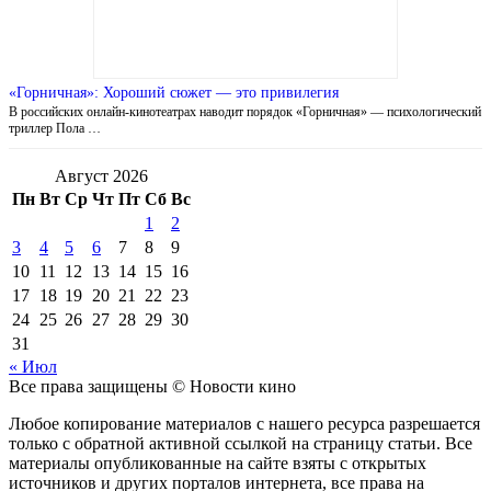
«Горничная»: Хороший сюжет — это привилегия
В российских онлайн-кинотеатрах наводит порядок «Горничная» — психологический
триллер Пола …
Август 2026
Пн
Вт
Ср
Чт
Пт
Сб
Вс
1
2
3
4
5
6
7
8
9
10
11
12
13
14
15
16
17
18
19
20
21
22
23
24
25
26
27
28
29
30
31
« Июл
Все права защищены © Новости кино
Любое копирование материалов с нашего ресурса разрешается
только с обратной активной ссылкой на страницу статьи. Все
материалы опубликованные на сайте взяты с открытых
источников и других порталов интернета, все права на