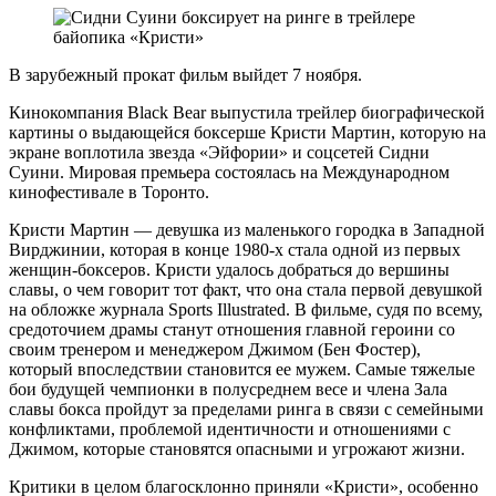
В зарубежный прокат фильм выйдет 7 ноября.
Кинокомпания Black Bear выпустила трейлер биографической
картины о выдающейся боксерше Кристи Мартин, которую на
экране воплотила звезда «Эйфории» и соцсетей Сидни
Суини. Мировая премьера состоялась на Международном
кинофестивале в Торонто.
Кристи Мартин — девушка из маленького городка в Западной
Вирджинии, которая в конце 1980-х стала одной из первых
женщин-боксеров. Кристи удалось добраться до вершины
славы, о чем говорит тот факт, что она стала первой девушкой
на обложке журнала Sports Illustrated. В фильме, судя по всему,
средоточием драмы станут отношения главной героини со
своим тренером и менеджером Джимом (Бен Фостер),
который впоследствии становится ее мужем. Самые тяжелые
бои будущей чемпионки в полусреднем весе и члена Зала
славы бокса пройдут за пределами ринга в связи с семейными
конфликтами, проблемой идентичности и отношениями с
Джимом, которые становятся опасными и угрожают жизни.
Критики в целом благосклонно приняли «Кристи», особенно