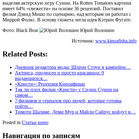
выделяя актерскую игру Суини. На Rotten Tomatoes картина
имеет 64% «свежести» на основе 36 рецензий. Поставил
фильм Дэвид Мишо по сценарию, над которым он работал с
Миррой Фолкс. В основу сюжета легла идея Кэтрин Фугате.
Фото: Black Bear
Юрий Волошин
Источник:
www.kinoafisha.info
Related Posts:
Дневник редактора моды: Шэрон Стоун в кампейне…
Актриса, продюсер и просто красавица: 9
выдающихся…
«Кристи»: Рецензия Киноафиши
Так ли плох фильм «Кристи» с Сидни Суини на
самом…
7 фильмов и сериалов про людей, которые готовы
пойти…
Тимоти Шаламе, Деми Мур и Майли Сайрус войдут в…
Posted in
Статьи кино
Навигация по записям