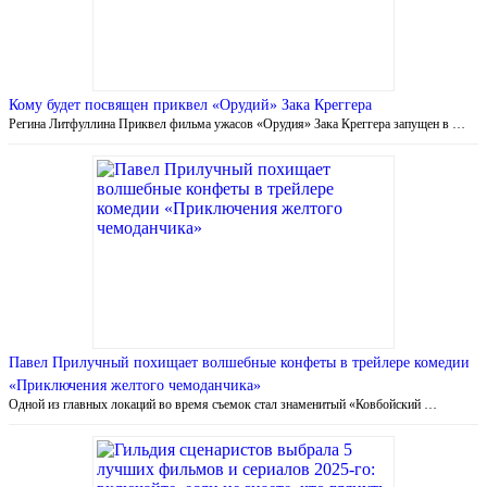
Кому будет посвящен приквел «Орудий» Зака Креггера
Регина Литфуллина Приквел фильма ужасов «Орудия» Зака Креггера запущен в …
Павел Прилучный похищает волшебные конфеты в трейлере комедии
«Приключения желтого чемоданчика»
Одной из главных локаций во время съемок стал знаменитый «Ковбойский …