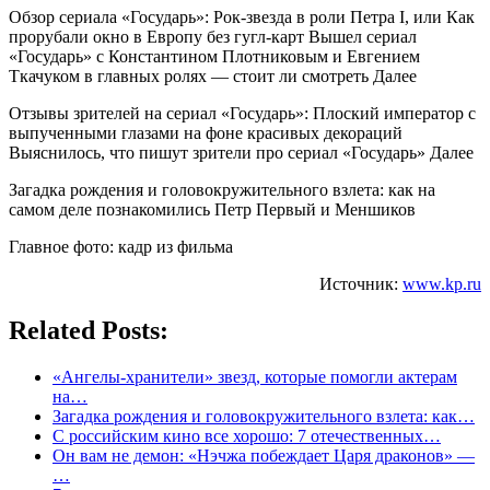
Обзор сериала «Государь»: Рок-звезда в роли Петра I, или Как
прорубали окно в Европу без гугл-карт Вышел сериал
«Государь» с Константином Плотниковым и Евгением
Ткачуком в главных ролях — стоит ли смотреть Далее
Отзывы зрителей на сериал «Государь»: Плоский император с
выпученными глазами на фоне красивых декораций
Выяснилось, что пишут зрители про сериал «Государь» Далее
Загадка рождения и головокружительного взлета: как на
самом деле познакомились Петр Первый и Меншиков
Главное фото: кадр из фильма
Источник:
www.kp.ru
Related Posts:
«Ангелы-хранители» звезд, которые помогли актерам
на…
Загадка рождения и головокружительного взлета: как…
С российским кино все хорошо: 7 отечественных…
Он вам не демон: «Нэчжа побеждает Царя драконов» —
…