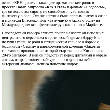
лента «КВНщики», а также две драматические роли: в
проекте Павла Мирзоева «Как я стал» и фильме «Подбросы»,
где он воплотил сироту, не способного чувствовать
физическую боль. Эта же картина была первым шагом к славе
и принесла Власенко приз «За лучшую мужскую роль» на
Международном кинофестивале русского кино в Марбелье.
Впоследствии карьера артиста пошла на взлет: он исполнил
центрального персонажа в эротической драме
«
Happy End»,
получил главные роли в сатирическом сериале о борьбе с
буллингом «Стрим» и паранормальной комедии «Закрыть
гештальт», продолжение которой стартовало на Кинопоиске
29-го сентября. В ней он предстанет перед зрителями в образе
ангела, отправляющего заблудившиеся души на небо –
актерский диапазон Дениса поистине широк.