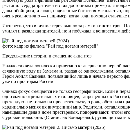
Ключевую роль в фильме сыграл Эмиль Эсеналиев, известный 
растопил сердца зрителей и стал достойным пример для подра
дальнобойщики, и люди, наделенные богатством с властью, пор
очень реалистично — например, когда ради помощи старушке 
Интересно, что влияние героя вышло за рамки кинотеатров. П
умилял и развлекал зрителей, но и побуждал к конкретным дей
фото: кадр из фильма "Рай под ногами матерей"
Продолжение истории и смещение акцентов
Начало сиквела логически привязано к завершению первой час
священную воду из Замзама и, раздав её односельчанам, оставл
Герой Абиля Садиева, появлявшийся лишь в начале первого фи
уже по просторам России.
Однако фокус смещается не только географически. Если в перв
однозначно отрицательных игиловцев, запрещенных в России), 
претендуют не только на просветительскую роль, обозначая нр
кардинально меняя их внутренний мир. Родители, оставляющие
навещавшие деда в доме престарелых, поворачивают, чтобы его
Суровый полковник (Станислав Бондаренко), ругающий мать за 