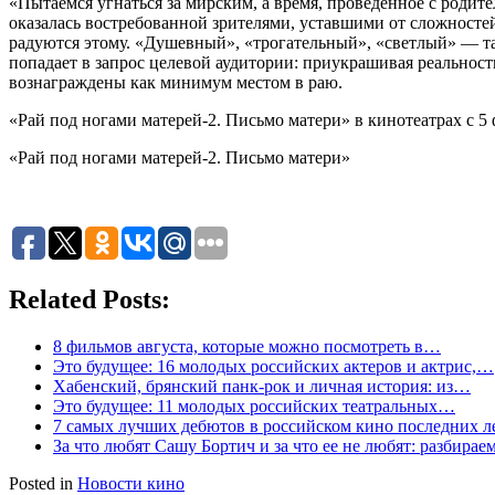
«Пытаемся угнаться за мирским, а время, проведенное с родит
оказалась востребованной зрителями, уставшими от сложносте
радуются этому. «Душевный», «трогательный», «светлый» — та
попадает в запрос целевой аудитории: приукрашивая реальность
вознаграждены как минимум местом в раю.
«Рай под ногами матерей-2. Письмо матери» в кинотеатрах с 5 
«Рай под ногами матерей-2. Письмо матери»
Related Posts:
8 фильмов августа, которые можно посмотреть в…
Это будущее: 16 молодых российских актеров и актрис,…
Хабенский, брянский панк-рок и личная история: из…
Это будущее: 11 молодых российских театральных…
7 самых лучших дебютов в российском кино последних л
За что любят Сашу Бортич и за что ее не любят: разбирае
Posted in
Новости кино