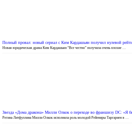
Полный провал: новый сериал c Ким Кардашьян получил нулевой рейт
Новая юридическая драма Ким Кардашьян “Все честно” получила очень плохие …
Звезда «Дома дракона» Милли Олкок о переходе во франшизу DC: «Я бы
Регина Литфуллина Милли Олкок исполнила роль молодой Рейениры Таргариен в …