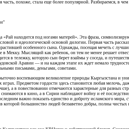
ая часть, похоже, стала еще более популярной. Разбираемся, в ч
ри"
 «Рай находится под ногами матерей». Эта фраза, символизирую
словой и идеологической основой дилогии. Первая часть расска
ырастившей особенного сына. Однажды, посещая мечеть с лучши
 в Мекку. Мыслящий как ребенок, он тем не менее решает отвест
дится в тележку, которую сын берет взаймы у соседа, и путешест
аудовской Аравии — и на каждом этапе их ждет немало трудност
льными письмами, деньгами, советами.
крыточно воспевающим великолепие природы Кыргызстана и уни
х играх. Предметом гордости здесь становится любая мелочь, да
чше), а в повествовании отмечаются характерные для разных стр
и снимаются в кино, а в Сирии наблюдают войну и её последств
следним важно показать единство и доброту исламского мира, с
 в которой большинство людей беззаветно добры, полны чистых 