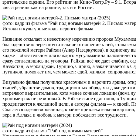
зрительские оценки. Его рейтинг на Кино-Театр.Ру – 9.1. Втор
«выстрелил» как на родине, так и в России.
фото: кадр из фильма "Рай под ногами матерей-2. Письмо мате
Истоки и культурные коды первого фильма
Название отсылает к известному изречению пророка Мухаммеда
благоденствию через почтительное отношение к ней, стала смы
его пожилой матери Райхан (Анар Назаркулова), в одиночку в
хадже – обязательном для каждого мусульманина паломничестве
сразу согласившись на уговоры, Райхан всё же дает слабину, са
Казахстан, Азербайджан, Турцию, Сирию, а заканчивается в С
путников, помогает им, чем может: едой, жильем, сопроводите
Визуально фильм получился красочным и нарочито ярким, от
тканей, убранстве домов, традиционных обрядах и даже детски
встречают выразительные, хотя менее сочные локации (дома лу
хронометраж не резиновый. В Узбекистане едят плов, в Турци
продвигаются к желанной цели, а авторы фильма — к своей. По
Слагается идеализированная, крайне привлекательная картина,
вера в Аллаха и любовь к матери побеждают все трудности.
фото: кадр из фильма "Рай под ногами матерей"