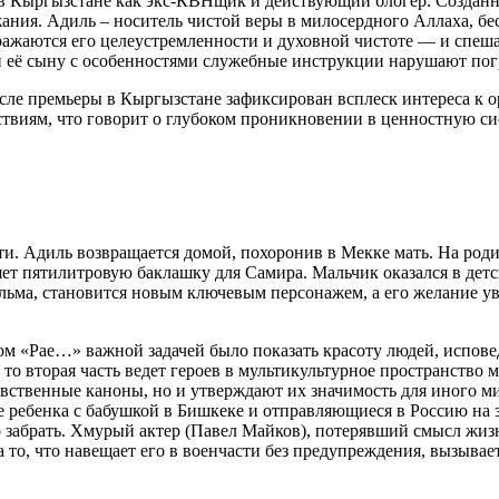
в Кыргызстане как экс-КВНщик и действующий блогер. Созданны
жания. Адиль – носитель чистой веры в милосердного Аллаха, б
ажаются его целеустремленности и духовной чистоте — и спешат
и её сыну с особенностями служебные инструкции нарушают пог
осле премьеры в Кыргызстане зафиксирован всплеск интереса к 
ствиям, что говорит о глубоком проникновении в ценностную си
ти. Адиль возвращается домой, похоронив в Мекке мать. На род
яет пятилитровую баклашку для Самира. Мальчик оказался в детск
льма, становится новым ключевым персонажем, а его желание у
ом «Рае…» важной задачей было показать красоту людей, испове
то вторая часть ведет героев в мультикультурное пространство 
авственные каноны, но и утверждают их значимость для иного ми
 ребенка с бабушкой в Бишкеке и отправляющиеся в Россию на з
 забрать. Хмурый актер (Павел Майков), потерявший смысл жизни
то, что навещает его в военчасти без предупреждения, вызывае