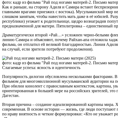
фото: кадр из фильма "Рай под ногами матерей-2. Письмо мате
Как и раньше, на сторону Адиля и Самира встают беспризорник
главными врагами приезжих с востока). Мусульманский мир не
слишком занятым, чтобы навестить мать даже в её юбилей. Ра
республики) уезжает к родительнице, щедро вознаградив попут
предназначенной для матери. Пятилитровка – единственный пре
Драматургически второй «Рай…» усложнен черно-белыми флеш
линию Самира и объясняют, почему Райхан-апа отложила хадж —
фильма, он отплатил ей великой благодарностью. Линия Адиля 
на случай, если зрители потребуют продолжения).
фото: кадр из фильма "Рай под ногами матерей-2. Письмо мате
Слагаемые успеха: ясность и идентичность
Популярность дилогии обусловлена несколькими факторами. В
фильмом для многомиллионной мусульманской аудитории на пос
При обилии кинолент с православным контекстом, картина, ув
ориентированная в большей мере на российских зрителей, это 
Дагестан.
Вторая причина – создание идеализированной картины мира. Хо
современная. В основе истории — жизнь, где люди поступают п
по нраву внятность и четкие формулировки: «Кто не уважает ро