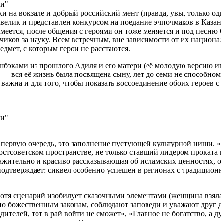
ри"
и на вокзале и добрый российский мент (правда, увы, только о
велик и представлен конкурсом на поедание эчпочмаков в Казан
зумеется, после общения с героями он тоже меняется и под пес
чиков за науку. Всем встречным, вне зависимости от их национа
дмет, с которым герои не расстаются.
бэками из прошлого Адиля и его матери (её молодую версию и
 вся её жизнь была посвящена сыну, лет до семи не способному 
важна и для того, чтобы показать воссоединение обоих героев с
ри"
 первую очередь, это заполнение пустующей культурной ниши.
тсоветском пространстве, не только ставший лидером проката н
ажительно и красиво рассказывающая об исламских ценностях, о
подтверждает: сиквел особенно успешен в регионах с традицион
тя сценарий изобилует сказочными элементами (женщина взяла в
о божественным законам, соблюдают заповеди и уважают друг др
дителей, тот в рай войти не сможет», «Главное не богатство, а 