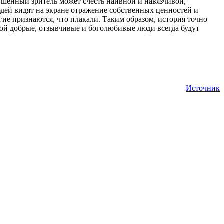
кушенный зритель может счесть наивной и навязчивой,
дей видят на экране отражение собственных ценностей и
ие признаются, что плакали. Таким образом, история точно
орой добрые, отзывчивые и боголюбивые люди всегда будут
Источник