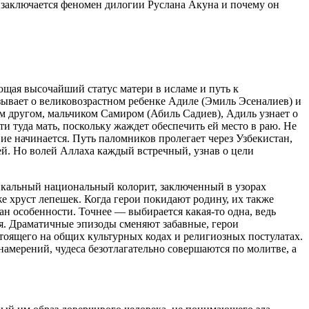
ем заключается феномен дилогии Руслана Акуна и почему он
щая высочайший статус матери в исламе и путь к
зывает о великовозрастном ребенке Адиле (Эмиль Эсеналиев) и
м другом, мальчиком Самиром (Абиль Садиев), Адиль узнает о
и туда мать, поскольку жаждет обеспечить ей место в раю. Не
вие начинается. Путь паломников пролегает через Узбекистан,
ей. Но волей Аллаха каждый встречный, узнав о цели
кальный национальный колорит, заключенный в узорах
же хруст лепешек. Когда герои покидают родину, их также
ан особенности. Точнее — выбирается какая-то одна, ведь
ия. Драматичные эпизоды сменяют забавные, герои
тоящего на общих культурных кодах и религиозных постулатах.
намерений, чудеса безотлагательно совершаются по молитве, а