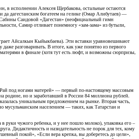
дин, в исполнении Алексея Щербакова, остальные остаются
и да дагестанским богатеем на гелике (Омар Алибутаев) —
ню Сабины Саидовой «Дагестан» (неофициальный гимн
льности, Самир отливает понемногу «зам-зама» из бутыли,
грает Айсалкын Кыйыкбаева). Эти вставки уравновешивают
даже разговаривать. В итоге, как уже понятно из первого
 матерями в финале (хотя тут есть люфт, и возможны сюрпризы,
 «Рай под ногами матерей» — первый по-настоящему массовым
а родине, но и заработавший в России 84 миллиона рублей.
казалась уникальным предложением на рынке. Вторая часть,
но мусульманским населением — таких, как Татарстан и
 руки чужого ребенка, и у нее пошло молоко), упаковка его –
уга. Дидактичность и назидательность не порок для тех, кому
душевный покой», «Если вера крепка, вы доберетесь до цели»,