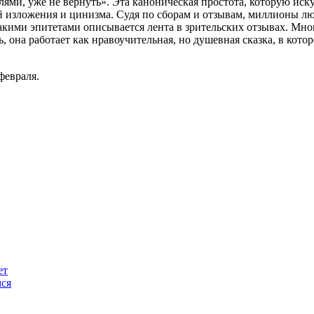
елями, уже не вернуть». Эта каноническая простота, которую ис
й изложения и цинизма. Судя по сборам и отзывам, миллионы лю
кими эпитетами описывается лента в зрительских отзывах. Мног
, она работает как нравоучительная, но душевная сказка, в кот
февраля.
ет
мся