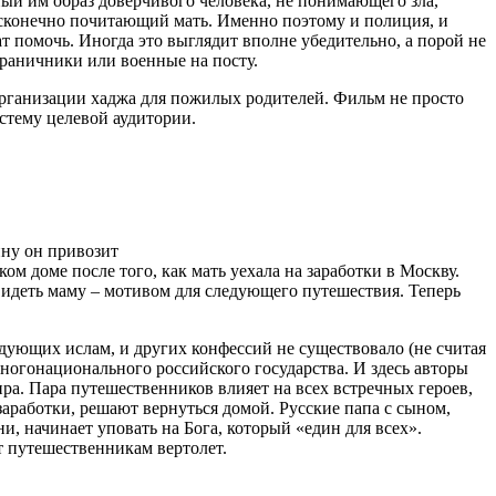
й им образ доверчивого человека, не понимающего зла,
есконечно почитающий мать. Именно поэтому и полиция, и
 помочь. Иногда это выглядит вполне убедительно, а порой не
раничники или военные на посту.
организации хаджа для пожилых родителей. Фильм не просто
стему целевой аудитории.
ину он привозит
ом доме после того, как мать уехала на заработки в Москву.
видеть маму – мотивом для следующего путешествия. Теперь
дующих ислам, и других конфессий не существовало (не считая
многонационального российского государства. И здесь авторы
ра. Пара путешественников влияет на всех встречных героев,
аработки, решают вернуться домой. Русские папа с сыном,
, начинает уповать на Бога, который «един для всех».
т путешественникам вертолет.