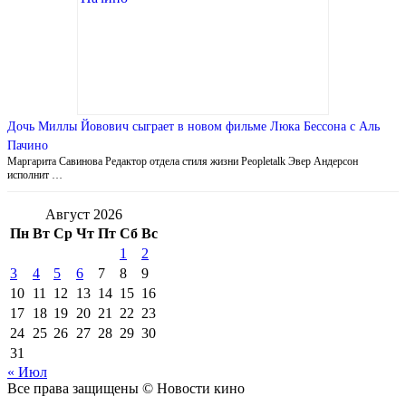
Дочь Миллы Йовович сыграет в новом фильме Люка Бессона с Аль
Пачино
Маргарита Савинова Редактор отдела стиля жизни Peopletalk Эвер Андерсон
исполнит …
Август 2026
Пн
Вт
Ср
Чт
Пт
Сб
Вс
1
2
3
4
5
6
7
8
9
10
11
12
13
14
15
16
17
18
19
20
21
22
23
24
25
26
27
28
29
30
31
« Июл
Все права защищены © Новости кино