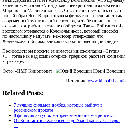
Режиссером выступает Александр Войтинский («По щучьему
велению», «Огниво»), тогда как сценарий написали Ксения
Миронова и Мария Зиновьева. Создатели стремились создать
новый образ Яги. В предстоящем фильме она предстанет как
современный хулиганский персонаж, хотя без привычных
сказочных атрибутов тоже не обойдется. Также Войтинский с
восторгом отзывается о Колокольникове, который способен
по-настоящему напугать. Режиссер утверждает, что
Ходченкова и Колокольников составили блестящий тандем.
Производством проекта занимается кинокомпания «Студия
+1», тогда как над компьютерной графикой работает компания
«Трехмер».
Фото: «НМГ Кинопрокат»
Юрий Волошин
Источник:
www.kinoafisha.info
Related Posts:
7 лучших фильмов ноября, которые выйдут в
российском прокате
8 фильмов августа, которые можно посмотреть в…
От Константина Хабенского до Хью Гранта: 7 актеров,
…