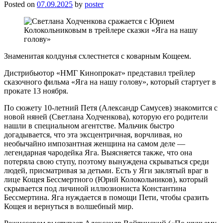
Posted on
07.09.2025
by
poster
Знаменитая колдунья схлестнется с коварным Кощеем.
Дистрибьютор «НМГ Кинопрокат» представил трейлер
сказочного фильма «Яга на нашу голову», который стартует в
прокате 13 ноября.
По сюжету 10-летний Петя (Александр Самусев) знакомится с
новой няней (Светлана Ходченкова), которую его родители
нашли в специальном агентстве. Мальчик быстро
догадывается, что эта эксцентричная, ворчливая, но
необычайно импозантная женщина на самом деле —
легендарная чародейка Яга. Выясняется также, что она
потеряла свою ступу, поэтому вынуждена скрываться среди
людей, присматривая за детьми. Есть у Яги заклятый враг в
лице Кощея Бессмертного (Юрий Колокольников), который
скрывается под личиной иллюзиониста Константина
Бессмертина. Яга нуждается в помощи Пети, чтобы сразить
Кощея и вернуться в волшебный мир.