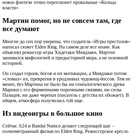
Мартин помог, но не совсем там, где
все думают
Многие до сих пор уверены, что создатель «Игры престолов»
написал сюжет Elden Ring. На самом деле все иначе. Как
объяснял режиссер игры Хидетаки Миядзаки, Мартин
занимался мифологией и предысторией мира, а не основной
историей.
Он создал героев, богов и их мотивации, а Миядзаки потом
«сломал» их, превратив в уродливых чудовищ-боссов. Тем не
менее, без Мартина не было бы ни генеалогического древа
Марики с его фирменными порочными связями, ни силы
Пальцев, ни даже черепах (писатель с детства их обожает). В
общем, атмосфера получилась той еще.
Из видеоигры в большое кино
Сейчас A24 и Bandai Namco делают следующий шаг –
полнометражный фильм по Elden Ring. Режиссерское кресло