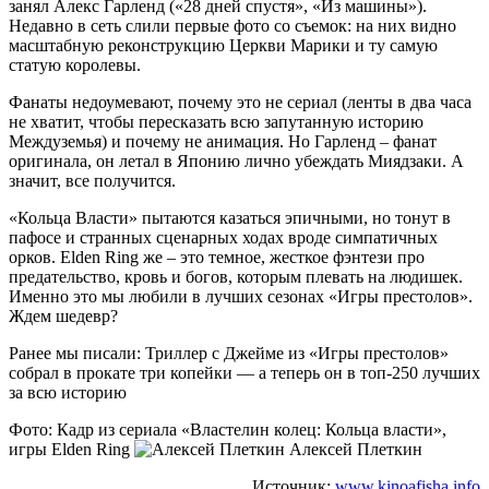
занял Алекс Гарленд («28 дней спустя», «Из машины»).
Недавно в сеть слили первые фото со съемок: на них видно
масштабную реконструкцию Церкви Марики и ту самую
статую королевы.
Фанаты недоумевают, почему это не сериал (ленты в два часа
не хватит, чтобы пересказать всю запутанную историю
Междуземья) и почему не анимация. Но Гарленд – фанат
оригинала, он летал в Японию лично убеждать Миядзаки. А
значит, все получится.
«Кольца Власти» пытаются казаться эпичными, но тонут в
пафосе и странных сценарных ходах вроде симпатичных
орков. Elden Ring же – это темное, жесткое фэнтези про
предательство, кровь и богов, которым плевать на людишек.
Именно это мы любили в лучших сезонах «Игры престолов».
Ждем шедевр?
Ранее мы писали: Триллер с Джейме из «Игры престолов»
собрал в прокате три копейки — а теперь он в топ-250 лучших
за всю историю
Фото: Кадр из сериала «Властелин колец: Кольца власти»,
игры Elden Ring
Алексей Плеткин
Источник:
www.kinoafisha.info