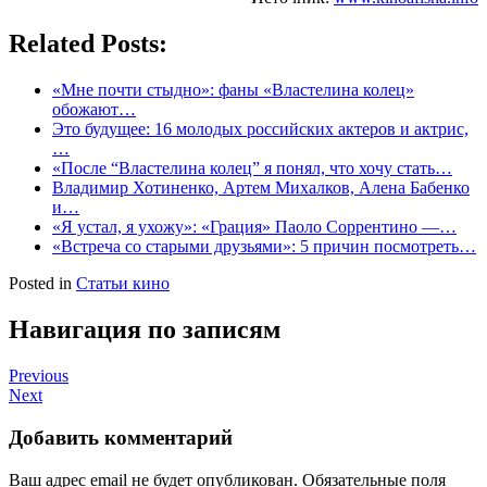
Related Posts:
«Мне почти стыдно»: фаны «Властелина колец»
обожают…
Это будущее: 16 молодых российских актеров и актрис,
…
«После “Властелина колец” я понял, что хочу стать…
Владимир Хотиненко, Артем Михалков, Алена Бабенко
и…
«Я устал, я ухожу»: «Грация» Паоло Соррентино —…
«Встреча со старыми друзьями»: 5 причин посмотреть…
Posted in
Статьи кино
Навигация по записям
Previous
Next
Добавить комментарий
Ваш адрес email не будет опубликован.
Обязательные поля