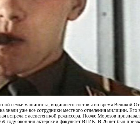
тной семье машиниста, водившего составы во время Великой Отеч
а знали уже все сотрудники местного отделения милиции. Его вм
я встреча с ассистенткой режиссера. Позже Морозов признавался
969 году окончил актерский факультет ВГИК. В 26 лет был приз