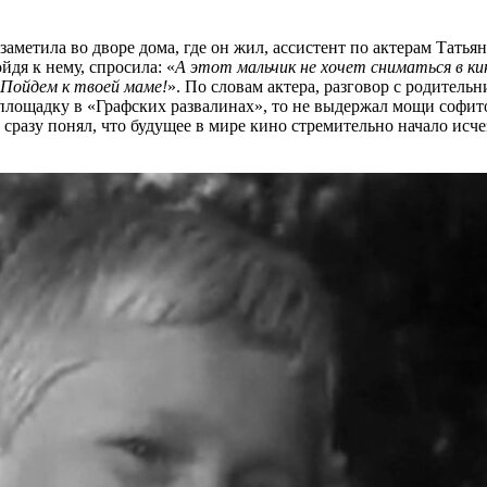
заметила во дворе дома, где он жил, ассистент по актерам Тать
дя к нему, спросила: «
А этот мальчик не хочет сниматься в ки
Пойдем к твоей маме!
». По словам актера, разговор с родитель
площадку в «Графских развалинах», то не выдержал мощи софито
, сразу понял, что будущее в мире кино стремительно начало исч