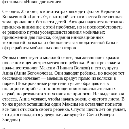
фестиваля «Новое движение».
Сегодня, 25 июня, в кинотеатрах выходит фильм Вероники
Коржевской «Где ты?», в которой затрагивается болезненная
тема пропавших без вести детей. Авторы надеются не только
привлечь внимание к этой проблеме, но и поспособствовать
ее решению путем усовершенствования мобильных
приложений для поиска, создания инновационных
технологий розыска и обновления законодательной базы в
сфере работы мобильных операторов.
Фильм повествует о молодой семье, чья жизнь идет крахом
после похищения трехмесячного ребенка. В центре сюжета —
врач-анестезиолог Максим (Никита Волков) и его супруга
Анна (Анна Богомолова). Они заводят ребенка, но вскоре тот
бесследно исчезает — малыша крадут прямо из коляски в
парке. Шокированные родители тут же обращаются в
полицию и прибегают к помощи поисково-спасательных
служб, но результата эти усилия не приносят. Не выдерживая
стресса, Анна уезжает, чтобы начать жизнь с чистого листа. В
то же время оставшийся один Максим не оставляет попыток
все-таки отыскать своего ребенка. Спустя шесть лет он узнает,
что дитя находится у девушки, живущей в Сочи (Валери
Зоидова).