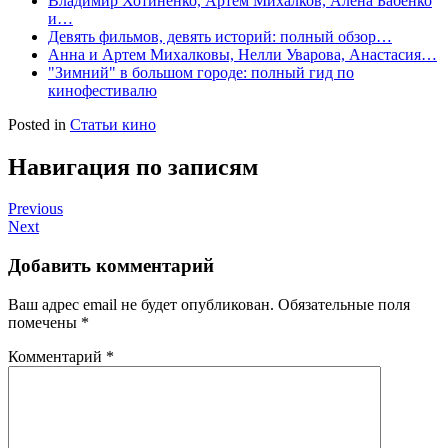
Владимир Хотиненко, Артем Михалков, Алена Бабенко
и…
Девять фильмов, девять историй: полный обзор…
Анна и Артем Михалковы, Нелли Уварова, Анастасия…
"Зимний" в большом городе: полный гид по
кинофестивалю
Posted in
Статьи кино
Навигация по записям
Previous
Next
Добавить комментарий
Ваш адрес email не будет опубликован.
Обязательные поля
помечены
*
Комментарий
*