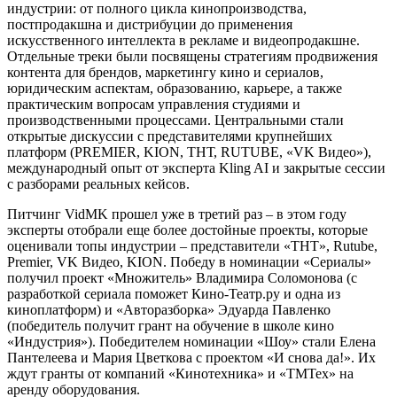
индустрии: от полного цикла кинопроизводства,
постпродакшна и дистрибуции до применения
искусственного интеллекта в рекламе и видеопродакшне.
Отдельные треки были посвящены стратегиям продвижения
контента для брендов, маркетингу кино и сериалов,
юридическим аспектам, образованию, карьере, а также
практическим вопросам управления студиями и
производственными процессами. Центральными стали
открытые дискуссии с представителями крупнейших
платформ (PREMIER, KION, ТНТ, RUTUBE, «VK Видео»),
международный опыт от эксперта Kling AI и закрытые сессии
с разборами реальных кейсов.
Питчинг VidMK прошел уже в третий раз – в этом году
эксперты отобрали еще более достойные проекты, которые
оценивали топы индустрии – представители «ТНТ», Rutube,
Premier, VK Видео, KION. Победу в номинации «Сериалы»
получил проект «Множитель» Владимира Соломонова (с
разработкой сериала поможет Кино-Театр.ру и одна из
киноплатформ) и «Авторазборка» Эдуарда Павленко
(победитель получит грант на обучение в школе кино
«Индустрия»). Победителем номинации «Шоу» стали Елена
Пантелеева и Мария Цветкова с проектом «И снова да!». Их
ждут гранты от компаний «Кинотехника» и «ТМТех» на
аренду оборудования.