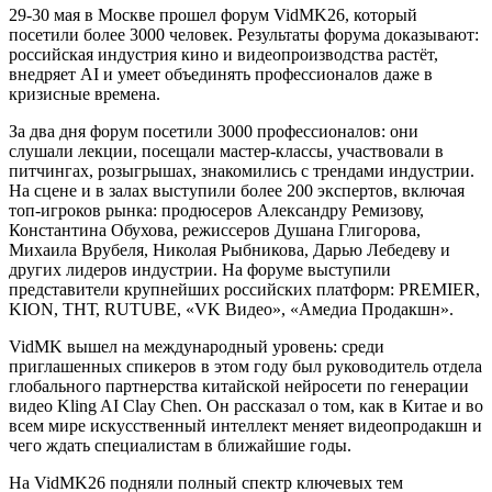
29-30 мая в Москве прошел форум VidMK26, который
посетили более 3000 человек. Результаты форума доказывают:
российская индустрия кино и видеопроизводства растёт,
внедряет AI и умеет объединять профессионалов даже в
кризисные времена.
За два дня форум посетили 3000 профессионалов: они
слушали лекции, посещали мастер-классы, участвовали в
питчингах, розыгрышах, знакомились с трендами индустрии.
На сцене и в залах выступили более 200 экспертов, включая
топ-игроков рынка: продюсеров Александру Ремизову,
Константина Обухова, режиссеров Душана Глигорова,
Михаила Врубеля, Николая Рыбникова, Дарью Лебедеву и
других лидеров индустрии. На форуме выступили
представители крупнейших российских платформ: PREMIER,
KION, ТНТ, RUTUBE, «VK Видео», «Амедиа Продакшн».
VidMK вышел на международный уровень: среди
приглашенных спикеров в этом году был руководитель отдела
глобального партнерства китайской нейросети по генерации
видео Kling AI Clay Chen. Он рассказал о том, как в Китае и во
всем мире искусственный интеллект меняет видеопродакшн и
чего ждать специалистам в ближайшие годы.
На VidMK26 подняли полный спектр ключевых тем