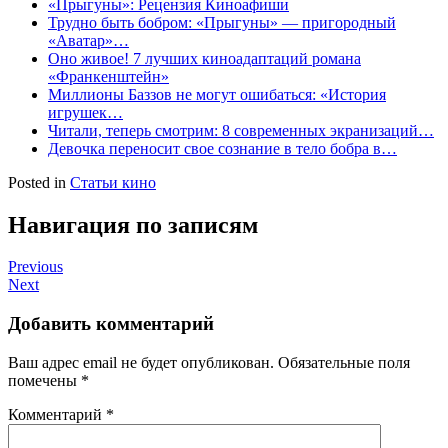
«Прыгуны»: Рецензия Киноафиши
Трудно быть бобром: «Прыгуны» — пригородный
«Аватар»…
Оно живое! 7 лучших киноадаптаций романа
«Франкенштейн»
Миллионы Баззов не могут ошибаться: «История
игрушек…
Читали, теперь смотрим: 8 современных экранизаций…
Девочка переносит свое сознание в тело бобра в…
Posted in
Статьи кино
Навигация по записям
Previous
Next
Добавить комментарий
Ваш адрес email не будет опубликован.
Обязательные поля
помечены
*
Комментарий
*