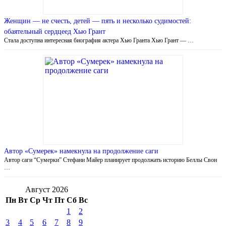
Женщин — не счесть, детей — пять и несколько судимостей:
обаятельный сердцеед Хью Грант
Стала доступна интересная биография актера Хью Гранта Хью Грант — …
Автор «Сумерек» намекнула на продолжение саги
Автор саги “Сумерки” Стефани Майер планирует продолжать историю Беллы Свон
…
Август 2026
Пн
Вт
Ср
Чт
Пт
Сб
Вс
1
2
3
4
5
6
7
8
9