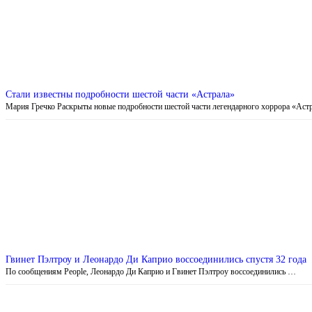
Стали известны подробности шестой части «Астрала»
Мария Гречко Раскрыты новые подробности шестой части легендарного хоррора «Аст
Гвинет Пэлтроу и Леонардо Ди Каприо воссоединились спустя 32 года
По сообщениям People, Леонардо Ди Каприо и Гвинет Пэлтроу воссоединились …