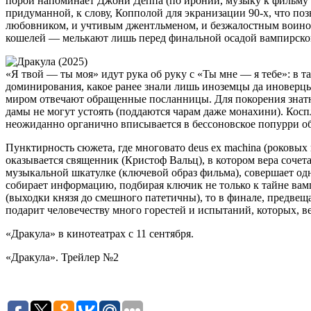
порой напоминает Джони Деппа (по иронии, музыку к фильму 
придуманной, к слову, Копполой для экранизации 90-х, что по
любовником, и учтивым джентльменом, и безжалостным воином
кошелей — мелькают лишь перед финальной осадой вампирского
«Я твой — ты моя» идут рука об руку с «Ты мне — я тебе»: в 
доминирования, какое ранее знали лишь иноземцы да иноверцы
миром отвечают обращенные посланницы. Для покорения знатны
дамы не могут устоять (поддаются чарам даже монахини). Ко
неожиданно органично вписывается в бессоновское попурри об
Пунктирность сюжета, где многовато deus ex machina (роковы
оказывается священник (Кристоф Вальц), в котором вера сочет
музыкальной шкатулке (ключевой образ фильма), совершает одни
собирает информацию, подбирая ключик не только к тайне вампи
(выходки князя до смешного патетичны), то в финале, предвеща
подарит человечеству много горестей и испытаний, которых, в
«Дракула» в кинотеатрах с 11 сентября.
«Дракула». Трейлер №2