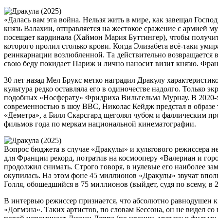
«Далась вам эта война. Нельзя жить в мире, как завещал Госпо
князь Валахии, отправляется на жестокое сражение с армией м
посещает кардинала (Хаймон Мария Буттингер), чтобы получить
которого пролил столько крови. Когда Элизабета всё-таки уми
реинкарнации возлюбленной. Та действительно возвращается 
свою беду покидает Париж и лично наносит визит князю. Фран
30 лет назад Мел Брукс метко наградил Дракулу характеристик
культура редко оставляла его в одиночестве надолго. Только э
подобных «Носферату» Фридриха Вильгельма Мурнау. В 2020-х
современностью в шоу BBC, Николас Кейдж предстал в образе 
«Деметра», а Билл Скарсгард щеголял чубом и фаллическим пр
фильмов года по меркам национальной кинематографии.
Вопрос бюджета в случае «Дракулы» и культового режиссера н
для Франции рекорд, потратив на космооперу «Валериан и горо
продолжил снимать. Строго говоря, в нулевые его наиболее з
окупилась. На этом фоне 45 миллионов «Дракулы» звучат вполн
Голля, обошедшийся в 75 миллионов (выйдет, судя по всему, в 2
В интервью режиссер признается, что абсолютно равнодушен к х
«Догмэна». Таких артистов, по словам Бессона, он не видел с