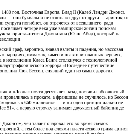
 1480 год, Восточная Европа. Влад II (Калеб Лэндри Джонс),
изни — они буквально не отлипают друг от друга — аристократ
и супруга погибнет, он отречется от всевышнего, ради
и посвящает четыре века уже вампирской жизни поискам
уж за юриста-атеиста Джонатана (Юэнс Абид), который на
революции.
кий граф, вероятно, знавал взлеты и падения, но массовая
ь о пародиях, оммажах, камео и неавторизованных версиях,
 в исполнении Класа Банга столкнулся с технологичной
 клаустрофобического хоррора «Последнее путешествие
 пополнил Люк Бессон, снявший один из самых дорогих
та» и «Леона» почти десять лет назад поставил абсолютный
 провалилась в прокате, а франшизы не случилось, но Бессон
обходилась в €60 миллионов — и ни одна принципиально не
ес 51», а первую строчку занимает двухчастный байопик де
с Джонсом, чей талант очаровал его во время съемок
строений, а тем более под слоями пластического грима артист