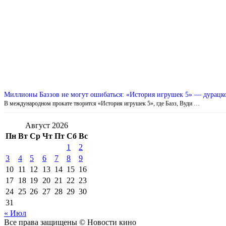
Миллионы Баззов не могут ошибаться: «История игрушек 5» — дурацкое
В международном прокате творится «История игрушек 5», где Базз, Вуди …
Август 2026
Пн
Вт
Ср
Чт
Пт
Сб
Вс
1
2
3
4
5
6
7
8
9
10
11
12
13
14
15
16
17
18
19
20
21
22
23
24
25
26
27
28
29
30
31
« Июл
Все права защищены © Новости кино