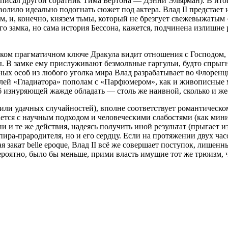
писал другой соратник Тима Бёртона — Дэнни Эльфман). В итог
зволило идеально подогнать сюжет под актера. Влад II предстае
, и, конечно, князем тьмы, который не брезгует свежевыжатым
 замка, но сама история Бессона, кажется, подчинена излишне
таком прагматичном ключе Дракула видит отношения с Господом, 
. В замке ему прислуживают безмолвные гаргульи, будто спрыгну
х особ из любого уголка мира Влад разрабатывает во Флоренци
сплей «Гладиатора» пополам с «Парфюмером», как и живописные
 изнуряющей жажде обладать — столь же наивной, сколько и же
х или удачных случайностей), вполне соответствует романтическ
ается с научным подходом и человеческими слабостями (как мин
 и те же действия, надеясь получить иной результат (прыгает и
ра-прародителя, но и его сердцу. Если на протяжении двух часов
я закат belle epoque, Влад II всё же совершает поступок, лише
ероятно, было бы меньше, прими власть имущие тот же трюизм, 