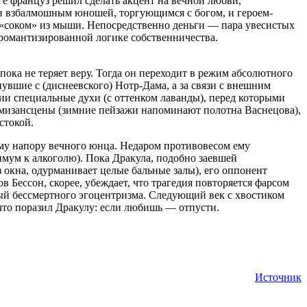
е француз решил сделать акцент на вечной любви,
т и взбалмошным юношей, торгующимся с богом, и героем-
 «соком» из мыши. Непосредственно деньги — пара увесистых
 романтизированной логике собственничества.
пока не теряет веру. Тогда он переходит в режим абсолютного
вшие с (диснеевского) Нотр-Дама, а за связи с внешним
и специальные духи (с оттенком лаванды), перед которыми
 мизансцены (зимние пейзажи напоминают полотна Васнецова),
стокой.
ому напору вечного юнца. Недаром противовесом ему
имум к алкоголю). Пока Дракула, подобно заевшей
з окна, одурманивает целые бальные залы), его оппонент
 Бессон, скорее, убеждает, что трагедия повторяется фарсом
нный бессмертного эгоцентризма. Следующий век с хвостиком
что поразил Дракулу: если любишь — отпусти.
Источник