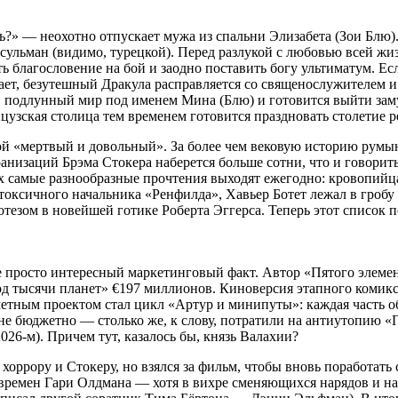
дь?» — неохотно отпускает мужа из спальни Элизабета (Зои Блю).
усульман (видимо, турецкой). Перед разлукой с любовью всей ж
 благословение на бой и заодно поставить богу ультиматум. Есл
рает, безутешный Дракула расправляется со священослужителем 
в подлунный мир под именем Мина (Блю) и готовится выйти зам
цузская столица тем временем готовится праздновать столетие 
ой «мертвый и довольный». За более чем вековую историю румынс
кранизаций Брэма Стокера наберется больше сотни, что и говорит
 самые разнообразные прочтения выходят ежегодно: кровопийца
токсичного начальника «Ренфилда», Хавьер Ботет лежал в гробу
отезом в новейшей готике Роберта Эггерса. Теперь этот список
е просто интересный маркетинговый факт. Автор «Пятого элемен
д тысячи планет» €197 миллионов. Киноверсия этапного комикса
аметным проектом стал цикл «Артур и минипуты»: каждая часть 
е бюджетно — столько же, к слову, потратили на антиутопию «П
026-м). Причем тут, казалось бы, князь Валахии?
оррору и Стокеру, но взялся за фильм, чтобы вновь поработать 
о времен Гари Олдмана — хотя в вихре сменяющихся нарядов и на