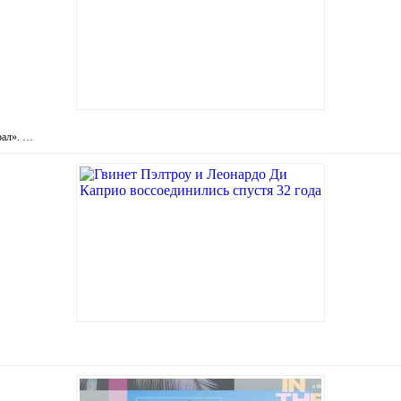
рал». …