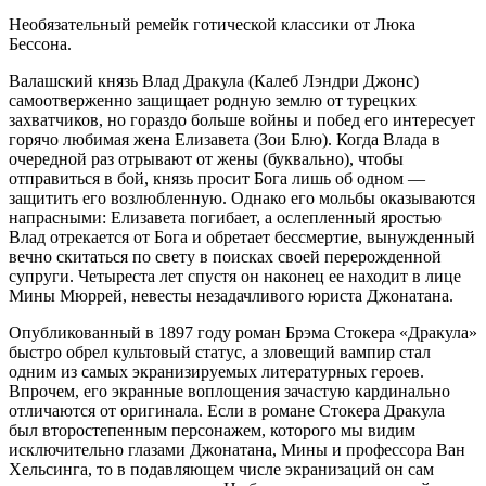
Необязательный ремейк готической классики от Люка
Бессона.
Валашский князь Влад Дракула (Калеб Лэндри Джонс)
самоотверженно защищает родную землю от турецких
захватчиков, но гораздо больше войны и побед его интересует
горячо любимая жена Елизавета (Зои Блю). Когда Влада в
очередной раз отрывают от жены (буквально), чтобы
отправиться в бой, князь просит Бога лишь об одном —
защитить его возлюбленную. Однако его мольбы оказываются
напрасными: Елизавета погибает, а ослепленный яростью
Влад отрекается от Бога и обретает бессмертие, вынужденный
вечно скитаться по свету в поисках своей перерожденной
супруги. Четыреста лет спустя он наконец ее находит в лице
Мины Мюррей, невесты незадачливого юриста Джонатана.
Опубликованный в 1897 году роман Брэма Стокера «Дракула»
быстро обрел культовый статус, а зловещий вампир стал
одним из самых экранизируемых литературных героев.
Впрочем, его экранные воплощения зачастую кардинально
отличаются от оригинала. Если в романе Стокера Дракула
был второстепенным персонажем, которого мы видим
исключительно глазами Джонатана, Мины и профессора Ван
Хельсинга, то в подавляющем числе экранизаций он сам