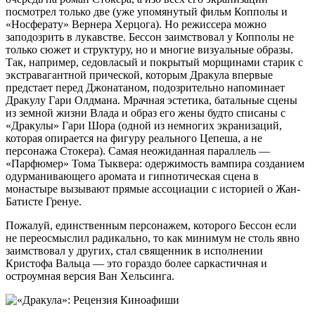
посмотрел только две (уже упомянутый фильм Копполы и
«Носферату» Вернера Херцога). Но режиссера можно
заподозрить в лукавстве. Бессон заимствовал у Копполы не
только сюжет и структуру, но и многие визуальные образы.
Так, например, седовласый и покрытый морщинами старик с
экстравагантной прической, которым Дракула впервые
предстает перед Джонатаном, подозрительно напоминает
Дракулу Гари Олдмана. Мрачная эстетика, батальные сцены
из земной жизни Влада и образ его жены будто списаны с
«Дракулы» Гари Шора (одной из немногих экранизаций,
которая опирается на фигуру реального Цепеша, а не
персонажа Стокера). Самая неожиданная параллель —
«Парфюмер» Тома Тыквера: одержимость вампира созданием
одурманивающего аромата и гипнотическая сцена в
монастыре вызывают прямые ассоциации с историей о Жан-
Батисте Гренуе.
Пожалуй, единственным персонажем, которого Бессон если
не переосмыслил радикально, то как минимум не столь явно
заимствовал у других, стал священник в исполнении
Кристофа Вальца — это гораздо более саркастичная и
остроумная версия Ван Хельсинга.