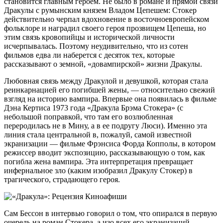
становится главным героем. Не было в романе и прямой связи
Дракулы с румынским князем Владом Цепешем: Стокер
действительно черпал вдохновение в восточноевропейском
фольклоре и наградил своего героя прозвищем Цепеша, но
этим связь кровопийцы и исторической личности
исчерпывалась. Поэтому неудивительно, что из сотен
фильмов едва ли наберется с десяток тех, которые
рассказывают о земной, «довампирской» жизни Дракулы.
Любовная связь между Дракулой и девушкой, которая стала
реинкарнацией его погибшей жены, — относительно свежий
взгляд на историю вампира. Впервые она появилась в фильме
Дэна Кертиса 1973 года «Дракула Брэма Стокера» (с
небольшой поправкой, что там его возлюбленная
переродилась не в Мину, а в ее подругу Люси). Именно эта
линия стала центральной в, пожалуй, самой известной
экранизации — фильме Фрэнсиса Форда Копполы, в котором
режиссер вводит экспозицию, рассказывающую о том, как
погибла жена вампира. Эта интерпретация превращает
инфернальное зло (каким изобразил Дракулу Стокер) в
трагического, страдающего героя.
Сам Бессон в интервью говорил о том, что опирался в первую
очередь на роман Стокера, а изо всех его экранизаций