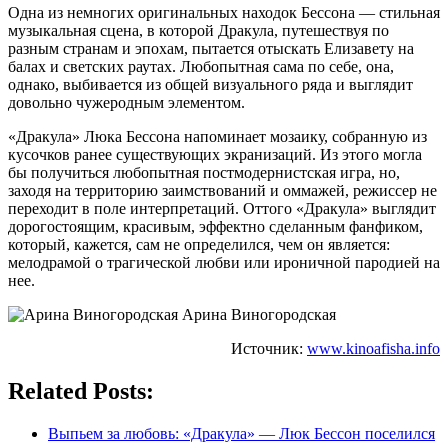
Одна из немногих оригинальных находок Бессона — стильная
музыкальная сцена, в которой Дракула, путешествуя по
разным странам и эпохам, пытается отыскать Елизавету на
балах и светских раутах. Любопытная сама по себе, она,
однако, выбивается из общей визуального ряда и выглядит
довольно чужеродным элементом.
«Дракула» Люка Бессона напоминает мозаику, собранную из
кусочков ранее существующих экранизаций. Из этого могла
бы получиться любопытная постмодернистская игра, но,
заходя на территорию заимствований и оммажей, режиссер не
переходит в поле интерпретаций. Оттого «Дракула» выглядит
дорогостоящим, красивым, эффектно сделанным фанфиком,
который, кажется, сам не определился, чем он является:
мелодрамой о трагической любви или ироничной пародией на
нее.
Арина Виногородская
Источник:
www.kinoafisha.info
Related Posts:
Выпьем за любовь: «Дракула» — Люк Бессон поселился