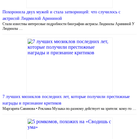
Похоронила двух мужей и стала затворницей: что случилось с
актрисой Людмилой Арининой
Стали известны интересные подробности биографии актрисы Людмилы Арининой У
Людмилы …
7 лучших мюзиклов последних лет, которые получили престижные
награды и признание критиков
Маргарита Савинова • Реклама Музыка по-разному действует на зрителя: кому-то …