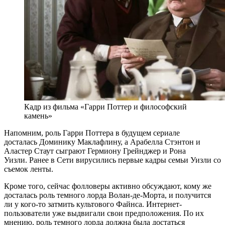
Кадр из фильма «Гарри Поттер и философский
камень»
Напомним, роль Гарри Поттера в будущем сериале
досталась Доминику Маклафлину, а Арабелла Стэнтон и
Аластер Стаут сыграют Гермиону Грейнджер и Рона
Уизли. Ранее в Сети вирусились первые кадры семьи Уизли со
съемок ленты.
Кроме того, сейчас фолловеры активно обсуждают, кому же
досталась роль темного лорда Волан-де-Морта, и получится
ли у кого-то затмить культового Файнса. Интернет-
пользователи уже выдвигали свои предположения. По их
мнению, роль темного лорда должна была достаться