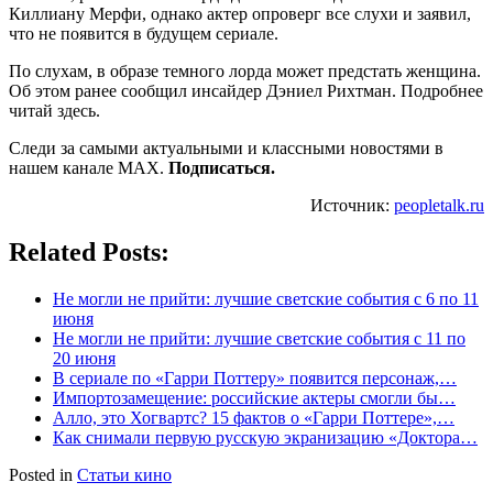
Киллиану Мерфи, однако актер опроверг все слухи и заявил,
что не появится в будущем сериале.
По слухам, в образе темного лорда может предстать женщина.
Об этом ранее сообщил инсайдер Дэниел Рихтман. Подробнее
читай здесь.
Следи за самыми актуальными и классными новостями в
нашем канале MAX.
Подписаться.
Источник:
peopletalk.ru
Related Posts:
Не могли не прийти: лучшие светские события с 6 по 11
июня
Не могли не прийти: лучшие светские события с 11 по
20 июня
В сериале по «Гарри Поттеру» появится персонаж,…
Импортозамещение: российские актеры смогли бы…
Алло, это Хогвартс? 15 фактов о «Гарри Поттере»,…
Как снимали первую русскую экранизацию «Доктора…
Posted in
Статьи кино