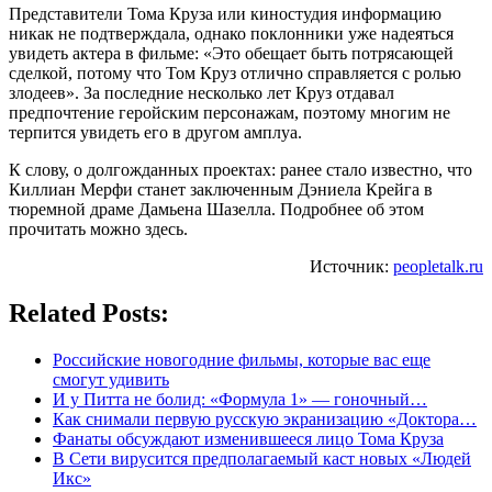
Представители Тома Круза или киностудия информацию
никак не подтверждала, однако поклонники уже надеяться
увидеть актера в фильме: «Это обещает быть потрясающей
сделкой, потому что Том Круз отлично справляется с ролью
злодеев». За последние несколько лет Круз отдавал
предпочтение геройским персонажам, поэтому многим не
терпится увидеть его в другом амплуа.
К слову, о долгожданных проектах: ранее стало известно, что
Киллиан Мерфи станет заключенным Дэниела Крейга в
тюремной драме Дамьена Шазелла. Подробнее об этом
прочитать можно здесь.
Источник:
peopletalk.ru
Related Posts:
Российские новогодние фильмы, которые вас еще
смогут удивить
И у Питта не болид: «Формула 1» — гоночный…
Как снимали первую русскую экранизацию «Доктора…
Фанаты обсуждают изменившееся лицо Тома Круза
В Сети вирусится предполагаемый каст новых «Людей
Икс»