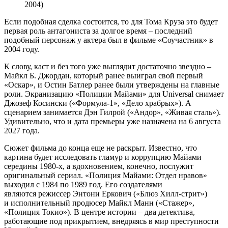
2004)
Если подобная сделка состоится, то для Тома Круза это будет
первая роль антагониста за долгое время – последний
подобный персонаж у актера был в фильме «Соучастник» в
2004 году.
К слову, каст и без того уже выглядит достаточно звездно –
Майкл Б. Джордан, который ранее выиграл свой первый
«Оскар», и Остин Батлер ранее были утверждены на главные
роли. Экранизацию «Полиции Майами» для Universal снимает
Джозеф Косински («Формула-1», «Дело храбрых»). А
сценарием занимается Дэн Гилрой («Андор», «Живая сталь»).
Удивительно, что и дата премьеры уже назначена на 6 августа
2027 года.
Сюжет фильма до конца еще не раскрыт. Известно, что
картина будет исследовать гламур и коррупцию Майами
середины 1980-х, а вдохновением, конечно, послужит
оригинальный сериал. «Полиция Майами: Отдел нравов»
выходил с 1984 по 1989 год. Его создателями
являются режиссер Энтони Еркович («Блюз Хилл-стрит»)
и исполнительный продюсер Майкл Манн («Стажер»,
«Полиция Токио»). В центре истории – два детектива,
работающие под прикрытием, внедряясь в мир преступности