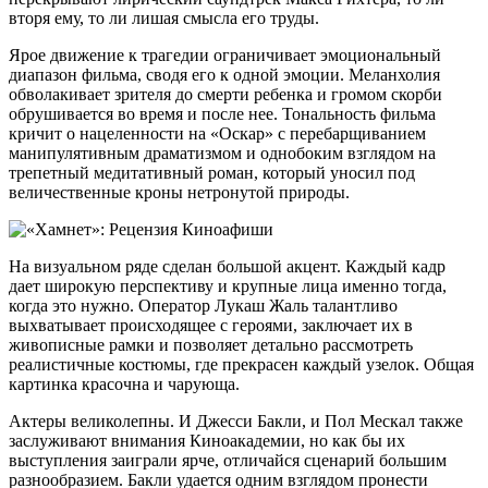
вторя ему, то ли лишая смысла его труды.
Ярое движение к трагедии ограничивает эмоциональный
диапазон фильма, сводя его к одной эмоции. Меланхолия
обволакивает зрителя до смерти ребенка и громом скорби
обрушивается во время и после нее. Тональность фильма
кричит о нацеленности на «Оскар» с перебарщиванием
манипулятивным драматизмом и однобоким взглядом на
трепетный медитативный роман, который уносил под
величественные кроны нетронутой природы.
На визуальном ряде сделан большой акцент. Каждый кадр
дает широкую перспективу и крупные лица именно тогда,
когда это нужно. Оператор Лукаш Жаль талантливо
выхватывает происходящее с героями, заключает их в
живописные рамки и позволяет детально рассмотреть
реалистичные костюмы, где прекрасен каждый узелок. Общая
картинка красочна и чарующа.
Актеры великолепны. И Джесси Бакли, и Пол Мескал также
заслуживают внимания Киноакадемии, но как бы их
выступления заиграли ярче, отличайся сценарий большим
разнообразием. Бакли удается одним взглядом пронести