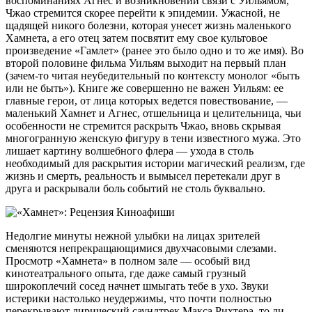
воспоминаниях Агнес и возникновении связи с Уильямом,
Чжао стремится скорее перейти к эпидемии. Ужасной, не
щадящей никого болезни, которая унесет жизнь маленького
Хамнета, а его отец затем посвятит ему свое культовое
произведение «Гамлет» (ранее это было одно и то же имя). Во
второй половине фильма Уильям выходит на первый план
(зачем-то читая неубедительный по контексту монолог «быть
или не быть»). Книге же совершенно не важен Уильям: ее
главные герои, от лица которых ведется повествование, —
маленький Хамнет и Агнес, отшельница и целительница, чьи
особенности не стремится раскрыть Чжао, вновь скрывая
многогранную женскую фигуру в тени известного мужа. Это
лишает картину волшебного флера — ухода в столь
необходимый для раскрытия истории магический реализм, где
жизнь и смерть, реальность и вымысел перетекали друг в
друга и раскрывали боль событий не столь буквально.
Недолгие минуты нежной улыбки на лицах зрителей
сменяются непрекращающимися двухчасовыми слезами.
Просмотр «Хамнета» в полном зале — особый вид
кинотеатрального опыта, где даже самый грузный
широкоплечий сосед начнет шмыгать тебе в ухо. Звуки
истерики настолько неудержимы, что почти полностью
перекрывают лирический саундтрек Макса Рихтера, то ли