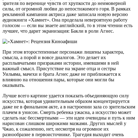
зрителя по веренице чувств от хрупкости до неимоверной
силы, от огромной любви до непостижимого горя. В рамках
рекламной кампании актриса даже записала новую версию
аудиокниги «Хамнет». Она проделала невероятную работу
голосом — если вы знаете английский, то в этом чтении есть
лучшее, что дарит экранизация: Бакли в роли Агнес.
При этом второстепенные персонажи лишены характера,
смысла, а порой и вовсе диалогов. Это делает их
расплывчатыми призраками истории, имевшими в ней
важный смысл. Присутствие на экране отца и сестры
Уильяма, мачехи и брата Агнес даже не приближается к
влиянию на отношения пары, которые они могли бы
оказывать.
Лучше всего картине удается показать объединяющую силу
искусства, которая удивительным образом концентрируется
даже не в финальном акте, а в настроении зала со зрительским
плачем в унисон. Смерть ребенка ужасна, а искусство может
сделать нас бессмертными — эти идеи очевидны и путь к ним
нарисован слишком широкими мазками. Других мыслей у
Чжао, к сожалению, нет, несмотря на огромное их
разнообразие в первоисточнике. Трагедия выходит очень