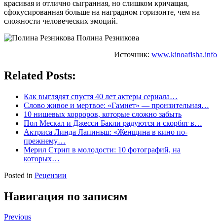
красивая и отлично сыгранная, но слишком кричащая,
сфокусированная больше на наградном горизонте, чем на
сложности человеческих эмоций.
Полина Резникова
Источник:
www.kinoafisha.info
Related Posts:
Как выглядят спустя 40 лет актеры сериала…
Слово живое и мертвое: «Гамнет» — пронзительная…
10 нишевых хорроров, которые сложно забыть
Пол Мескал и Джесси Бакли радуются и скорбят в…
Актриса Линда Лапиньш: «Женщина в кино по-
прежнему…
Мерил Стрип в молодости: 10 фотографий, на
которых…
Posted in
Рецензии
Навигация по записям
Previous