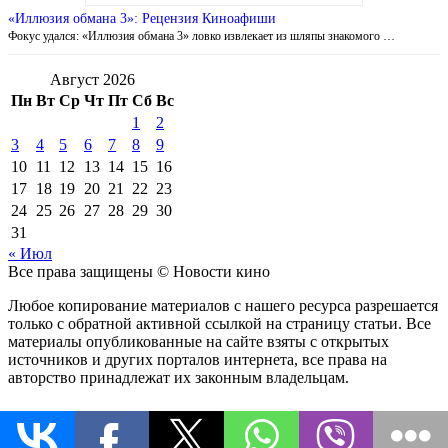
«Иллюзия обмана 3»: Рецензия Киноафиши
Фокус удался: «Иллюзия обмана 3» ловко извлекает из шляпы знакомого …
Август 2026
Пн
Вт
Ср
Чт
Пт
Сб
Вс
1
2
3
4
5
6
7
8
9
10
11
12
13
14
15
16
17
18
19
20
21
22
23
24
25
26
27
28
29
30
31
« Июл
Все права защищены © Новости кино
Любое копирование материалов с нашего ресурса разрешается
только с обратной активной ссылкой на страницу статьи. Все
материалы опубликованные на сайте взяты с открытых
источников и других порталов интернета, все права на
авторство принадлежат их законным владельцам.