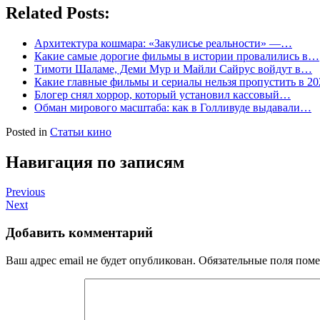
Related Posts:
Архитектура кошмара: «Закулисье реальности» —…
Какие самые дорогие фильмы в истории провалились в…
Тимоти Шаламе, Деми Мур и Майли Сайрус войдут в…
Какие главные фильмы и сериалы нельзя пропустить в 20
Блогер снял хоррор, который установил кассовый…
Обман мирового масштаба: как в Голливуде выдавали…
Posted in
Статьи кино
Навигация по записям
Previous
Next
Добавить комментарий
Ваш адрес email не будет опубликован.
Обязательные поля пом