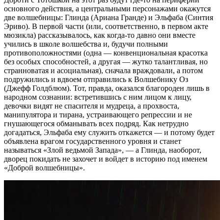
основного действия, а центральными персонажами окажутся
две волшебницы: Глинда (Ариана Гранде) и Эльфаба (Синтия
Эриво). В первой части (или, соответственно, в первом акте
мюзикла) рассказывалось, как когда-то давно они вместе
учились в школе волшебства и, будучи полными
противоположностями (одна — конвенциональная красотка
без особых способностей, а другая — жутко талантливая, но
странноватая и асоциальная), сначала враждовали, а потом
подружились и вдвоем отправились к Волшебнику Оз
(Джефф Голдблюм). Тот, правда, оказался благороден лишь в
народном сознании: встретившись с ним лицом к лицу,
девочки видят не спасителя и мудреца, а прохвоста,
манипулятора и тирана, устраивающего репрессии и не
гнушающегося обманывать всех подряд. Как нетрудно
догадаться, Эльфаба ему служить откажется — и потому будет
объявлена врагом государственного уровня и станет
называться «Злой ведьмой Запада», — а Глинда, наоборот,
дворец покидать не захочет и войдет в историю под именем
«Доброй волшебницы».