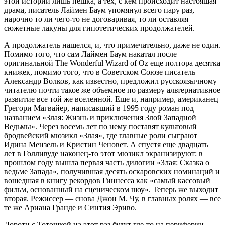
этой истории лишь пешка, а тех, с кем происходит настоящая
драма, писатель Лаймен Баум упомянул всего пару раз,
нарочно то ли чего-то не договаривая, то ли оставляя
сюжетные лакуны для гипотетических продолжателей.
А продолжатель нашелся, и, что примечательно, даже не один.
Помимо того, что сам Лаймен Баум накатал после
оригинальной The Wonderful Wizard of Oz еще полтора десятка
книжек, помимо того, что в Советском Союзе писатель
Александр Волков, как известно, предложил русскоязычному
читателю почти такое же объемное по размеру альтернативное
развитие все той же вселенной. Еще и, например, американец
Грегори Магвайер, написавший в 1995 году роман под
названием «Злая: Жизнь и приключения Злой Западной
Ведьмы». Через восемь лет по нему поставят культовый
бродвейский мюзикл «Злая», где главные роли сыграют
Идина Мензель и Кристин Ченовет. А спустя еще двадцать
лет в Голливуде наконец-то этот мюзикл экранизируют: в
прошлом году вышла первая часть дилогии «Злая: Сказка о
ведьме Запада», получившая десять оскаровских номинаций и
вошедшая в книгу рекордов Гиннесса как «самый кассовый
фильм, основанный на сценическом шоу». Теперь же выходит
вторая. Режиссер — снова Джон М. Чу, в главных ролях — все
те же Ариана Гранде и Синтия Эриво.
Дороти с Тотошкой на этот раз будут где-то на периферии