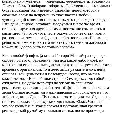
(животных и жевунов — маленьких человечков из вселенной
Лаймена Баума) набирают обороты. Собственно, весь фильм и
будет посвящен той извечной дилемме, перед которой в
сложные времена непременно оказывается любой,
чувствующий ответственность за то, что происходит вокруг:
Глинда и Эльфаба, оставаясь подругами и в то же время
становясь друг для друга врагами, постоянно сомневаясь и
размышляя (а потому эта часть окажется более статичной и
разговорной, чем первая), должны без посторонней помощи
решить, что же все-таки им делать с собственной жизнью и
может ли «добро быть не только словом».
Как и любой фанфик (а книга Грегори Магвайера подпадает
скорее под это определение, чем под какое-либо иное), ни
мюзикл, ни его экранные адаптации даже не стремятся встать
вровень с оригиналом, то и дело лишь уважительно к нему
отсылая. Той цельности и целомудренности, что были в
классическом «Волшебнике страны Оз», здесь, само собой, не
ожидается, но даже несмотря на уж очень слащавую
романтическую линию, избыточный финал и мир, в котором
люди больше походят на марципановые фигурки, чем на что-
либо еще, кино Джона Чу нельзя назвать неудачей. Сделанная
по всем лекалам голливудских мюзиклов, «Злая. Часть 2» —
это обаятельная, снятая с лоском и поставленная крепкой
режиссерской рукой музыкальная сказка, после просмотра