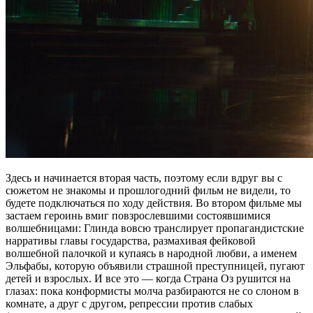
Здесь и начинается вторая часть, поэтому если вдруг вы с
сюжетом не знакомы и прошлогодний фильм не видели, то
будете подключаться по ходу действия. Во втором фильме мы
застаем героинь вмиг повзрослевшими состоявшимися
волшебницами: Глинда вовсю транслирует пропагандистские
нарративы главы государства, размахивая фейковой
волшебной палочкой и купаясь в народной любви, а именем
Эльфабы, которую объявили страшной преступницей, пугают
детей и взрослых. И все это — когда Страна Оз рушится на
глазах: пока конформисты молча разбираются не со слоном в
комнате, а друг с другом, репрессии против слабых