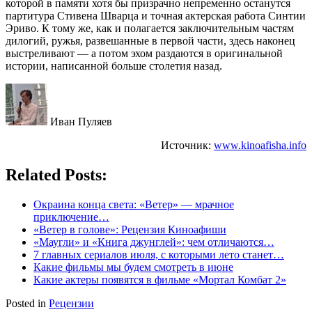
которой в памяти хотя бы призрачно непременно останутся
партитура Стивена Шварца и точная актерская работа Синтии
Эриво. К тому же, как и полагается заключительным частям
дилогий, ружья, развешанные в первой части, здесь наконец
выстреливают — а потом эхом раздаются в оригинальной
истории, написанной больше столетия назад.
Иван Пуляев
Источник:
www.kinoafisha.info
Related Posts:
Окраина конца света: «Ветер» — мрачное
приключение…
«Ветер в голове»: Рецензия Киноафиши
«Маугли» и «Книга джунглей»: чем отличаются…
7 главных сериалов июля, с которыми лето станет…
Какие фильмы мы будем смотреть в июне
Какие актеры появятся в фильме «Мортал Комбат 2»
Posted in
Рецензии