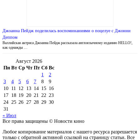
Джоанна Пейдж поделилась воспоминаниями о поцелуе с Джонни
Деппом
Валлийская актриса Джоанна Пейдж рассказала англоязычному изданию HELLO!,
как однажды …
Август 2026
Пн
Вт
Ср
Чт
Пт
Сб
Вс
1
2
3
4
5
6
7
8
9
10
11
12
13
14
15
16
17
18
19
20
21
22
23
24
25
26
27
28
29
30
31
« Июл
Все права защищены © Новости кино
Любое копирование материалов с нашего ресурса разрешается
только с обратной активной ссылкой на страницу статьи. Все