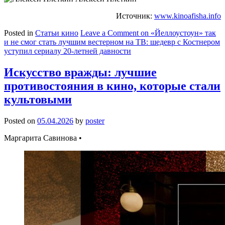
Источник:
www.kinoafisha.info
Posted in
Статьи кино
Leave a Comment
on «Йеллоустоун» так
и не смог стать лучшим вестерном на ТВ: шедевр с Костнером
уступил сериалу 20-летней давности
Искусство вражды: лучшие
противостояния в кино, которые стали
культовыми
Posted on
05.04.2026
by
poster
Маргарита Савинова •