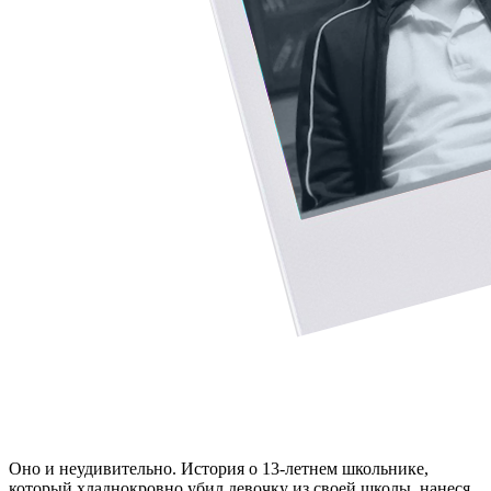
Оно и неудивительно. История о 13-летнем школьнике,
который хладнокровно убил девочку из своей школы, нанеся