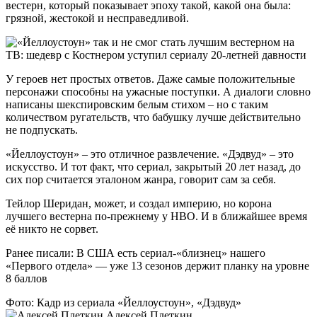
вестерн, который показывает эпоху такой, какой она была:
грязной, жестокой и несправедливой.
У героев нет простых ответов. Даже самые положительные
персонажи способны на ужасные поступки. А диалоги словно
написаны шекспировским белым стихом – но с таким
количеством ругательств, что бабушку лучше действительно
не подпускать.
«Йеллоустоун» – это отличное развлечение. «Дэдвуд» – это
искусство. И тот факт, что сериал, закрытый 20 лет назад, до
сих пор считается эталоном жанра, говорит сам за себя.
Тейлор Шеридан, может, и создал империю, но корона
лучшего вестерна по-прежнему у HBO. И в ближайшее время
её никто не сорвет.
Ранее писали: В США есть сериал-«близнец» нашего
«Первого отдела» — уже 13 сезонов держит планку на уровне
8 баллов
Фото: Кадр из сериала «Йеллоустоун», «Дэдвуд»
Алексей Плеткин