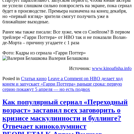
стартует параллельно с запуском первого, чтобы юные актеры
не успели слишком сильно повзрослеть на экране, пока сериал
будет в производстве. Премьера назначена на конец декабря,
но «первый взгляд» зрители смогут получить уже в
ближайшие выходные.
Ранее мы также писали: Все хуже, чем со Снейпом? В первом
трейлере «Гарри Поттера» от НВО так и не показали Волан-
де-Морта – причину угадаете с 1 раза
Фото: Кадры из сериала «Гарри Поттер»
Валерия Белашкова
Источник:
www.kinoafisha.info
Posted in
Статьи кино
Leave a Comment
on HBO делает ход
конем и запускает «Гарри Поттера» раньше срока: первую
серию покажут 5 апреля — но есть подвох
Как популярный сериал «Переходный
возраст» заставил всех заговорить о
кризисе маскулинности и буллинге?
Отвечает киноколумнист