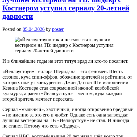
Костнером уступил сериалу 20-летней
давности
Posted on
05.04.2026
by
poster
И в ближайшие годы на этот титул вряд ли кто-то посягнет.
«Йеллоустоун» Тейлора Шеридана – это феномен. Шесть
сезонов, куча спин-оффов, обожание зрителей и рейтинги, от
которых плачут конкуренты. Джон Даттон III в исполнении
Кевина Костнера стал современной иконой ковбойской
культуры, а ранчо «Йеллоустоун» – местом, куда каждый
второй зритель мечтает переехать.
Сериал «мыльный», хаотичный, иногда откровенно бредовый
– но именно за это его и любят. Однако есть одна загвоздка:
лучшим вестерном на ТВ «Йеллоустоун» не стал. И никогда
не станет. Потому что есть «Дэдвуд».
Сериал HBO, который вышел 20 лет назад, шёл всего три