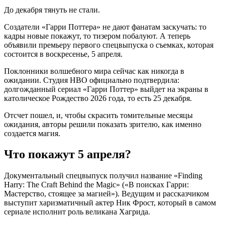
До декабря тянуть не стали.
Создатели «Гарри Поттера» не дают фанатам заскучать: то
кадры новые покажут, то тизером побалуют. А теперь
объявили премьеру первого спецвыпуска о съемках, которая
состоится в воскресенье, 5 апреля.
Поклонники волшебного мира сейчас как никогда в
ожидании. Студия HBO официально подтвердила:
долгожданный сериал «Гарри Поттер» выйдет на экраны в
католическое Рождество 2026 года, то есть 25 декабря.
Отсчет пошел, и, чтобы скрасить томительные месяцы
ожидания, авторы решили показать зрителю, как именно
создается магия.
Что покажут 5 апреля?
Документальный спецвыпуск получил название «Finding
Harry: The Craft Behind the Magic» («В поисках Гарри:
Мастерство, стоящее за магией»). Ведущим и рассказчиком
выступит харизматичный актер Ник Фрост, который в самом
сериале исполнит роль великана Хагрида.