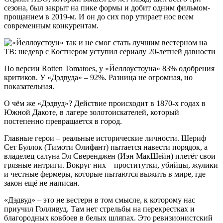
сезона, был закрыт на пике формы и добит одним фильмом-
прощанием в 2019-м. И он до сих пор утирает нос всем
современным конкурентам.
По версии Rotten Tomatoes, у «Йеллоустоуна» 83% одобрения
критиков. У «Дэдвуда» – 92%. Разница не огромная, но
показательная.
О чём же «Дэдвуд»? Действие происходит в 1870-х годах в
Южной Дакоте, в лагере золотоискателей, который
постепенно превращается в город.
Главные герои – реальные исторические личности. Шериф
Сет Буллок (Тимоти Олифант) пытается навести порядок, а
владелец салуна Эл Сверенджен (Иэн МакШейн) плетёт свои
грязные интриги. Вокруг них – проститутки, убийцы, жулики
и честные фермеры, которые пытаются выжить в мире, где
закон ещё не написан.
«Дэдвуд» – это не вестерн в том смысле, к которому нас
приучил Голливуд. Там нет стрельбы на перекрестках и
благородных ковбоев в белых шляпах. Это ревизионистский