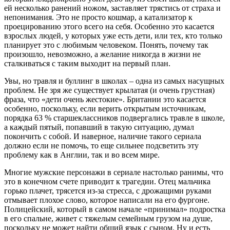
ей несколько ранений ножом, заставляет трястись от страха и
непонимания. Это не просто кошмар, а катализатор к
проецированию этого всего на себя. Особенно это касается
взрослых людей, у которых уже есть дети, или тех, кто только
планирует это с любимым человеком. Понять, почему так
произошло, невозможно, а желание никогда в жизни не
сталкиваться с таким выходит на первый план.
Увы, но травля и буллинг в школах – одна из самых насущных
проблем. Не зря же существует крылатая (и очень грустная)
фраза, что «дети очень жестокие». Британии это касается
особенно, поскольку, если верить открытым источникам,
порядка 63 % старшеклассников подвергались травле в школе,
а каждый пятый, попавший в такую ситуацию, думал
покончить с собой. И наверное, наличие такого сериала
должно если не помочь, то еще сильнее подсветить эту
проблему как в Англии, так и во всем мире.
Многие мужские персонажи в сериале настолько ранимы, что
это в конечном счете приводит к трагедии. Отец мальчика
горько плачет, трясется из-за стресса, с дрожащими руками
отмывает плохое слово, которое написали на его фургоне.
Полицейский, который в самом начале «принимал» подростка
в его спальне, живет с тяжелым семейным грузом на душе,
поскольку не может найти общий язык с сыном. Ну и есть