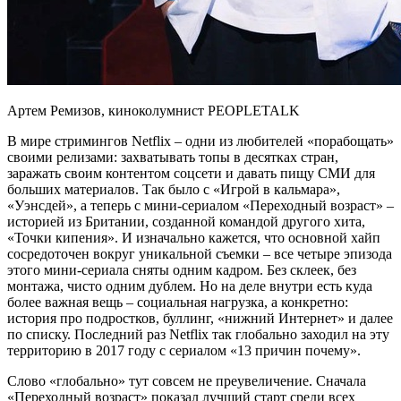
Артем Ремизов, киноколумнист PEOPLETALK
В мире стримингов Netflix – одни из любителей «порабощать»
своими релизами: захватывать топы в десятках стран,
заражать своим контентом соцсети и давать пищу СМИ для
больших материалов. Так было с «Игрой в кальмара»,
«Уэнсдей», а теперь с мини-сериалом «Переходный возраст» –
историей из Британии, созданной командой другого хита,
«Точки кипения». И изначально кажется, что основной хайп
сосредоточен вокруг уникальной съемки – все четыре эпизода
этого мини-сериала сняты одним кадром. Без склеек, без
монтажа, чисто одним дублем. Но на деле внутри есть куда
более важная вещь – социальная нагрузка, а конкретно:
история про подростков, буллинг, «нижний Интернет» и далее
по списку. Последний раз Netflix так глобально заходил на эту
территорию в 2017 году с сериалом «13 причин почему».
Слово «глобально» тут совсем не преувеличение. Сначала
«Переходный возраст» показал лучший старт среди всех