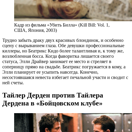
Кадр из фильма «Убить Билла» (Kill Bill: Vol. 1,
США, Япония, 2003)
Трудно забыть драку двух красивых блондинок, и особенно
сцену с вырыванием глаза. Обе девушки профессиональные
киллеры, но Беатрикс Кидо более талантливая и, к тому же,
возлюбленная босса. Когда фаворитка лишается своего
статуса, Элли Драйвер занимает ее место и стреляет в
соперницу прямо на свадьбе. Беатрикс погружается в кому, а
Элли планирует ее усыпить навсегда. Конечно,
несостоявшаяся невеста избегает печальной участи и сводит с
ней счеты.
Тайлер Дерден против Тайлера
Дердена в «Бойцовском клубе»