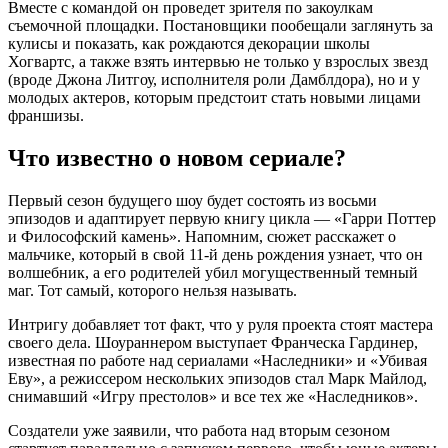
Вместе с командой он проведет зрителя по закоулкам
съемочной площадки. Постановщики пообещали заглянуть за
кулисы и показать, как рождаются декорации школы
Хогвартс, а также взять интервью не только у взрослых звезд
(вроде Джона Литгоу, исполнителя роли Дамблдора), но и у
молодых актеров, которым предстоит стать новыми лицами
франшизы.
Что известно о новом сериале?
Первый сезон будущего шоу будет состоять из восьми
эпизодов и адаптирует первую книгу цикла — «Гарри Поттер
и Философский камень». Напомним, сюжет расскажет о
мальчике, который в свой 11-й день рождения узнает, что он
волшебник, а его родителей убил могущественный темный
маг. Тот самый, которого нельзя называть.
Интригу добавляет тот факт, что у руля проекта стоят мастера
своего дела. Шоураннером выступает Франческа Гардинер,
известная по работе над сериалами «Наследники» и «Убивая
Еву», а режиссером нескольких эпизодов стал Марк Майлод,
снимавший «Игру престолов» и все тех же «Наследников».
Создатели уже заявили, что работа над вторым сезоном