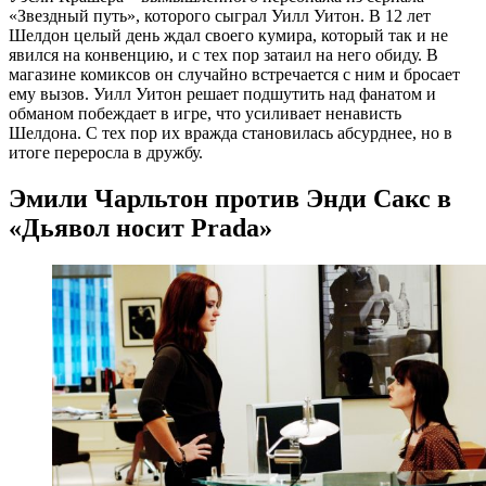
«Звездный путь», которого сыграл Уилл Уитон. В 12 лет
Шелдон целый день ждал своего кумира, который так и не
явился на конвенцию, и с тех пор затаил на него обиду. В
магазине комиксов он случайно встречается с ним и бросает
ему вызов. Уилл Уитон решает подшутить над фанатом и
обманом побеждает в игре, что усиливает ненависть
Шелдона. С тех пор их вражда становилась абсурднее, но в
итоге переросла в дружбу.
Эмили Чарльтон против Энди Сакс в
«Дьявол носит Prada»