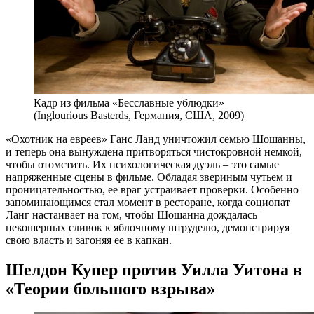
Кадр из фильма «Бесславные ублюдки»
(Inglourious Basterds, Германия, США, 2009)
«Охотник на евреев» Ганс Ланд уничтожил семью Шошанны,
и теперь она вынуждена притворяться чистокровной немкой,
чтобы отомстить. Их психологическая дуэль – это самые
напряженные сцены в фильме. Обладая звериным чутьем и
проницательностью, ее враг устраивает проверки. Особенно
запоминающимся стал момент в ресторане, когда социопат
Ланг настаивает на том, чтобы Шошанна дождалась
некошерных сливок к яблочному штруделю, демонстрируя
свою власть и загоняя ее в капкан.
Шелдон Купер против Уилла Уитона в
«Теории большого взрыва»