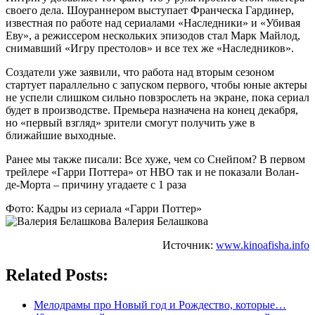
своего дела. Шоураннером выступает Франческа Гардинер,
известная по работе над сериалами «Наследники» и «Убивая
Еву», а режиссером нескольких эпизодов стал Марк Майлод,
снимавший «Игру престолов» и все тех же «Наследников».
Создатели уже заявили, что работа над вторым сезоном
стартует параллельно с запуском первого, чтобы юные актеры
не успели слишком сильно повзрослеть на экране, пока сериал
будет в производстве. Премьера назначена на конец декабря,
но «первый взгляд» зрители смогут получить уже в
ближайшие выходные.
Ранее мы также писали: Все хуже, чем со Снейпом? В первом
трейлере «Гарри Поттера» от НВО так и не показали Волан-
де-Морта – причину угадаете с 1 раза
Фото: Кадры из сериала «Гарри Поттер»
Валерия Белашкова
Источник:
www.kinoafisha.info
Related Posts:
Мелодрамы про Новый год и Рождество, которые…