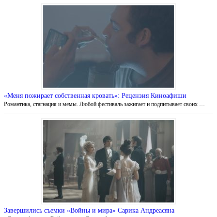
«Меня пожирает собственная кровать»: Рецензия Киноафиши
Романтика, стагнация и мемы. Любой фестиваль зажигает и подпитывает своих …
Завершились съемки «Войны и мира» Сарика Андреасяна