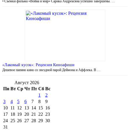
• Съемки фильма «Война и мир» Сарика Андреасяна успешно завершены. …
«Лакомый кусок»: Рецензия Киноафиши
Дешевое папино кино со звездной парой Деймона и Аффлека. В …
Август 2026
Пн
Вт
Ср
Чт
Пт
Сб
Вс
1
2
3
4
5
6
7
8
9
10
11
12
13
14
15
16
17
18
19
20
21
22
23
24
25
26
27
28
29
30
31