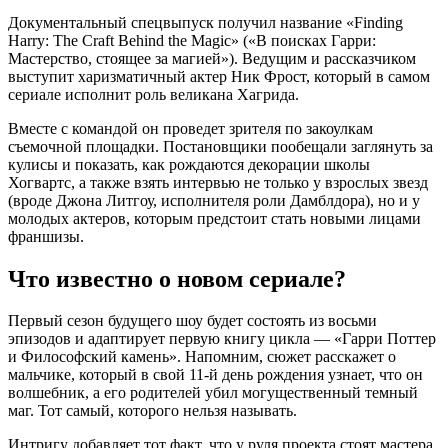
Документальный спецвыпуск получил название «Finding
Harry: The Craft Behind the Magic» («В поисках Гарри:
Мастерство, стоящее за магией»). Ведущим и рассказчиком
выступит харизматичный актер Ник Фрост, который в самом
сериале исполнит роль великана Хагрида.
Вместе с командой он проведет зрителя по закоулкам
съемочной площадки. Постановщики пообещали заглянуть за
кулисы и показать, как рождаются декорации школы
Хогвартс, а также взять интервью не только у взрослых звезд
(вроде Джона Литгоу, исполнителя роли Дамблдора), но и у
молодых актеров, которым предстоит стать новыми лицами
франшизы.
Что известно о новом сериале?
Первый сезон будущего шоу будет состоять из восьми
эпизодов и адаптирует первую книгу цикла — «Гарри Поттер
и Философский камень». Напомним, сюжет расскажет о
мальчике, который в свой 11-й день рождения узнает, что он
волшебник, а его родителей убил могущественный темный
маг. Тот самый, которого нельзя называть.
Интригу добавляет тот факт, что у руля проекта стоят мастера