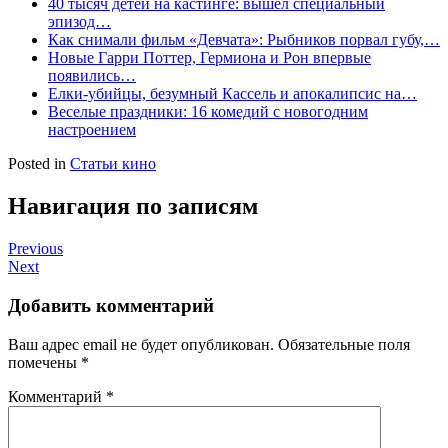
40 тысяч детей на кастинге: вышел специальный
эпизод…
Как снимали фильм «Девчата»: Рыбников порвал губу,…
Новые Гарри Поттер, Гермиона и Рон впервые
появились…
Елки-убийцы, безумный Кассель и апокалипсис на…
Веселые праздники: 16 комедий с новогодним
настроением
Posted in
Статьи кино
Навигация по записям
Previous
Next
Добавить комментарий
Ваш адрес email не будет опубликован.
Обязательные поля
помечены
*
Комментарий
*