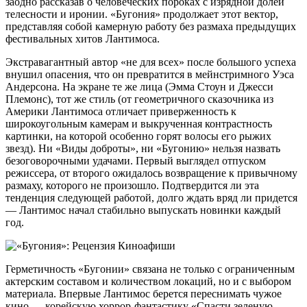
заодно рассказав о человеческих пороках с изрядной долей
телесности и иронии. «Бугония» продолжает этот вектор,
представляя собой камерную работу без размаха предыдущих
фестивальных хитов Лантимоса.
Экстравагантный автор «не для всех» после большого успеха
внушил опасения, что он превратится в мейнстримного Уэса
Андерсона. На экране те же лица (Эмма Стоун и Джесси
Племонс), тот же стиль (от геометричного сказочника из
Америки Лантимоса отличает приверженность к
широкоугольным камерам и выкрученная контрастность
картинки, на которой особенно горят волосы его рыжих
звезд). Ни «Виды доброты», ни «Бугонию» нельзя назвать
безоговорочными удачами. Первый выглядел отпуском
режиссера, от второго ожидалось возвращение к привычному
размаху, которого не произошло. Подтвердится ли эта
тенденция следующей работой, долго ждать вряд ли придется
— Лантимос начал стабильно выпускать новинки каждый
год.
Герметичность «Бугонии» связана не только с ограниченным
актерским составом и количеством локаций, но и с выбором
материала. Впервые Лантимос берется переснимать чужое
кино — корейскую хоррор-фантастику «Спасти зеленую