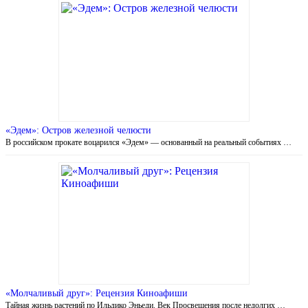
«Эдем»: Остров железной челюсти
В российском прокате воцарился «Эдем» — основанный на реальный событиях …
«Молчаливый друг»: Рецензия Киноафиши
Тайная жизнь растений по Ильдико Эньеди. Век Просвещения после недолгих …