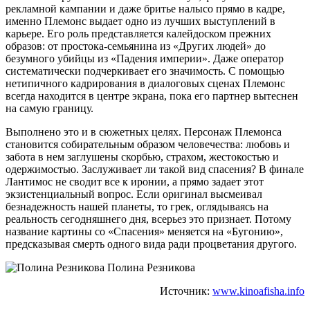
рекламной кампании и даже бритье налысо прямо в кадре,
именно Племонс выдает одно из лучших выступлений в
карьере. Его роль представляется калейдоском прежних
образов: от простока-семьянина из «Других людей» до
безумного убийцы из «Падения империи». Даже оператор
систематически подчеркивает его значимость. С помощью
нетипичного кадрирования в диалоговых сценах Племонс
всегда находится в центре экрана, пока его партнер вытеснен
на самую границу.
Выполнено это и в сюжетных целях. Персонаж Племонса
становится собирательным образом человечества: любовь и
забота в нем заглушены скорбью, страхом, жестокостью и
одержимостью. Заслуживает ли такой вид спасения? В финале
Лантимос не сводит все к иронии, а прямо задает этот
экзистенциальный вопрос. Если оригинал высмеивал
безнадежность нашей планеты, то грек, оглядываясь на
реальность сегодняшнего дня, всерьез это признает. Потому
название картины со «Спасения» меняется на «Бугонию»,
предсказывая смерть одного вида ради процветания другого.
Полина Резникова
Источник:
www.kinoafisha.info