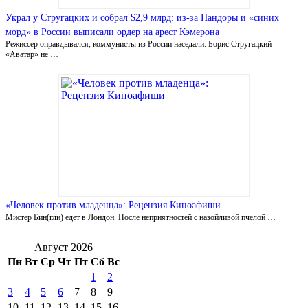
Украл у Стругацких и собрал $2,9 млрд: из-за Пандоры и «синих
морд» в России выписали ордер на арест Кэмерона
Режиссер оправдывался, коммунисты из России наседали. Борис Стругацкий
«Аватар» не …
«Человек против младенца»: Рецензия Киноафиши
Мистер Бин(гли) едет в Лондон. После неприятностей с назойливой пчелой …
Август 2026
Пн
Вт
Ср
Чт
Пт
Сб
Вс
1
2
3
4
5
6
7
8
9
10
11
12
13
14
15
16