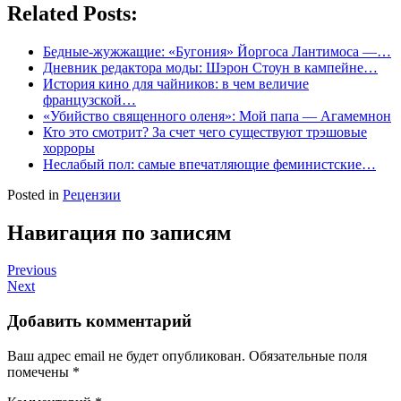
Related Posts:
Бедные-жужжащие: «Бугония» Йоргоса Лантимоса —…
Дневник редактора моды: Шэрон Стоун в кампейне…
История кино для чайников: в чем величие
французской…
«Убийство священного оленя»: Мой папа — Агамемнон
Кто это смотрит? За счет чего существуют трэшовые
хорроры
Неслабый пол: самые впечатляющие феминистские…
Posted in
Рецензии
Навигация по записям
Previous
Next
Добавить комментарий
Ваш адрес email не будет опубликован.
Обязательные поля
помечены
*