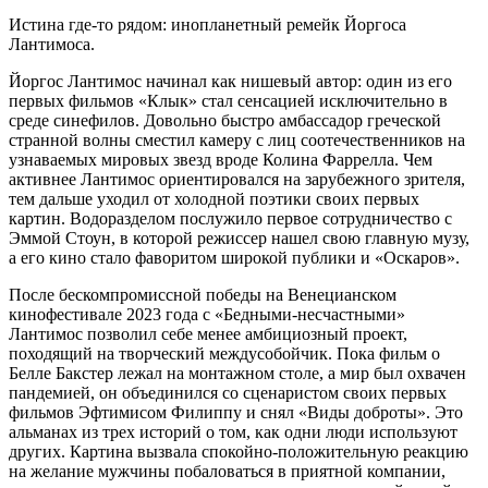
Истина где-то рядом: инопланетный ремейк Йоргоса
Лантимоса.
Йоргос Лантимос начинал как нишевый автор: один из его
первых фильмов «Клык» стал сенсацией исключительно в
среде синефилов. Довольно быстро амбассадор греческой
странной волны сместил камеру с лиц соотечественников на
узнаваемых мировых звезд вроде Колина Фаррелла. Чем
активнее Лантимос ориентировался на зарубежного зрителя,
тем дальше уходил от холодной поэтики своих первых
картин. Водоразделом послужило первое сотрудничество с
Эммой Стоун, в которой режиссер нашел свою главную музу,
а его кино стало фаворитом широкой публики и «Оскаров».
После бескомпромиссной победы на Венецианском
кинофестивале 2023 года с «Бедными-несчастными»
Лантимос позволил себе менее амбициозный проект,
походящий на творческий междусобойчик. Пока фильм о
Белле Бакстер лежал на монтажном столе, а мир был охвачен
пандемией, он объединился со сценаристом своих первых
фильмов Эфтимисом Филиппу и снял «Виды доброты». Это
альманах из трех историй о том, как одни люди используют
других. Картина вызвала спокойно-положительную реакцию
на желание мужчины побаловаться в приятной компании,