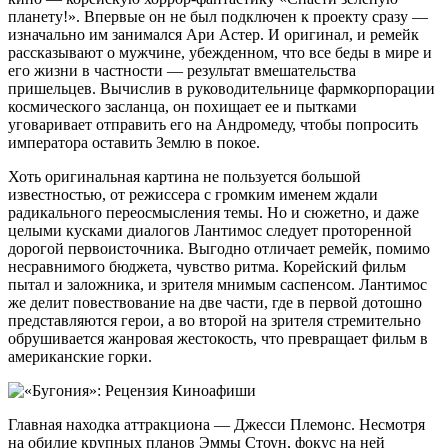
планету!». Впервые он не был подключен к проекту сразу —
изначально им занимался Ари Астер. И оригинал, и ремейк
рассказывают о мужчине, убежденном, что все беды в мире и
его жизни в частности — результат вмешательства
пришельцев. Вычислив в руководительнице фармкорпорации
космического засланца, он похищает ее и пытками
уговаривает отправить его на Андромеду, чтобы попросить
императора оставить Землю в покое.
Хоть оригинальная картина не пользуется большой
известностью, от режиссера с громким именем ждали
радикального переосмысления темы. Но и сюжетно, и даже
целыми кусками диалогов Лантимос следует проторенной
дорогой первоисточника. Выгодно отличает ремейк, помимо
несравнимого бюджета, чувство ритма. Корейский фильм
пытал и заложника, и зрителя мнимым саспенсом. Лантимос
же делит повествование на две части, где в первой дотошно
представляются герои, а во второй на зрителя стремительно
обрушивается жанровая жестокость, что превращает фильм в
американские горки.
Главная находка аттракциона — Джесси Племонс. Несмотря
на обилие крупных планов Эммы Стоун, фокус на ней