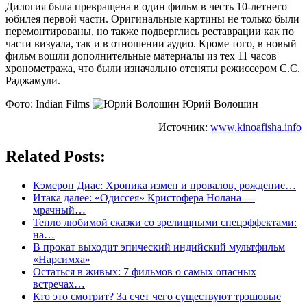
Дилогия была превращена в один фильм в честь 10-летнего
юбилея первой части. Оригинальные картины не только были
перемонтированы, но также подверглись реставрации как по
части визуала, так и в отношении аудио. Кроме того, в новый
фильм вошли дополнительные материалы из тех 11 часов
хронометража, что были изначально отсняты режиссером С.С.
Раджамули.
Фото: Indian Films
Юрий Волошин
Источник:
www.kinoafisha.info
Related Posts:
Кэмерон Диас: Хроника измен и провалов, рождение…
Итака далее: «Одиссея» Кристофера Нолана —
мрачный…
Тепло любимой сказки со зрелищными спецэффектами:
на…
В прокат выходит эпический индийский мультфильм
«Нарсимха»
Остаться в живых: 7 фильмов о самых опасных
встречах…
Кто это смотрит? За счет чего существуют трэшовые