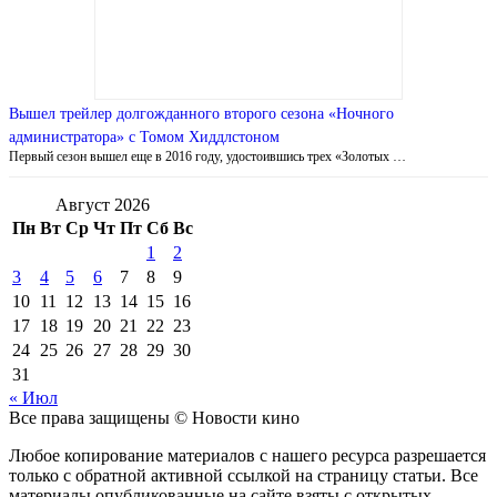
Вышел трейлер долгожданного второго сезона «Ночного
администратора» с Томом Хиддлстоном
Первый сезон вышел еще в 2016 году, удостоившись трех «Золотых …
Август 2026
Пн
Вт
Ср
Чт
Пт
Сб
Вс
1
2
3
4
5
6
7
8
9
10
11
12
13
14
15
16
17
18
19
20
21
22
23
24
25
26
27
28
29
30
31
« Июл
Все права защищены © Новости кино
Любое копирование материалов с нашего ресурса разрешается
только с обратной активной ссылкой на страницу статьи. Все
материалы опубликованные на сайте взяты с открытых