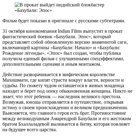
Фильм будет показан в оригинале с русскими субтитрами.
31 октября кинокомпания Indian Films выпустит в прокат
фантастический боевик «Бахубали. Эпос», который
представляет собой обновленную версию знаменитой саги,
включающей картины «Бахубали: Начало» и «Бахубали:
Рождение легенды». «Эпос» был создан, чтобы публика
получила единый фильм с улучшенными спецэффектами,
дополнительными сценами и иным монтажом.
Действие разворачивается в мифическом королевстве
Махишмати, где кипят страсти вокруг власти, верности и
судьбы. По сюжету чудом оставшегося в живых младенца
находит и берет под опеку обыкновенная женщина. Никто не
знает, что этот ребенок — наследник великого престола.
Возмужав, юноша отправляется в путешествие, открывая
истину о своем происхождении и великом предназначении.
Выясняется, что главного героя есть брат. Противостояние
между великодушным Амарендрой Бахубали и его жестоким
братом Бхаллаладевой выливается в битву, которая повлияет
на будущее всего царства.