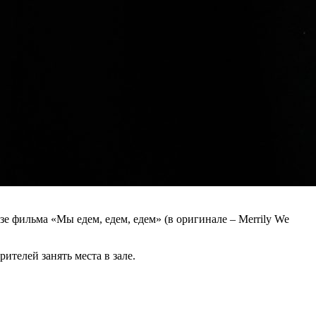
е фильма «Мы едем, едем, едем» (в оригинале – Merrily We
рителей занять места в зале.