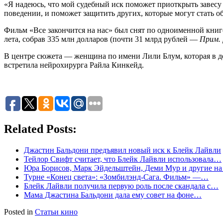
«Я надеюсь, что мой судебный иск поможет приоткрыть завесу 
поведении, и поможет защитить других, которые могут стать о
Фильм «Все закончится на нас» был снят по одноименной книг
лета, собрав 335 млн долларов (почти 31 млрд рублей —
Прим. 
В центре сюжета — женщина по имени Лили Блум, которая в де
встретила нейрохирурга Райла Кинкейд.
Related Posts:
Джастин Бальдони предъявил новый иск к Блейк Лайвли
Тейлор Свифт считает, что Блейк Лайвли использовала…
Юра Борисов, Марк Эйдельштейн, Деми Мур и другие н
Турне «Конец света»: «Зомбилэнд-Сага. Фильм» —…
Блейк Лайвли получила первую роль после скандала с…
Мама Джастина Бальдони дала ему совет на фоне…
Posted in
Статьи кино