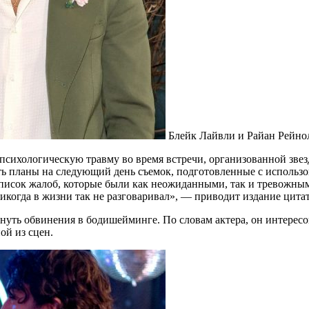
Блейк Лайвли и Райан Рейноль
психологическую травму во время встречи, организованной звез
ь планы на следующий день съемок, подготовленные с использо
исок жалоб, которые были как неожиданными, так и тревожными
никогда в жизни так не разговаривал», — приводит издание цитат
гнуть обвинения в бодишейминге. По словам актера, он интерес
ой из сцен.