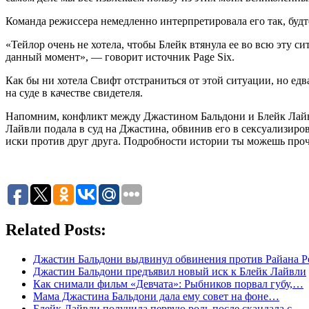
Команда режиссера немедленно интерпретировала его так, буд
«Тейлор очень не хотела, чтобы Блейк втянула ее во всю эту с
данный момент», — говорит источник Page Six.
Как бы ни хотела Свифт отстраниться от этой ситуации, но ед
на суде в качестве свидетеля.
Напомним, конфликт между Джастином Бальдони и Блейк Лайвли
Лайвли подала в суд на Джастина, обвинив его в сексуализиро
иски против друг друга. Подробности истории ты можешь прочи
Related Posts:
Джастин Бальдони выдвинул обвинения против Райана Р
Джастин Бальдони предъявил новый иск к Блейк Лайвли
Как снимали фильм «Девчата»: Рыбников порвал губу,…
Мама Джастина Бальдони дала ему совет на фоне…
Блейк Лайвли получила первую роль после скандала с…