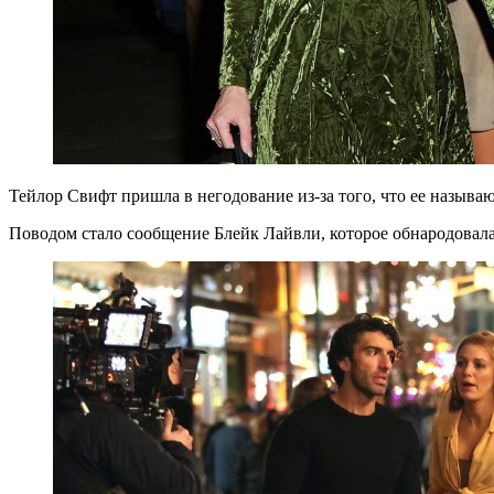
Тейлор Свифт пришла в негодование из-за того, что ее называю
Поводом стало сообщение Блейк Лайвли, которое обнародовал