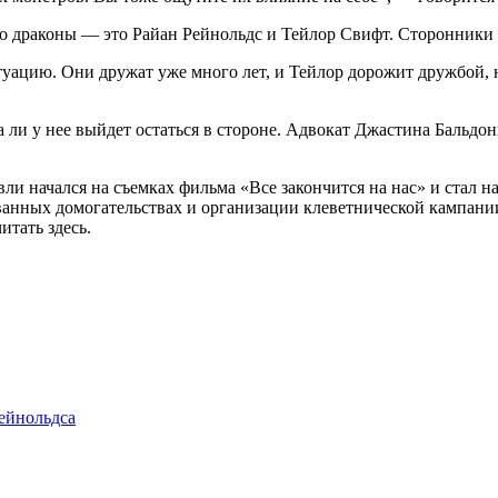
то драконы — это Райан Рейнольдс и Тейлор Свифт. Сторонники
итуацию. Они дружат уже много лет, и Тейлор дорожит дружбой, 
ва ли у нее выйдет остаться в стороне. Адвокат Джастина Бальд
 начался на съемках фильма «Все закончится на нас» и стал на
ванных домогательствах и организации клеветнической кампании
тать здесь.
ейнольдса