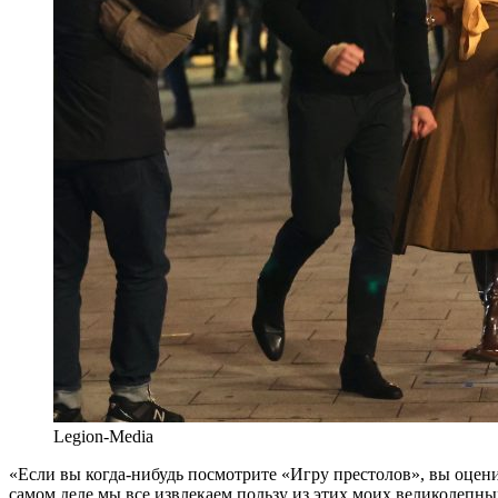
Legion-Media
«Если вы когда-нибудь посмотрите «Игру престолов», вы оцените
самом деле мы все извлекаем пользу из этих моих великолепн