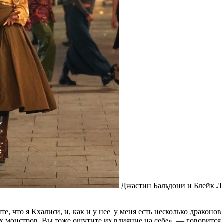
Джастин Бальдони и Блейк Ла
, что я Кхалиси, и, как и у нее, у меня есть несколько драконо
ых монстров. Вы тоже ощутите их влияние на себе», — говоритс