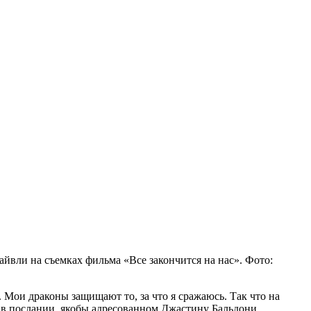
йвли на съемках фильма «Все закончится на нас». Фото:
в. Мои драконы защищают то, за что я сражаюсь. Так что на
я в послании, якобы адресованном Джастину Бальдони.