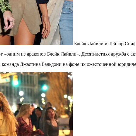
Блейк Лайвли и Тейлор Свифт
т «одним из драконов Блейк Лайвли». Десятилетняя дружба с акт
а команда Джастина Бальдони на фоне их ожесточенной юридиче