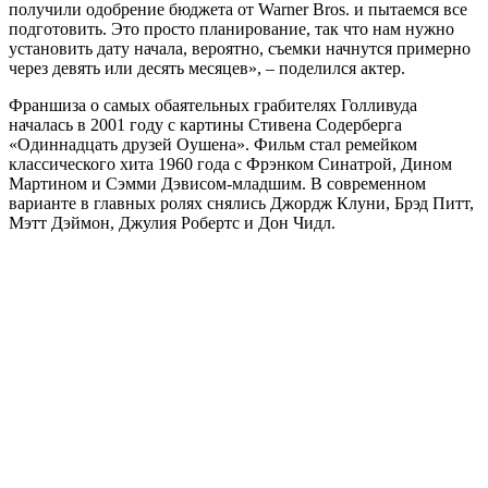
получили одобрение бюджета от Warner Bros. и пытаемся все
подготовить. Это просто планирование, так что нам нужно
установить дату начала, вероятно, съемки начнутся примерно
через девять или десять месяцев», – поделился актер.
Франшиза о самых обаятельных грабителях Голливуда
началась в 2001 году с картины Стивена Содерберга
«Одиннадцать друзей Оушена». Фильм стал ремейком
классического хита 1960 года с Фрэнком Синатрой, Дином
Мартином и Сэмми Дэвисом-младшим. В современном
варианте в главных ролях снялись Джордж Клуни, Брэд Питт,
Мэтт Дэймон, Джулия Робертс и Дон Чидл.