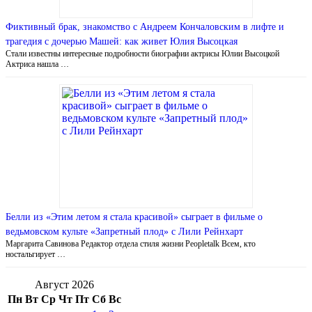
Фиктивный брак, знакомство с Андреем Кончаловским в лифте и
трагедия с дочерью Машей: как живет Юлия Высоцкая
Стали известны интересные подробности биографии актрисы Юлии Высоцкой
Актриса нашла …
Белли из «Этим летом я стала красивой» сыграет в фильме о
ведьмовском культе «Запретный плод» с Лили Рейнхарт
Маргарита Савинова Редактор отдела стиля жизни Peopletalk Всем, кто
ностальгирует …
Август 2026
Пн
Вт
Ср
Чт
Пт
Сб
Вс